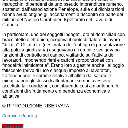
marocchini dipendenti da uno pseudo imprenditore rumeno,
sostenuti dall’associazione Penelope, sulle cui dichiarazioni
hanno avuto origine gli accertamenti a riscontro da parte dei
militari del Nucleo Carabinieri Ispettorato del Lavoro di
Catania.
In particolare, uno dei soggetti indagati, ora ai domiciliari con
braccialetto elettronico, ricopriva il ruolo di datore di lavoro
“di fatto”. Gli altri tre (destinatari dell’obbligo di presentazione
alla polizia giudiziaria) eseguivano gli ordini e svolgevano
funzioni di controllo sul campo, vigilando sull’attività dei
lavoratori, imponendo ritmi e carichi sproporzionati con
“modalità intimidatorie”. Erano loro a gestire anche l’alloggio
fatiscente (privo di luce e acqua) imposto ai lavoratori,
trattenendone le somme relative all’affitto dal salario e
minacciando gli stessi di allontanarli se non avessero
accettato tali condizioni, contribuendo così a mantenere le
condizioni di sfruttamento e dipendenza economica e
abitativa.
© RIPRODUZIONE RISERVATA
Continue Reading
Cronaca