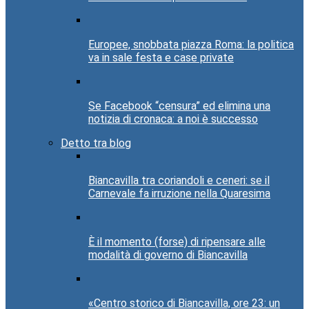
Europee, snobbata piazza Roma: la politica
va in sale festa e case private
Se Facebook “censura” ed elimina una
notizia di cronaca: a noi è successo
Detto tra blog
Biancavilla tra coriandoli e ceneri: se il
Carnevale fa irruzione nella Quaresima
È il momento (forse) di ripensare alle
modalità di governo di Biancavilla
«Centro storico di Biancavilla, ore 23: un