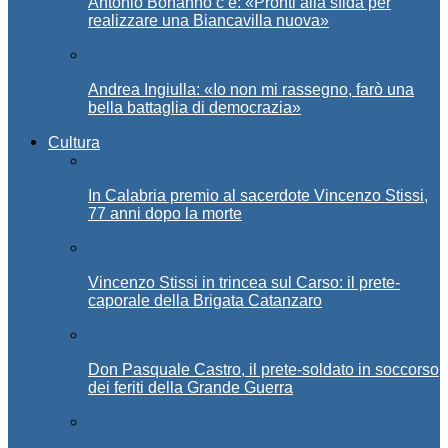
Antonio Bonanno c’è: «Pronti alla sfida per
realizzare una Biancavilla nuova»
Andrea Ingiulla: «Io non mi rassegno, farò una
bella battaglia di democrazia»
Cultura
In Calabria premio al sacerdote Vincenzo Stissi,
77 anni dopo la morte
Vincenzo Stissi in trincea sul Carso: il prete-
caporale della Brigata Catanzaro
Don Pasquale Castro, il prete-soldato in soccorso
dei feriti della Grande Guerra