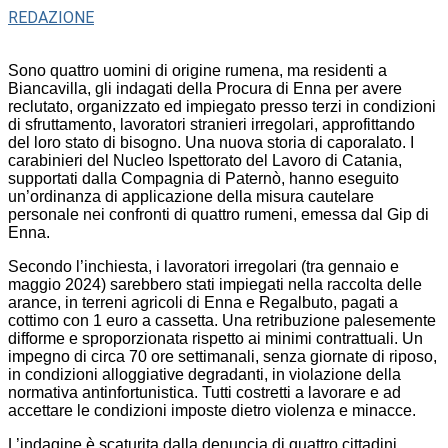
REDAZIONE
Sono quattro uomini di origine rumena, ma residenti a
Biancavilla, gli indagati della Procura di Enna per avere
reclutato, organizzato ed impiegato presso terzi in condizioni
di sfruttamento, lavoratori stranieri irregolari, approfittando
del loro stato di bisogno. Una nuova storia di caporalato. I
carabinieri del Nucleo Ispettorato del Lavoro di Catania,
supportati dalla Compagnia di Paternò, hanno eseguito
un’ordinanza di applicazione della misura cautelare
personale nei confronti di quattro rumeni, emessa dal Gip di
Enna.
Secondo l’inchiesta, i lavoratori irregolari (tra gennaio e
maggio 2024) sarebbero stati impiegati nella raccolta delle
arance, in terreni agricoli di Enna e Regalbuto, pagati a
cottimo con 1 euro a cassetta. Una retribuzione palesemente
difforme e sproporzionata rispetto ai minimi contrattuali. Un
impegno di circa 70 ore settimanali, senza giornate di riposo,
in condizioni alloggiative degradanti, in violazione della
normativa antinfortunistica. Tutti costretti a lavorare e ad
accettare le condizioni imposte dietro violenza e minacce.
L’indagine è scaturita dalla denuncia di quattro cittadini