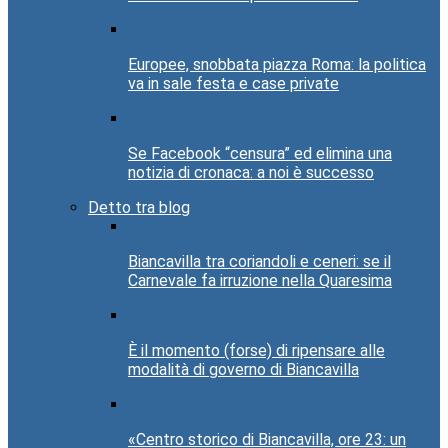
Europee, snobbata piazza Roma: la politica
va in sale festa e case private
Se Facebook “censura” ed elimina una
notizia di cronaca: a noi è successo
Detto tra blog
Biancavilla tra coriandoli e ceneri: se il
Carnevale fa irruzione nella Quaresima
È il momento (forse) di ripensare alle
modalità di governo di Biancavilla
«Centro storico di Biancavilla, ore 23: un