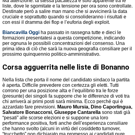
Ma attenzione: la stessa pacatezza è solo apparente tra le
liste, dove le sgomitate e la tensione per ora sono controllate.
Destinate però a salire man mano che si avvicinerà la data
cruciale e soprattutto quando si consolideranno i risultati e
con essi il dramma dei flop e l’euforia degli exploit.
Biancavilla Oggi
ha passato in rassegna tutte e dieci le
formazioni presentatesi a questa competizione, indicando
per ognuna le possibili concentrazioni del consenso. Una
prima idea di ciò che sarà la nuova geografia consiliare per il
prossimo quinquennio politico-amministrativo.
Corsa agguerrita nelle liste di Bonanno
Nella lista che porta il nome del candidato sindaco la partita
è aperta. Difficile prevedere con certezza gli eletti. Tutti
corrono per una posizione alta e l’equilibrio tra le forze
(presunte) dei singoli fa supporre che le differenze di voti tra
chi arriverà ai primi posti sarà minima. Ecco perché qui è
azzardato fare previsioni.
Mauro Mursia, Dino Caporlingua,
Salvatore Bonaccorsi, Giuseppe Cantarella
sono stati già
“pesati” alle scorse elezioni e si suppone una loro
performance positiva, forti anche dell’esperienza consiliare
che hanno svolto (alcuni in virtù del cosiddetto turnover,
“trucchetto” non dichiarato ma promesso ai candidati pure