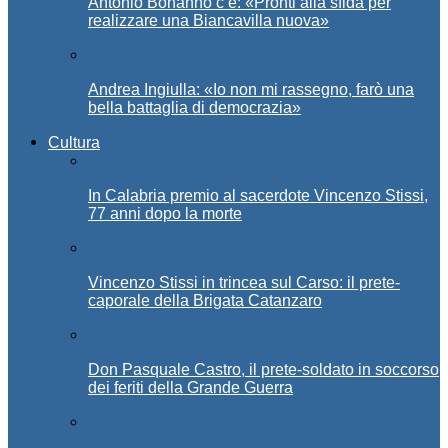
Antonio Bonanno c’è: «Pronti alla sfida per
realizzare una Biancavilla nuova»
Andrea Ingiulla: «Io non mi rassegno, farò una
bella battaglia di democrazia»
Cultura
In Calabria premio al sacerdote Vincenzo Stissi,
77 anni dopo la morte
Vincenzo Stissi in trincea sul Carso: il prete-
caporale della Brigata Catanzaro
Don Pasquale Castro, il prete-soldato in soccorso
dei feriti della Grande Guerra