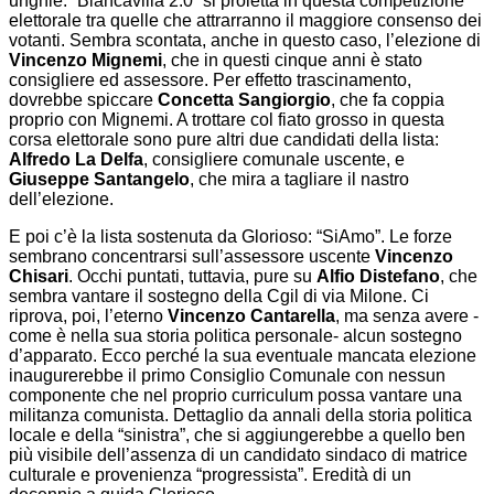
unghie. “Biancavilla 2.0” si proietta in questa competizione
elettorale tra quelle che attrarranno il maggiore consenso dei
votanti. Sembra scontata, anche in questo caso, l’elezione di
Vincenzo Mignemi
, che in questi cinque anni è stato
consigliere ed assessore. Per effetto trascinamento,
dovrebbe spiccare
Concetta Sangiorgio
, che fa coppia
proprio con Mignemi. A trottare col fiato grosso in questa
corsa elettorale sono pure altri due candidati della lista:
Alfredo La Delfa
, consigliere comunale uscente, e
Giuseppe Santangelo
, che mira a tagliare il nastro
dell’elezione.
E poi c’è la lista sostenuta da Glorioso: “SiAmo”. Le forze
sembrano concentrarsi sull’assessore uscente
Vincenzo
Chisari
. Occhi puntati, tuttavia, pure su
Alfio Distefano
, che
sembra vantare il sostegno della Cgil di via Milone. Ci
riprova, poi, l’eterno
Vincenzo Cantarella
, ma senza avere -
come è nella sua storia politica personale- alcun sostegno
d’apparato. Ecco perché la sua eventuale mancata elezione
inaugurerebbe il primo Consiglio Comunale con nessun
componente che nel proprio curriculum possa vantare una
militanza comunista. Dettaglio da annali della storia politica
locale e della “sinistra”, che si aggiungerebbe a quello ben
più visibile dell’assenza di un candidato sindaco di matrice
culturale e provenienza “progressista”. Eredità di un