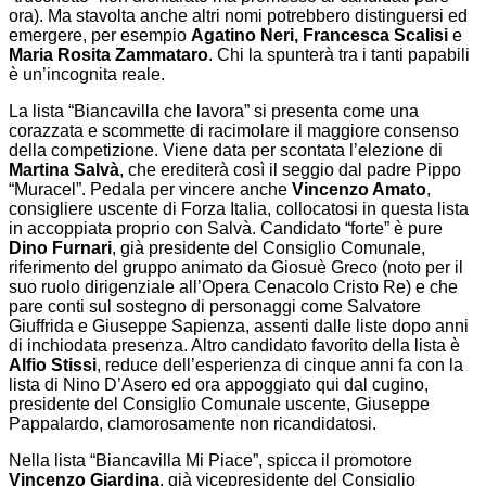
ora). Ma stavolta anche altri nomi potrebbero distinguersi ed
emergere, per esempio
Agatino Neri, Francesca Scalisi
e
Maria Rosita Zammataro
. Chi la spunterà tra i tanti papabili
è un’incognita reale.
La lista “Biancavilla che lavora” si presenta come una
corazzata e scommette di racimolare il maggiore consenso
della competizione. Viene data per scontata l’elezione di
Martina Salvà
, che erediterà così il seggio dal padre Pippo
“Muracel”. Pedala per vincere anche
Vincenzo Amato
,
consigliere uscente di Forza Italia, collocatosi in questa lista
in accoppiata proprio con Salvà. Candidato “forte” è pure
Dino Furnari
, già presidente del Consiglio Comunale,
riferimento del gruppo animato da Giosuè Greco (noto per il
suo ruolo dirigenziale all’Opera Cenacolo Cristo Re) e che
pare conti sul sostegno di personaggi come Salvatore
Giuffrida e Giuseppe Sapienza, assenti dalle liste dopo anni
di inchiodata presenza. Altro candidato favorito della lista è
Alfio Stissi
, reduce dell’esperienza di cinque anni fa con la
lista di Nino D’Asero ed ora appoggiato qui dal cugino,
presidente del Consiglio Comunale uscente, Giuseppe
Pappalardo, clamorosamente non ricandidatosi.
Nella lista “Biancavilla Mi Piace”, spicca il promotore
Vincenzo Giardina
, già vicepresidente del Consiglio