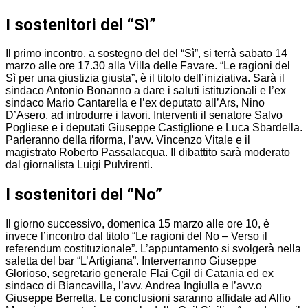
I sostenitori del “Sì”
Il primo incontro, a sostegno del del “Sì”, si terrà sabato 14
marzo alle ore 17.30 alla Villa delle Favare. “Le ragioni del
Sì per una giustizia giusta”, è il titolo dell’iniziativa. Sarà il
sindaco Antonio Bonanno a dare i saluti istituzionali e l’ex
sindaco Mario Cantarella e l’ex deputato all’Ars, Nino
D’Asero, ad introdurre i lavori. Interventi il senatore Salvo
Pogliese e i deputati Giuseppe Castiglione e Luca Sbardella.
Parleranno della riforma, l’avv. Vincenzo Vitale e il
magistrato Roberto Passalacqua. Il dibattito sarà moderato
dal giornalista Luigi Pulvirenti.
I sostenitori del “No”
Il giorno successivo, domenica 15 marzo alle ore 10, è
invece l’incontro dal titolo “Le ragioni del No – Verso il
referendum costituzionale”. L’appuntamento si svolgerà nella
saletta del bar “L’Artigiana”. Interverranno Giuseppe
Glorioso, segretario generale Flai Cgil di Catania ed ex
sindaco di Biancavilla, l’avv. Andrea Ingiulla e l’avv.o
Giuseppe Berretta. Le conclusioni saranno affidate ad Alfio