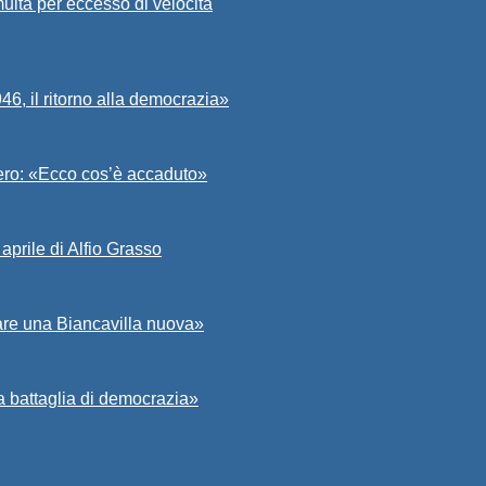
ulta per eccesso di velocità
6, il ritorno alla democrazia»
Asero: «Ecco cos’è accaduto»
aprile di Alfio Grasso
zare una Biancavilla nuova»
a battaglia di democrazia»