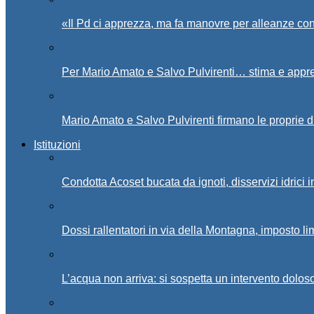
«Il Pd ci apprezza, ma fa manovre per alleanze con
Per Mario Amato e Salvo Pulvirenti… stima e appr
Mario Amato e Salvo Pulvirenti firmano le proprie d
Istituzioni
Condotta Acoset bucata da ignoti, disservizi idrici 
Dossi rallentatori in via della Montagna, imposto li
L’acqua non arriva: si sospetta un intervento doloso 