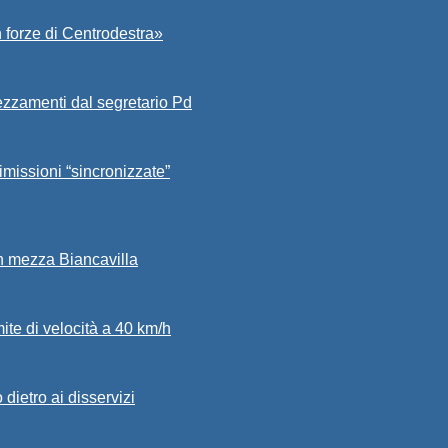
 forze di Centrodestra»
ezzamenti dal segretario Pd
imissioni “sincronizzate”
in mezza Biancavilla
mite di velocità a 40 km/h
dietro ai disservizi