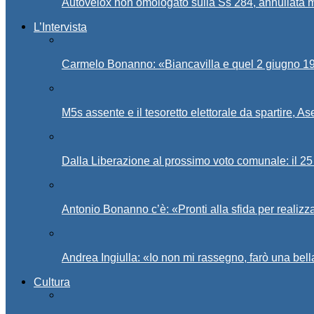
Autovelox non omologato sulla Ss 284, annullata m
L’Intervista
Carmelo Bonanno: «Biancavilla e quel 2 giugno 194
M5s assente e il tesoretto elettorale da spartire, 
Dalla Liberazione al prossimo voto comunale: il 25 
Antonio Bonanno c’è: «Pronti alla sfida per realiz
Andrea Ingiulla: «Io non mi rassegno, farò una bell
Cultura