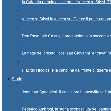
In Calabria premio al sacerdote Vincenzo Stissi, 7
Vincenzo Stissi in trincea sul Carso: il prete-capor
Don Pasquale Castro, il prete-soldato in soccorso d
La notte dei presagi: così san Giovanni “entrava” ne
Placido Nicolosi e la cartolina dal fronte di guerra 
Storie
Jonathan Spedalieri, il calciatore biancavillese è 
Federico Ambrogi, la storia sconosciuta del partigi