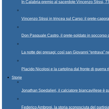
In Calabria premio al sacerdote Vincenzo Stissi, 7
Vincenzo Stissi in trincea sul Carso: il prete-capor
Don Pasquale Castro, il prete-soldato in soccorso d
La notte dei presagi: così san Giovanni “entrava” ne
Placido Nicolosi e la cartolina dal fronte di guerra 
Storie
Jonathan Spedalieri, il calciatore biancavillese è 
Federico Ambrogi, la storia sconosciuta del partigi