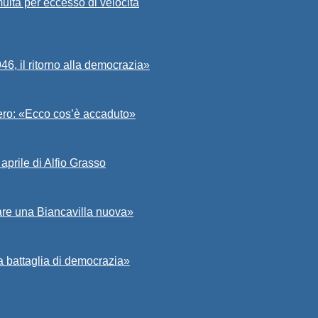
ulta per eccesso di velocità
6, il ritorno alla democrazia»
Asero: «Ecco cos’è accaduto»
aprile di Alfio Grasso
zare una Biancavilla nuova»
a battaglia di democrazia»