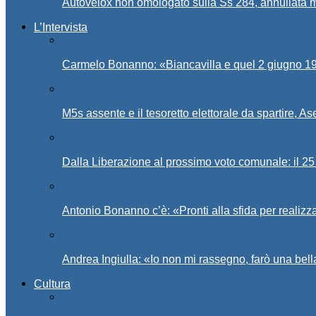
Autovelox non omologato sulla Ss 284, annullata m
L’Intervista
Carmelo Bonanno: «Biancavilla e quel 2 giugno 194
M5s assente e il tesoretto elettorale da spartire, 
Dalla Liberazione al prossimo voto comunale: il 25 
Antonio Bonanno c’è: «Pronti alla sfida per realiz
Andrea Ingiulla: «Io non mi rassegno, farò una bell
Cultura