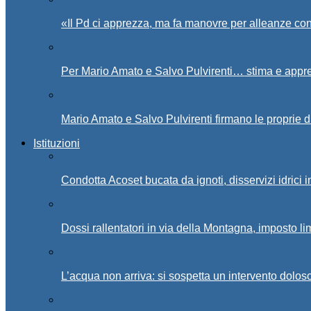
«Il Pd ci apprezza, ma fa manovre per alleanze con
Per Mario Amato e Salvo Pulvirenti… stima e appr
Mario Amato e Salvo Pulvirenti firmano le proprie d
Istituzioni
Condotta Acoset bucata da ignoti, disservizi idrici 
Dossi rallentatori in via della Montagna, imposto li
L’acqua non arriva: si sospetta un intervento doloso 