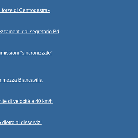
 forze di Centrodestra»
ezzamenti dal segretario Pd
imissioni “sincronizzate”
in mezza Biancavilla
mite di velocità a 40 km/h
dietro ai disservizi