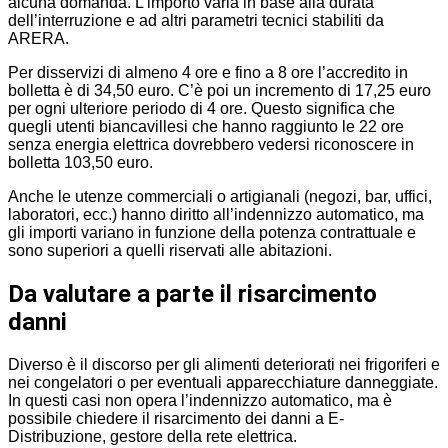
alcuna domanda. L’importo varia in base alla durata
dell’interruzione e ad altri parametri tecnici stabiliti da
ARERA.
Per disservizi di almeno 4 ore e fino a 8 ore l’accredito in
bolletta è di 34,50 euro. C’è poi un incremento di 17,25 euro
per ogni ulteriore periodo di 4 ore. Questo significa che
quegli utenti biancavillesi che hanno raggiunto le 22 ore
senza energia elettrica dovrebbero vedersi riconoscere in
bolletta 103,50 euro.
Anche le utenze commerciali o artigianali (negozi, bar, uffici,
laboratori, ecc.) hanno diritto all’indennizzo automatico, ma
gli importi variano in funzione della potenza contrattuale e
sono superiori a quelli riservati alle abitazioni.
Da valutare a parte il risarcimento
danni
Diverso è il discorso per gli alimenti deteriorati nei frigoriferi e
nei congelatori o per eventuali apparecchiature danneggiate.
In questi casi non opera l’indennizzo automatico, ma è
possibile chiedere il risarcimento dei danni a E-
Distribuzione, gestore della rete elettrica.