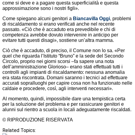
come si deve e a pagare questa superficialità e questa
approssimazione sono i nostri figli».
Come spiegano alcuni genitori a
Biancavilla Oggi
, problemi
di riscaldamento si erano verificati anche nel recente
passato. «Ciò che è accaduto era prevedibile e chi di
competenza avrebbe dovuto intervenire in anticipo per
evitare tutti questi disagi», sostiene un’altra mamma.
Ciò che è accaduto, di preciso, il Comune non lo sa. «Per
quel che riguarda l’Istituto “Bruno” e la sede del Secondo
Circolo, proprio nei giorni scorsi –fa sapere una nota
dell’amministrazione Glorioso– erano stati effettuati tutti i
controlli agli impianti di riscaldamento: nessuna anomalia
era stata riscontrata. Domani saranno i tecnici ad effettuare
accurati sopralluoghi per capire cosa non ha funzionato nelle
caldaie e procedere, così, agli interventi necessari».
Al momento, quindi, impossibile dare una tempistica certa
per la soluzione del problema e per rassicurare genitori e
alunni sul rientro a scuola in locali adeguatamente riscaldati.
© RIPRODUZIONE RISERVATA
Related Topics: