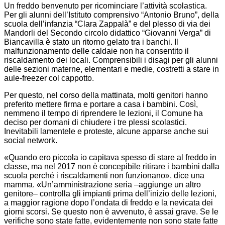
Un freddo benvenuto per ricominciare l’attività scolastica.
Per gli alunni dell’Istituto comprensivo “Antonio Bruno”, della
scuola dell’infanzia “Clara Zappalà” e del plesso di via dei
Mandorli del Secondo circolo didattico “Giovanni Verga” di
Biancavilla è stato un ritorno gelato tra i banchi. Il
malfunzionamento delle caldaie non ha consentito il
riscaldamento dei locali. Comprensibili i disagi per gli alunni
delle sezioni materne, elementari e medie, costretti a stare in
aule-freezer col cappotto.
Per questo, nel corso della mattinata, molti genitori hanno
preferito mettere firma e portare a casa i bambini. Così,
nemmeno il tempo di riprendere le lezioni, il Comune ha
deciso per domani di chiudere i tre plessi scolastici.
Inevitabili lamentele e proteste, alcune apparse anche sui
social network.
«Quando ero piccola io capitava spesso di stare al freddo in
classe, ma nel 2017 non è concepibile ritirare i bambini dalla
scuola perché i riscaldamenti non funzionano», dice una
mamma. «Un’amministrazione seria –aggiunge un altro
genitore– controlla gli impianti prima dell’inizio delle lezioni,
a maggior ragione dopo l’ondata di freddo e la nevicata dei
giorni scorsi. Se questo non è avvenuto, è assai grave. Se le
verifiche sono state fatte, evidentemente non sono state fatte