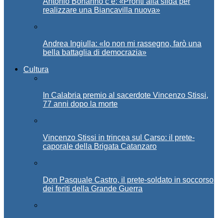
Antonio Bonanno c’è: «Pronti alla sfida per
realizzare una Biancavilla nuova»
Andrea Ingiulla: «Io non mi rassegno, farò una
bella battaglia di democrazia»
Cultura
In Calabria premio al sacerdote Vincenzo Stissi,
77 anni dopo la morte
Vincenzo Stissi in trincea sul Carso: il prete-
caporale della Brigata Catanzaro
Don Pasquale Castro, il prete-soldato in soccorso
dei feriti della Grande Guerra