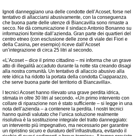
Ignoti danneggiano una delle condotte dell’Acoset, forse nel
tentativo di allacciarsi abusivamente, con la conseguenza
che buona parte delle utenze di Biancavilla sono rimaste a
secco. Ne dà comunicazione il sindaco Antonio Bonanno su
informazioni fornite dall’azienda. Gran parte dei quartieri del
centro etneo (con esclusione delle zone di viale dei Fiori e
della Casina, per esempio) riceve dall’Acoset
un’integrazione di circa 25 litri al secondo.
«L’Acoset – dice il primo cittadino – mi informa che un grave
atto di illegalità accaduto durante la notte sta creando disagi
alla nostra comunità. Un tentativo di allaccio abusivo alla
rete idrica ha ridotto la portata della condotta Ciapparazzo,
che serve buona parte del territorio di Biancavilla».
I tecnici Acoset hanno rilevato una grave perdita idrica,
stimata in oltre 30 litri al secondo. «Un primo intervento con
collare di riparazione non è stato sufficiente – si legge in una
nota dell’azienda – a contenere la perdita. I nostri tecnici
hanno quindi valutato che l’unica soluzione realmente
risolutiva è la sostituzione integrale del tratto danneggiato:
un intervento più impegnativo, ma necessario per garantire
un ripristino sicuro e duraturo dell’infrastruttura, evitando il