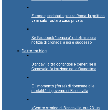
Europee, snobbata piazza Roma: la politica
va in sale festa e case private
Se Facebook “censura” ed elimina una
notizia di cronaca: a noi è successo
Detto tra blog
Biancavilla tra coriandoli e ceneri: se il
Carnevale fa irruzione nella Quaresima
È il momento (forse) di ripensare alle
modalità di governo di Biancavilla
«Centro storico di Biancavilla, ore 23: un