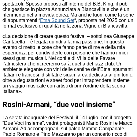
spettacoli. Spesso proposti all’interno del B.B. King, il pub
che gestisce in piazza Annunziata a Biancavilla e che è un
riferimento nella movida etnea. Ma anche fuori, come la serie
di appuntamenti “
Etna Sound Set
“, proposta nel 2025 con un
format esclusivo di qualità nella zona Vigne di Biancavilla.
«La decisione di creare questo festival – sottolinea Giuseppe
Cantarella – è legata quindi alla mia passione. In questo
evento ci metto le cose che fanno parte di me e della mia
esperienza per condividerle con persone che hanno i miei
stessi gusti musicali. Nel cortile di Villa delle Favare
l’atmosfera che ricreeremo sarà quella del jazz club. Un
ambiente elegante con vini delle cantine dell’Etna, spumanti
italiani e francesi, distillati e sigari, area dedicata ai gin tonic,
oltre a degustazioni e street food per intraprendere insieme
un viaggio musicale con artisti di prim’ordine della scena
italiana».
Rosini-Armani, “due voci insieme”
La serata inaugurale del Festival, il 14 luglio, con il progetto
“Due Voci Insieme”, vedrà protagonisti Mario Rosini e Marco
Armani. Ad accompagnarli sul palco Mimmo Campanale,
Paolo Romano e Pino Mazzarano per un concerto ricco di