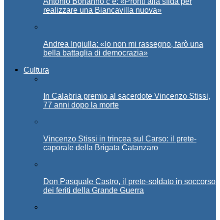
Antonio Bonanno c’è: «Pronti alla sfida per
realizzare una Biancavilla nuova»
Andrea Ingiulla: «Io non mi rassegno, farò una
bella battaglia di democrazia»
Cultura
In Calabria premio al sacerdote Vincenzo Stissi,
77 anni dopo la morte
Vincenzo Stissi in trincea sul Carso: il prete-
caporale della Brigata Catanzaro
Don Pasquale Castro, il prete-soldato in soccorso
dei feriti della Grande Guerra