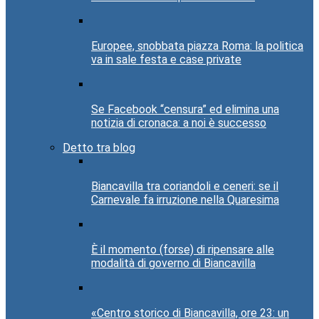
Europee, snobbata piazza Roma: la politica
va in sale festa e case private
Se Facebook “censura” ed elimina una
notizia di cronaca: a noi è successo
Detto tra blog
Biancavilla tra coriandoli e ceneri: se il
Carnevale fa irruzione nella Quaresima
È il momento (forse) di ripensare alle
modalità di governo di Biancavilla
«Centro storico di Biancavilla, ore 23: un