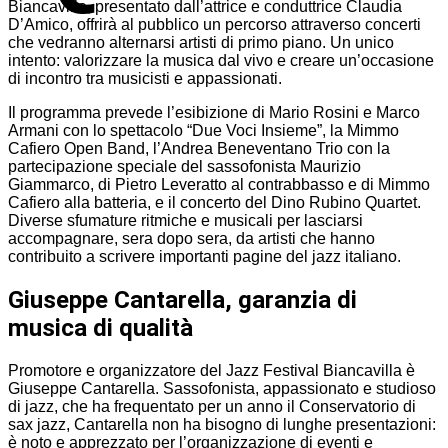
Biancavilla, presentato dall’attrice e conduttrice Claudia
D’Amico, offrirà al pubblico un percorso attraverso concerti
che vedranno alternarsi artisti di primo piano. Un unico
intento: valorizzare la musica dal vivo e creare un’occasione
di incontro tra musicisti e appassionati.
Il programma prevede l’esibizione di Mario Rosini e Marco
Armani con lo spettacolo “Due Voci Insieme”, la Mimmo
Cafiero Open Band, l’Andrea Beneventano Trio con la
partecipazione speciale del sassofonista Maurizio
Giammarco, di Pietro Leveratto al contrabbasso e di Mimmo
Cafiero alla batteria, e il concerto del Dino Rubino Quartet.
Diverse sfumature ritmiche e musicali per lasciarsi
accompagnare, sera dopo sera, da artisti che hanno
contribuito a scrivere importanti pagine del jazz italiano.
Giuseppe Cantarella, garanzia di
musica di qualità
Promotore e organizzatore del Jazz Festival Biancavilla è
Giuseppe Cantarella. Sassofonista, appassionato e studioso
di jazz, che ha frequentato per un anno il Conservatorio di
sax jazz, Cantarella non ha bisogno di lunghe presentazioni:
è noto e apprezzato per l’organizzazione di eventi e