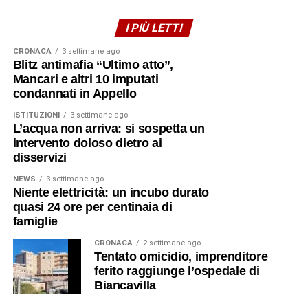
I PIÙ LETTI
CRONACA
3 settimane ago
Blitz antimafia “Ultimo atto”,
Mancari e altri 10 imputati
condannati in Appello
ISTITUZIONI
3 settimane ago
L’acqua non arriva: si sospetta un
intervento doloso dietro ai
disservizi
NEWS
3 settimane ago
Niente elettricità: un incubo durato
quasi 24 ore per centinaia di
famiglie
CRONACA
2 settimane ago
Tentato omicidio, imprenditore
ferito raggiunge l’ospedale di
Biancavilla