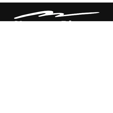
CHI SIAMO
CONTATTI
NERO SU BIANCO EDIZIONI
DICHIARAZIONE SULLA PRIVACY (UE)
COOKIE POLICY (UE)
DISCONOSCIMENTO
Registrazione al Tribunale di Catania n. 25/2016
PROPRIETARIO e EDITORE
Associazione Nero su Bianco ETS
Iscrizione al RUNTS n. 2305 del 23.6.2026
Iscrizione al ROC n. 36315 del 16.3.2021
Direttore responsabile: VITTORIO FIORENZA