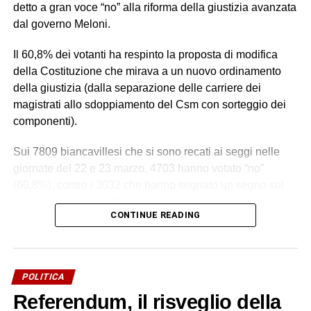
detto a gran voce “no” alla riforma della giustizia avanzata
dal governo Meloni.
Il 60,8% dei votanti ha respinto la proposta di modifica
della Costituzione che mirava a un nuovo ordinamento
della giustizia (dalla separazione delle carriere dei
magistrati allo sdoppiamento del Csm con sorteggio dei
componenti).
Sui 7809 biancavillesi che si sono recati ai seggi nelle
giornate del 22 e 23 marzo, 4703 hanno votato “no”
(60,8%), contro i 3032 che hanno segnato un segno sul
riquadro del “sì” (39,2%).
CONTINUE READING
Un esito da attribuire alla libera volontà popolare e a
quanti si sono recati alle urne. Un esito su cui la politica
locale non ha inciso per nulla, visto il totale disimpegno, a
POLITICA
parte due appuntamenti di aree contrapposte (
uno a Villa
Referendum, il risveglio della
delle Favare, l’altro in una saletta di un bar
). Insomma, su