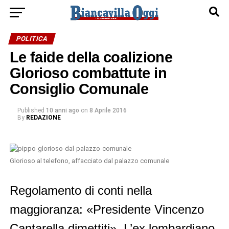
POLITICA
Le faide della coalizione
Glorioso combattute in
Consiglio Comunale
Published
10 anni ago
on
8 Aprile 2016
By
REDAZIONE
Glorioso al telefono, affacciato dal palazzo comunale
Regolamento di conti nella
maggioranza: «Presidente Vincenzo
Cantarella dimettiti». L’ex lombardiano