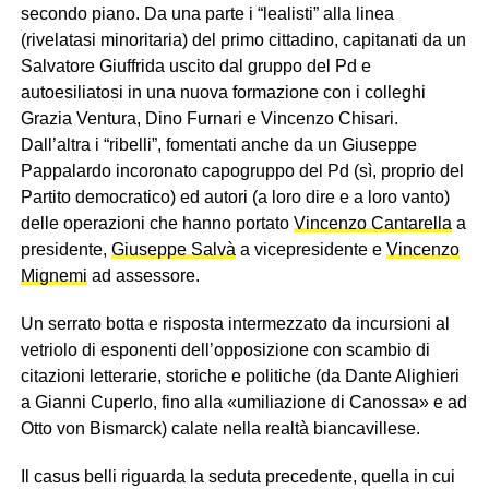
secondo piano. Da una parte i “lealisti” alla linea
(rivelatasi minoritaria) del primo cittadino, capitanati da un
Salvatore Giuffrida uscito dal gruppo del Pd e
autoesiliatosi in una nuova formazione con i colleghi
Grazia Ventura, Dino Furnari e Vincenzo Chisari.
Dall’altra i “ribelli”, fomentati anche da un Giuseppe
Pappalardo incoronato capogruppo del Pd (sì, proprio del
Partito democratico) ed autori (a loro dire e a loro vanto)
delle operazioni che hanno portato
Vincenzo Cantarella
a
presidente,
Giuseppe Salvà
a vicepresidente e
Vincenzo
Mignemi
ad assessore.
Un serrato botta e risposta intermezzato da incursioni al
vetriolo di esponenti dell’opposizione con scambio di
citazioni letterarie, storiche e politiche (da Dante Alighieri
a Gianni Cuperlo, fino alla «umiliazione di Canossa» e ad
Otto von Bismarck) calate nella realtà biancavillese.
Il casus belli riguarda la seduta precedente, quella in cui