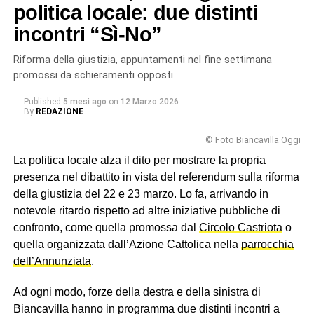
questo referendum hanno scelto i biancavillesi,
politica locale: due distinti
respingendo la riforma Meloni-Nordio, nonostante la
incontri “Sì-No”
latitanza dei partiti locali.
Riforma della giustizia, appuntamenti nel fine settimana
© RIPRODUZIONE RISERVATA
promossi da schieramenti opposti
Published
5 mesi ago
on
12 Marzo 2026
By
REDAZIONE
© Foto Biancavilla Oggi
La politica locale alza il dito per mostrare la propria
presenza nel dibattito in vista del referendum sulla riforma
della giustizia del 22 e 23 marzo. Lo fa, arrivando in
notevole ritardo rispetto ad altre iniziative pubbliche di
confronto, come quella promossa dal
Circolo Castriota
o
quella organizzata dall’Azione Cattolica nella
parrocchia
dell’Annunziata
.
Ad ogni modo, forze della destra e della sinistra di
Biancavilla hanno in programma due distinti incontri a