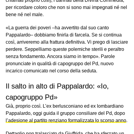
chiamati proprio così), i dannati della Divina Commedia,
per ricordare coloro che non si sono mai impegnati né nel
bene né nel male.
«La guerra dei poveri –ha avvertito dal suo canto
Pappalardo– dobbiamo finirla di farcela. Se si continua
così, arriveremo alla frattura definitiva. Vi prego di lasciare
perdere. Seppelliamo queste polemiche sterili e peraltro
senza fondamento. Ancora siamo in tempo». Parole
pronunciate in qualità di capogruppo del Pd, nuovo
incarico comunicato nel corso della seduta.
Il salto in alto di Pappalardo: «Io,
capogruppo Pd»
Già, proprio così. L’ex berlusconiano ed ex lombardiano
Pappalardo, oggi guida il gruppo consiliare del Pd, dopo
l’adesione al partito renziano formalizzata lo scorso anno
.
Dettaglio non tralasciato da Giuffrida, che ha sferzato un