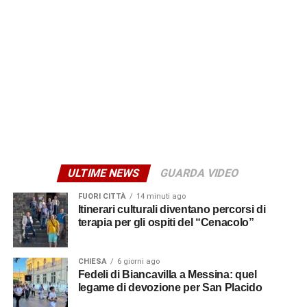
I sostenitori del “No”
Il giorno successivo, domenica 15 marzo alle ore 10, è
invece l’incontro dal titolo “Le ragioni del No – Verso il
referendum costituzionale”. L’appuntamento si svolgerà
nella saletta del bar “L’Artigiana”. Interverranno Giuseppe
Glorioso, segretario generale Flai Cgil di Catania ed ex
sindaco di Biancavilla, l’avv. Andrea Ingiulla e l’avv.o
Giuseppe Berretta. Le conclusioni saranno affidate ad
Alfio Mannino, segretario generale della Cgil Sicilia. A
ULTIME NEWS
GUARDA VIDEO
moderare il confronto sarà Nino Benina.
FUORI CITTÀ
14 minuti ago
© RIPRODUZIONE RISERVATA
Itinerari culturali diventano percorsi di
terapia per gli ospiti del “Cenacolo”
CHIESA
6 giorni ago
Fedeli di Biancavilla a Messina: quel
legame di devozione per San Placido