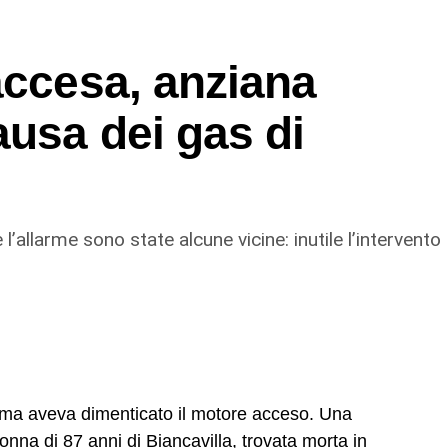
a ai domiciliari con braccialetto elettronico,
accesa, anziana
”. Gli altri tre (destinatari dell’obbligo di
ausa dei gas di
guivano gli ordini e svolgevano funzioni di controllo
atori, imponendo ritmi e carichi sproporzionati con
re anche l’alloggio fatiscente (privo di luce e
le somme relative all’affitto dal salario e
on avessero accettato tali condizioni, contribuendo
 l’allarme sono state alcune vicine: inutile l’intervento
mento e dipendenza economica e abitativa.
, ma aveva dimenticato il motore acceso. Una
donna di 87 anni di Biancavilla, trovata morta in