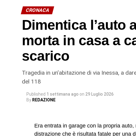
Ispettorato del Lavoro di Catania.
CRONACA
In particolare, uno dei soggetti indagati, or
Dimentica l’auto 
ricopriva il ruolo di datore di lavoro “di fatto
morta in casa a c
presentazione alla polizia giudiziaria) ese
sul campo, vigilando sull’attività dei lavor
scarico
“modalità intimidatorie”. Erano loro a gesti
acqua) imposto ai lavoratori, trattenendone 
minacciando gli stessi di allontanarli se n
Tragedia in un’abitazione di via Inessa, a dare
così a mantenere le condizioni di sfrutta
del 118
© RIPRODUZIONE RISERVATA
Published
1 settimana ago
on
29 Luglio 2026
By
REDAZIONE
Era entrata in garage con la propria auto
distrazione che è risultata fatale per una 