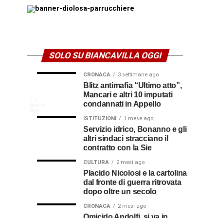
SOLO SU BIANCAVILLA OGGI
CRONACA
3 settimane ago
NEWS
CULTURA
Disservizi
Don
Blitz antimafia “Ultimo atto”,
2
2
settimane
settimane
Mancari e altri 10 imputati
CULTURA
In
elettrici,
Pasquale
ago
ago
La
6
condannati in Appello
giorni
indennizzo
Castro,
comunità
ago
Calabria
in
il
ISTITUZIONI
1 mese ago
di
Servizio idrico, Bonanno e gli
bolletta:
prete-
Gallico
altri sindaci stracciano il
premio
ecco
soldato
rende
contratto con la Sie
omaggio
cosa
in
al
CULTURA
2 mesi ago
al
fare
soccorso
Placido Nicolosi e la cartolina
prete
per
dei
dal fronte di guerra ritrovata
sacerdote
biancavillese,
ottenerlo
feriti
dopo oltre un secolo
ricordato
della
Vincenzo
per
CRONACA
2 mesi ago
Grande
Omicido Andolfi, si va in