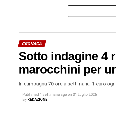
CRONACA
Sotto indagine 4 
marocchini per u
In campagna 70 ore a settimana, 1 euro ogni
Published
1 settimana ago
on
31 Luglio 2026
By
REDAZIONE