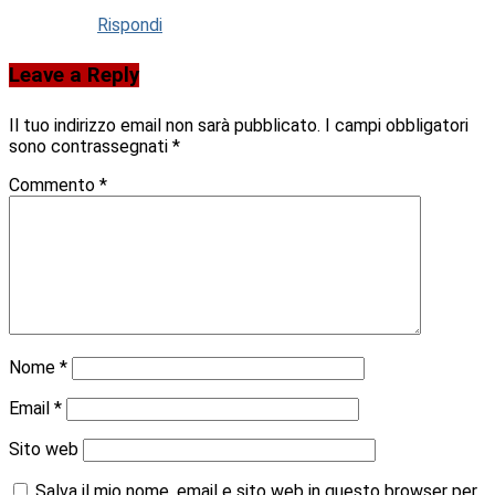
Rispondi
Leave a Reply
Il tuo indirizzo email non sarà pubblicato.
I campi obbligatori
sono contrassegnati
*
Commento
*
Nome
*
Email
*
Sito web
Salva il mio nome, email e sito web in questo browser per