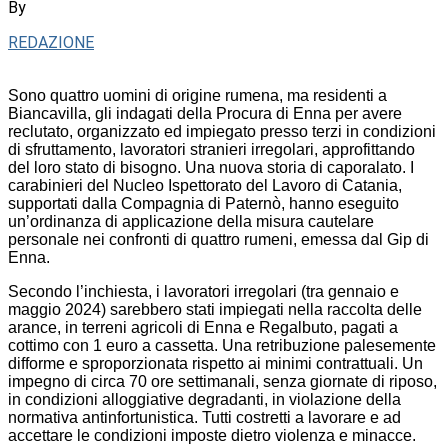
By
REDAZIONE
Sono quattro uomini di origine rumena, ma residenti a
Biancavilla, gli indagati della Procura di Enna per avere
reclutato, organizzato ed impiegato presso terzi in condizioni
di sfruttamento, lavoratori stranieri irregolari, approfittando
del loro stato di bisogno. Una nuova storia di caporalato. I
carabinieri del Nucleo Ispettorato del Lavoro di Catania,
supportati dalla Compagnia di Paternò, hanno eseguito
un’ordinanza di applicazione della misura cautelare
personale nei confronti di quattro rumeni, emessa dal Gip di
Enna.
Secondo l’inchiesta, i lavoratori irregolari (tra gennaio e
maggio 2024) sarebbero stati impiegati nella raccolta delle
arance, in terreni agricoli di Enna e Regalbuto, pagati a
cottimo con 1 euro a cassetta. Una retribuzione palesemente
difforme e sproporzionata rispetto ai minimi contrattuali. Un
impegno di circa 70 ore settimanali, senza giornate di riposo,
in condizioni alloggiative degradanti, in violazione della
normativa antinfortunistica. Tutti costretti a lavorare e ad
accettare le condizioni imposte dietro violenza e minacce.