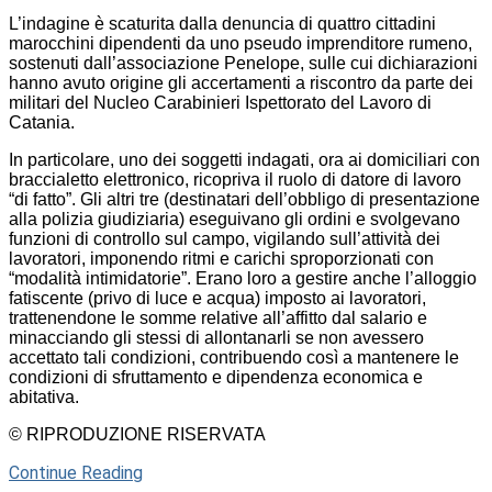
L’indagine è scaturita dalla denuncia di quattro cittadini
marocchini dipendenti da uno pseudo imprenditore rumeno,
sostenuti dall’associazione Penelope, sulle cui dichiarazioni
hanno avuto origine gli accertamenti a riscontro da parte dei
militari del Nucleo Carabinieri Ispettorato del Lavoro di
Catania.
In particolare, uno dei soggetti indagati, ora ai domiciliari con
braccialetto elettronico, ricopriva il ruolo di datore di lavoro
“di fatto”. Gli altri tre (destinatari dell’obbligo di presentazione
alla polizia giudiziaria) eseguivano gli ordini e svolgevano
funzioni di controllo sul campo, vigilando sull’attività dei
lavoratori, imponendo ritmi e carichi sproporzionati con
“modalità intimidatorie”. Erano loro a gestire anche l’alloggio
fatiscente (privo di luce e acqua) imposto ai lavoratori,
trattenendone le somme relative all’affitto dal salario e
minacciando gli stessi di allontanarli se non avessero
accettato tali condizioni, contribuendo così a mantenere le
condizioni di sfruttamento e dipendenza economica e
abitativa.
© RIPRODUZIONE RISERVATA
Continue Reading