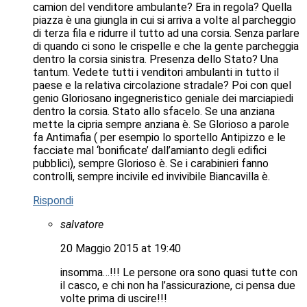
camion del venditore ambulante? Era in regola? Quella
piazza è una giungla in cui si arriva a volte al parcheggio
di terza fila e ridurre il tutto ad una corsia. Senza parlare
di quando ci sono le crispelle e che la gente parcheggia
dentro la corsia sinistra. Presenza dello Stato? Una
tantum. Vedete tutti i venditori ambulanti in tutto il
paese e la relativa circolazione stradale? Poi con quel
genio Gloriosano ingegneristico geniale dei marciapiedi
dentro la corsia. Stato allo sfacelo. Se una anziana
mette la cipria sempre anziana è. Se Glorioso a parole
fa Antimafia ( per esempio lo sportello Antipizzo e le
facciate mal ‘bonificate’ dall’amianto degli edifici
pubblici), sempre Glorioso è. Se i carabinieri fanno
controlli, sempre incivile ed invivibile Biancavilla è.
Rispondi
salvatore
20 Maggio 2015 at 19:40
insomma…!!! Le persone ora sono quasi tutte con
il casco, e chi non ha l’assicurazione, ci pensa due
volte prima di uscire!!!