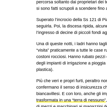
percorsa soltanto dai proprietari dei 
si sono fatti scrupoli a scendere fino 
Superato l’incrocio della Ss 121 di P
seguirla. Poi, la discesa ripida, alcu
l’ingresso di decine di piccoli fondi agr
Una di queste notti, i ladri hanno tagl
“visita” praticamente a tutte le case ru
costoni rocciosi. Hanno rubato pezzi
degli impianti di irrigazione a pioggia 
plastica).
Più che veri e propri furti, peraltro no
confermano il senso di insicurezza che
biancavillesi. E con loro, anche gli i
trasformata in una “terra di nessuno”
di mezzi e macchinari ai magazzini d