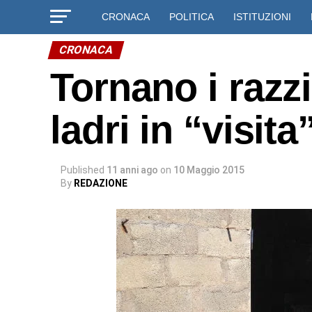
CRONACA
POLITICA
ISTITUZIONI
CRONACA
Tornano i razz
ladri in “visit
Published
11 anni ago
on
10 Maggio 2015
By
REDAZIONE