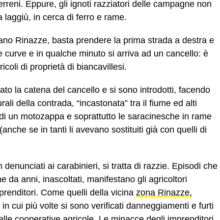
terreni. Eppure, gli ignoti razziatori delle campagne non
a laggiù, in cerca di ferro e rame.
iano Rinazze, basta prendere la prima strada a destra e
ne curve e in qualche minuto si arriva ad un cancello: è
icoli di proprietà di biancavillesi.
iato la catena del cancello e si sono introdotti, facendo
rali della contrada, “incastonata” tra il fiume ed alti
 di un motozappa e soprattutto le saracinesche in rame
(anche se in tanti li avevano sostituiti già con quelli di
n denunciati ai carabinieri, si tratta di razzie. Episodi che
 da anni, inascoltati, manifestano gli agricoltori
mprenditori. Come quelli della vicina
zona Rinazze,
, in cui più volte si sono verificati danneggiamenti e furti
elle cooperative agricole. Le
minacce degli imprenditori