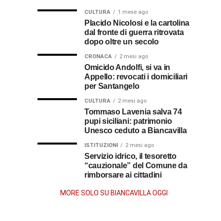
omaggio
cosa
in
al
CULTURA
1 mese ago
al
fare
soccorso
Placido Nicolosi e la cartolina
prete
per
dei
dal fronte di guerra ritrovata
sacerdote
biancavillese,
ottenerlo
feriti
dopo oltre un secolo
ricordato
della
Vincenzo
per
CRONACA
2 mesi ago
Grande
Omicido Andolfi, si va in
il
Guerra
Appello: revocati i domiciliari
Stissi,
suo
per Santangelo
impegno
77
di
CULTURA
2 mesi ago
parroco
Tommaso Lavenia salva 74
pupi siciliani: patrimonio
anni
Unesco ceduto a Biancavilla
dopo
ISTITUZIONI
2 mesi ago
Servizio idrico, il tesoretto
“cauzionale” del Comune da
la
rimborsare ai cittadini
morte
MORE SOLO SU BIANCAVILLA OGGI