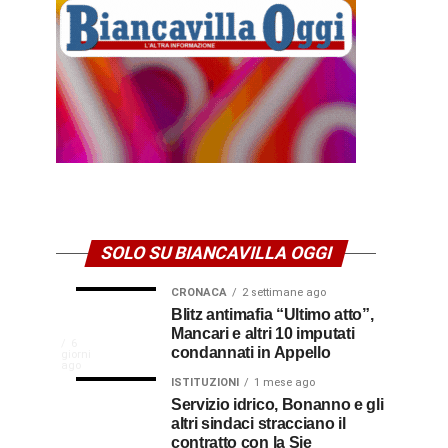
SOLO SU BIANCAVILLA OGGI
CRONACA
2 settimane ago
NEWS
CULTURA
Disservizi
Don
Blitz antimafia “Ultimo atto”,
2
2
settimane
settimane
Mancari e altri 10 imputati
CULTURA
In
elettrici,
Pasquale
ago
ago
La
6
condannati in Appello
giorni
indennizzo
Castro,
comunità
ago
Calabria
in
il
ISTITUZIONI
1 mese ago
di
Servizio idrico, Bonanno e gli
bolletta:
prete-
Gallico
altri sindaci stracciano il
premio
ecco
soldato
rende
contratto con la Sie