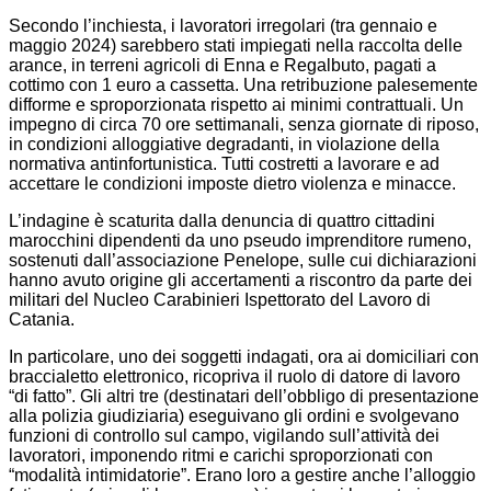
Secondo l’inchiesta, i lavoratori irregolari (tra gennaio e
maggio 2024) sarebbero stati impiegati nella raccolta delle
arance, in terreni agricoli di Enna e Regalbuto, pagati a
cottimo con 1 euro a cassetta. Una retribuzione palesemente
difforme e sproporzionata rispetto ai minimi contrattuali. Un
impegno di circa 70 ore settimanali, senza giornate di riposo,
in condizioni alloggiative degradanti, in violazione della
normativa antinfortunistica. Tutti costretti a lavorare e ad
accettare le condizioni imposte dietro violenza e minacce.
L’indagine è scaturita dalla denuncia di quattro cittadini
marocchini dipendenti da uno pseudo imprenditore rumeno,
sostenuti dall’associazione Penelope, sulle cui dichiarazioni
hanno avuto origine gli accertamenti a riscontro da parte dei
militari del Nucleo Carabinieri Ispettorato del Lavoro di
Catania.
In particolare, uno dei soggetti indagati, ora ai domiciliari con
braccialetto elettronico, ricopriva il ruolo di datore di lavoro
“di fatto”. Gli altri tre (destinatari dell’obbligo di presentazione
alla polizia giudiziaria) eseguivano gli ordini e svolgevano
funzioni di controllo sul campo, vigilando sull’attività dei
lavoratori, imponendo ritmi e carichi sproporzionati con
“modalità intimidatorie”. Erano loro a gestire anche l’alloggio