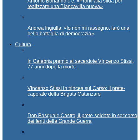
Antonio Bonanno c’è: «Pronti alla sfida per
realizzare una Biancavilla nuova»
Andrea Ingiulla: «Io non mi rassegno, farò una
bella battaglia di democrazia»
Cultura
In Calabria premio al sacerdote Vincenzo Stissi,
77 anni dopo la morte
Vincenzo Stissi in trincea sul Carso: il prete-
caporale della Brigata Catanzaro
Don Pasquale Castro, il prete-soldato in soccorso
dei feriti della Grande Guerra