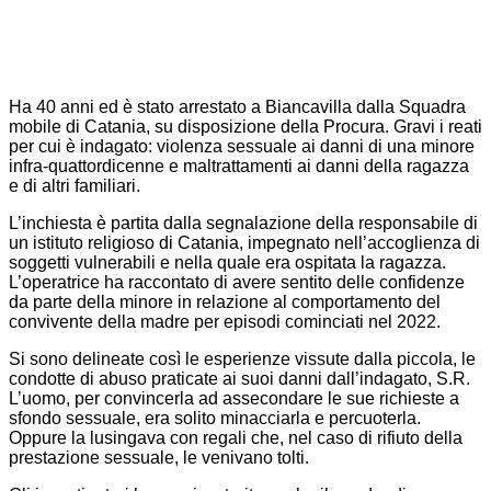
Ha 40 anni ed è stato arrestato a Biancavilla dalla Squadra
mobile di Catania, su disposizione della Procura. Gravi i reati
per cui è indagato: violenza sessuale ai danni di una minore
infra-quattordicenne e maltrattamenti ai danni della ragazza
e di altri familiari.
L’inchiesta è partita dalla segnalazione della responsabile di
un istituto religioso di Catania, impegnato nell’accoglienza di
soggetti vulnerabili e nella quale era ospitata la ragazza.
L’operatrice ha raccontato di avere sentito delle confidenze
da parte della minore in relazione al comportamento del
convivente della madre per episodi cominciati nel 2022.
Si sono delineate così le esperienze vissute dalla piccola, le
condotte di abuso praticate ai suoi danni dall’indagato, S.R.
L’uomo, per convincerla ad assecondare le sue richieste a
sfondo sessuale, era solito minacciarla e percuoterla.
Oppure la lusingava con regali che, nel caso di rifiuto della
prestazione sessuale, le venivano tolti.