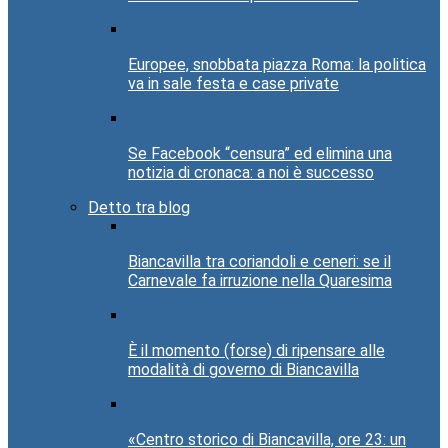
Europee, snobbata piazza Roma: la politica
va in sale festa e case private
Se Facebook “censura” ed elimina una
notizia di cronaca: a noi è successo
Detto tra blog
Biancavilla tra coriandoli e ceneri: se il
Carnevale fa irruzione nella Quaresima
È il momento (forse) di ripensare alle
modalità di governo di Biancavilla
«Centro storico di Biancavilla, ore 23: un