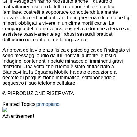
Gli investigatori hanno ricostruito anche il quadro di
maltrattamenti subiti da tutti i componenti del nucleo
familiare, costretti a sopportare condotte abitualmente
prevaricatrici ed umilianti, anche in presenza di altri due figli
minori, obbligati a vivere in un clima mortificante. La
compagna dell’uomo veniva costretta a dormire a terra e ad
assistere passivamente agli abusi sessuali praticati
dall’uomo nei confronti della ragazzina.
A riprova della violenza fisica e psicologica dell’indagato vi
sono messaggi audio da lui inoltrati, durante le fasi di
indagine, contenenti ripetute minacce di imminenti gravi
ritorsioni. Una volta che l’uomo è stato rintracciato a
Biancavilla, la Squadra Mobile ha dato esecuzione al
decreto di perquisizione informatica, sottoponendo a
sequestro il suo telefono cellulare.
© RIPRODUZIONE RISERVATA
Related Topics:
primopiano
Advertisement