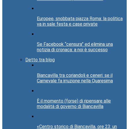
Europee, snobbata piazza Roma: la politica
va in sale festa e case private
Se Facebook “censura” ed elimina una
notizia di cronaca: a noi è successo
Detto tra blog
Biancavilla tra coriandoli e ceneri: se il
Carnevale fa irruzione nella Quaresima
È il momento (forse) di ripensare alle
modalità di governo di Biancavilla
«Centro storico di Biancavilla, ore 23: un