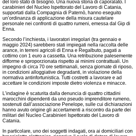
del loro stato di bisogno. Una nuova storia di caporalato. I
carabinieri del Nucleo Ispettorato del Lavoro di Catania,
supportati dalla Compagnia di Paternò, hanno eseguito
un’ordinanza di applicazione della misura cautelare
personale nei confronti di quattro rumeni, emessa dal Gip di
Enna.
Secondo l’inchiesta, i lavoratori irregolari (tra gennaio e
maggio 2024) sarebbero stati impiegati nella raccolta delle
arance, in terreni agricoli di Enna e Regalbuto, pagati a
cottimo con 1 euro a cassetta. Una retribuzione palesemente
difforme e sproporzionata rispetto ai minimi contrattuali. Un
impegno di circa 70 ore settimanali, senza giornate di riposo,
in condizioni alloggiative degradanti, in violazione della
normativa antinfortunistica. Tutti costretti a lavorare e ad
accettare le condizioni imposte dietro violenza e minacce.
L’indagine è scaturita dalla denuncia di quattro cittadini
marocchini dipendenti da uno pseudo imprenditore rumeno,
sostenuti dall’associazione Penelope, sulle cui dichiarazioni
hanno avuto origine gli accertamenti a riscontro da parte dei
militari del Nucleo Carabinieri Ispettorato del Lavoro di
Catania.
In particolare, uno dei soggetti indagati, ora ai domiciliari con