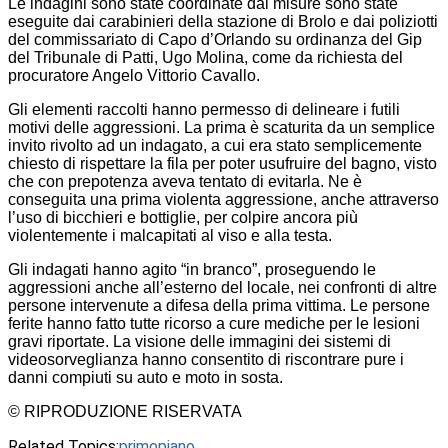
Le indagini sono state coordinate dal misure sono state
eseguite dai carabinieri della stazione di Brolo e dai poliziotti
del commissariato di Capo d’Orlando su ordinanza del Gip
del Tribunale di Patti, Ugo Molina, come da richiesta del
procuratore Angelo Vittorio Cavallo.
Gli elementi raccolti hanno permesso di delineare i futili
motivi delle aggressioni. La prima è scaturita da un semplice
invito rivolto ad un indagato, a cui era stato semplicemente
chiesto di rispettare la fila per poter usufruire del bagno, visto
che con prepotenza aveva tentato di evitarla. Ne è
conseguita una prima violenta aggressione, anche attraverso
l’uso di bicchieri e bottiglie, per colpire ancora più
violentemente i malcapitati al viso e alla testa.
Gli indagati hanno agito “in branco”, proseguendo le
aggressioni anche all’esterno del locale, nei confronti di altre
persone intervenute a difesa della prima vittima. Le persone
ferite hanno fatto tutte ricorso a cure mediche per le lesioni
gravi riportate. La visione delle immagini dei sistemi di
videosorveglianza hanno consentito di riscontrare pure i
danni compiuti su auto e moto in sosta.
© RIPRODUZIONE RISERVATA
Related Topics:
primopiano