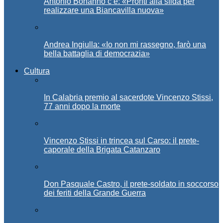
Antonio Bonanno c’è: «Pronti alla sfida per
realizzare una Biancavilla nuova»
Andrea Ingiulla: «Io non mi rassegno, farò una
bella battaglia di democrazia»
Cultura
In Calabria premio al sacerdote Vincenzo Stissi,
77 anni dopo la morte
Vincenzo Stissi in trincea sul Carso: il prete-
caporale della Brigata Catanzaro
Don Pasquale Castro, il prete-soldato in soccorso
dei feriti della Grande Guerra