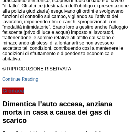
braccialetto elettronico, ricopriva il ruolo di datore di lavoro
“di fatto”. Gli altri tre (destinatari dell’obbligo di presentazione
alla polizia giudiziaria) eseguivano gli ordini e svolgevano
funzioni di controllo sul campo, vigilando sull’attività dei
lavoratori, imponendo ritmi e carichi sproporzionati con
“modalità intimidatorie”. Erano loro a gestire anche l’alloggio
fatiscente (privo di luce e acqua) imposto ai lavoratori,
trattenendone le somme relative all’affitto dal salario e
minacciando gli stessi di allontanarli se non avessero
accettato tali condizioni, contribuendo così a mantenere le
condizioni di sfruttamento e dipendenza economica e
abitativa.
© RIPRODUZIONE RISERVATA
Continue Reading
Cronaca
Dimentica l’auto accesa, anziana
morta in casa a causa dei gas di
scarico