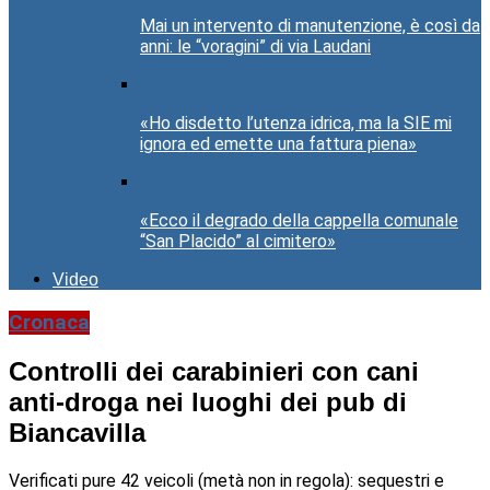
Mai un intervento di manutenzione, è così da
anni: le “voragini” di via Laudani
«Ho disdetto l’utenza idrica, ma la SIE mi
ignora ed emette una fattura piena»
«Ecco il degrado della cappella comunale
“San Placido” al cimitero»
Video
Cronaca
Controlli dei carabinieri con cani
anti-droga nei luoghi dei pub di
Biancavilla
Verificati pure 42 veicoli (metà non in regola): sequestri e