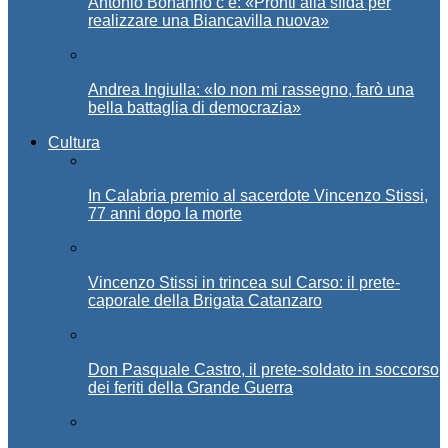
Antonio Bonanno c’è: «Pronti alla sfida per
realizzare una Biancavilla nuova»
Andrea Ingiulla: «Io non mi rassegno, farò una
bella battaglia di democrazia»
Cultura
In Calabria premio al sacerdote Vincenzo Stissi,
77 anni dopo la morte
Vincenzo Stissi in trincea sul Carso: il prete-
caporale della Brigata Catanzaro
Don Pasquale Castro, il prete-soldato in soccorso
dei feriti della Grande Guerra