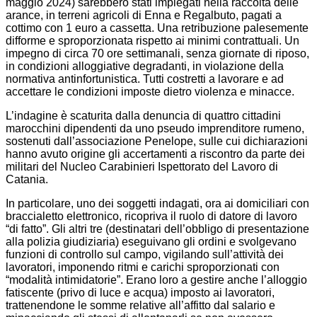
maggio 2024) sarebbero stati impiegati nella raccolta delle
arance, in terreni agricoli di Enna e Regalbuto, pagati a
cottimo con 1 euro a cassetta. Una retribuzione palesemente
difforme e sproporzionata rispetto ai minimi contrattuali. Un
impegno di circa 70 ore settimanali, senza giornate di riposo,
in condizioni alloggiative degradanti, in violazione della
normativa antinfortunistica. Tutti costretti a lavorare e ad
accettare le condizioni imposte dietro violenza e minacce.
L’indagine è scaturita dalla denuncia di quattro cittadini
marocchini dipendenti da uno pseudo imprenditore rumeno,
sostenuti dall’associazione Penelope, sulle cui dichiarazioni
hanno avuto origine gli accertamenti a riscontro da parte dei
militari del Nucleo Carabinieri Ispettorato del Lavoro di
Catania.
In particolare, uno dei soggetti indagati, ora ai domiciliari con
braccialetto elettronico, ricopriva il ruolo di datore di lavoro
“di fatto”. Gli altri tre (destinatari dell’obbligo di presentazione
alla polizia giudiziaria) eseguivano gli ordini e svolgevano
funzioni di controllo sul campo, vigilando sull’attività dei
lavoratori, imponendo ritmi e carichi sproporzionati con
“modalità intimidatorie”. Erano loro a gestire anche l’alloggio
fatiscente (privo di luce e acqua) imposto ai lavoratori,
trattenendone le somme relative all’affitto dal salario e