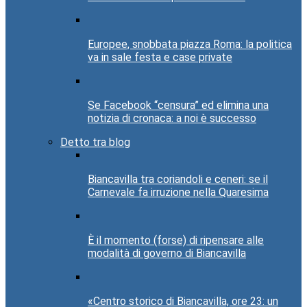
Europee, snobbata piazza Roma: la politica
va in sale festa e case private
Se Facebook “censura” ed elimina una
notizia di cronaca: a noi è successo
Detto tra blog
Biancavilla tra coriandoli e ceneri: se il
Carnevale fa irruzione nella Quaresima
È il momento (forse) di ripensare alle
modalità di governo di Biancavilla
«Centro storico di Biancavilla, ore 23: un