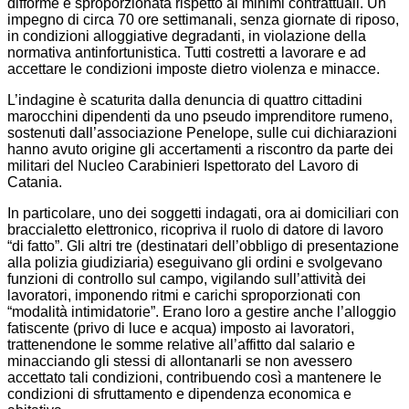
difforme e sproporzionata rispetto ai minimi contrattuali. Un
impegno di circa 70 ore settimanali, senza giornate di riposo,
in condizioni alloggiative degradanti, in violazione della
normativa antinfortunistica. Tutti costretti a lavorare e ad
accettare le condizioni imposte dietro violenza e minacce.
L’indagine è scaturita dalla denuncia di quattro cittadini
marocchini dipendenti da uno pseudo imprenditore rumeno,
sostenuti dall’associazione Penelope, sulle cui dichiarazioni
hanno avuto origine gli accertamenti a riscontro da parte dei
militari del Nucleo Carabinieri Ispettorato del Lavoro di
Catania.
In particolare, uno dei soggetti indagati, ora ai domiciliari con
braccialetto elettronico, ricopriva il ruolo di datore di lavoro
“di fatto”. Gli altri tre (destinatari dell’obbligo di presentazione
alla polizia giudiziaria) eseguivano gli ordini e svolgevano
funzioni di controllo sul campo, vigilando sull’attività dei
lavoratori, imponendo ritmi e carichi sproporzionati con
“modalità intimidatorie”. Erano loro a gestire anche l’alloggio
fatiscente (privo di luce e acqua) imposto ai lavoratori,
trattenendone le somme relative all’affitto dal salario e
minacciando gli stessi di allontanarli se non avessero
accettato tali condizioni, contribuendo così a mantenere le
condizioni di sfruttamento e dipendenza economica e