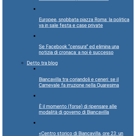
Europee, snobbata piazza Roma: la politica
va in sale festa e case private
Se Facebook “censura” ed elimina una
notizia di cronaca: a noi è successo
Detto tra blog
Biancavilla tra coriandoli e ceneri: se il
Carnevale fa irruzione nella Quaresima
È il momento (forse) di ripensare alle
modalità di governo di Biancavilla
«Centro storico di Biancavilla, ore 23: un