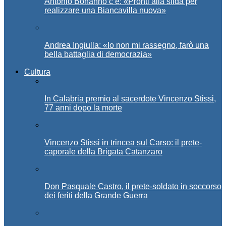
Antonio Bonanno c’è: «Pronti alla sfida per
realizzare una Biancavilla nuova»
Andrea Ingiulla: «Io non mi rassegno, farò una
bella battaglia di democrazia»
Cultura
In Calabria premio al sacerdote Vincenzo Stissi,
77 anni dopo la morte
Vincenzo Stissi in trincea sul Carso: il prete-
caporale della Brigata Catanzaro
Don Pasquale Castro, il prete-soldato in soccorso
dei feriti della Grande Guerra