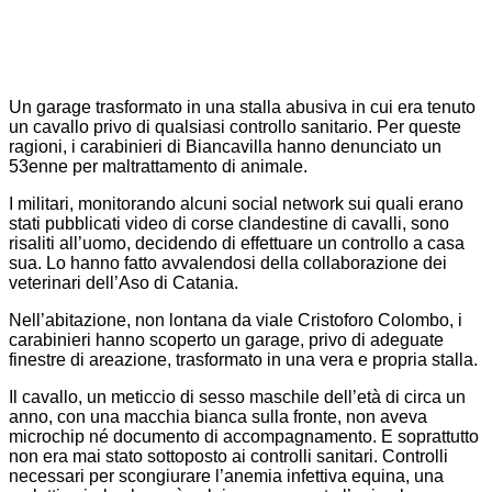
Un garage trasformato in una stalla abusiva in cui era tenuto
un cavallo privo di qualsiasi controllo sanitario. Per queste
ragioni, i carabinieri di Biancavilla hanno denunciato un
53enne per maltrattamento di animale.
I militari, monitorando alcuni social network sui quali erano
stati pubblicati video di corse clandestine di cavalli, sono
risaliti all’uomo, decidendo di effettuare un controllo a casa
sua. Lo hanno fatto avvalendosi della collaborazione dei
veterinari dell’Aso di Catania.
Nell’abitazione, non lontana da viale Cristoforo Colombo, i
carabinieri hanno scoperto un garage, privo di adeguate
finestre di areazione, trasformato in una vera e propria stalla.
Il cavallo, un meticcio di sesso maschile dell’età di circa un
anno, con una macchia bianca sulla fronte, non aveva
microchip né documento di accompagnamento. E soprattutto
non era mai stato sottoposto ai controlli sanitari. Controlli
necessari per scongiurare l’anemia infettiva equina, una