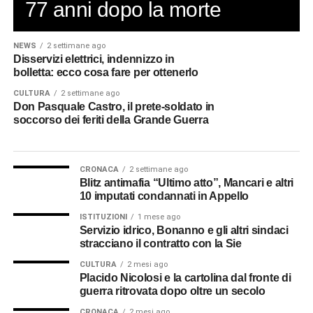
77 anni dopo la morte
NEWS
2 settimane ago
Disservizi elettrici, indennizzo in
bolletta: ecco cosa fare per ottenerlo
CULTURA
2 settimane ago
Don Pasquale Castro, il prete-soldato in
soccorso dei feriti della Grande Guerra
CRONACA
2 settimane ago
Blitz antimafia “Ultimo atto”, Mancari e altri
10 imputati condannati in Appello
ISTITUZIONI
1 mese ago
Servizio idrico, Bonanno e gli altri sindaci
stracciano il contratto con la Sie
CULTURA
2 mesi ago
Placido Nicolosi e la cartolina dal fronte di
guerra ritrovata dopo oltre un secolo
CRONACA
2 mesi ago