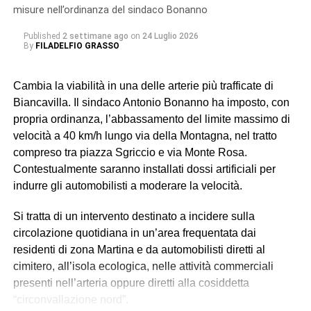
breve termine». Il tempo previsto per la riparazione è
misure nell’ordinanza del sindaco Bonanno
complessivamente di 24 ore.
Published
2 settimane ago
on
24 Luglio 2026
By
FILADELFIO GRASSO
© RIPRODUZIONE RISERVATA
Cambia la viabilità in una delle arterie più trafficate di
Biancavilla. Il sindaco Antonio Bonanno ha imposto, con
propria ordinanza, l’abbassamento del limite massimo di
velocità a 40 km/h lungo via della Montagna, nel tratto
compreso tra piazza Sgriccio e via Monte Rosa.
Contestualmente saranno installati dossi artificiali per
indurre gli automobilisti a moderare la velocità.
Si tratta di un intervento destinato a incidere sulla
circolazione quotidiana in un’area frequentata dai
residenti di zona Martina e da automobilisti diretti al
cimitero, all’isola ecologica, nelle attività commerciali
presenti nell’arteria oppure diretti alla cosiddetta
“circonvallazione nord”.