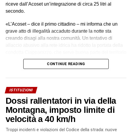
riceve dall’Acoset un’integrazione di circa 25 litri al
secondo.
«L’Acoset – dice il primo cittadino – mi informa che un
grave atto di illegalità accaduto durante la notte sta
creando disagi alla nostra comunità. Un tentativo di
allaccio abusivo alla rete idrica ha ridotto la portata della
condotta Ciapparazzo, che serve buona parte del territorio
di Biancavilla».
CONTINUE READING
I tecnici Acoset hanno rilevato una grave perdita idrica,
stimata in oltre 30 litri al secondo. «Un primo intervento
con collare di riparazione non è stato sufficiente – si legge
ISTITUZIONI
in una nota dell’azienda – a contenere la perdita. I nostri
Dossi rallentatori in via della
tecnici hanno quindi valutato che l’unica soluzione
realmente risolutiva è la sostituzione integrale del tratto
Montagna, imposto limite di
danneggiato: un intervento più impegnativo, ma
velocità a 40 km/h
necessario per garantire un ripristino sicuro e duraturo
dell’infrastruttura, evitando il rischio di nuovi cedimenti a
Troppi incidenti e violazioni del Codice della strada: nuove