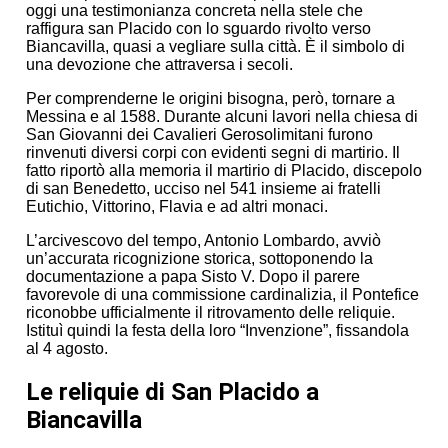
oggi una testimonianza concreta nella stele che
raffigura san Placido con lo sguardo rivolto verso
Biancavilla, quasi a vegliare sulla città. È il simbolo di
una devozione che attraversa i secoli.
Per comprenderne le origini bisogna, però, tornare a
Messina e al 1588. Durante alcuni lavori nella chiesa di
San Giovanni dei Cavalieri Gerosolimitani furono
rinvenuti diversi corpi con evidenti segni di martirio. Il
fatto riportò alla memoria il martirio di Placido, discepolo
di san Benedetto, ucciso nel 541 insieme ai fratelli
Eutichio, Vittorino, Flavia e ad altri monaci.
L’arcivescovo del tempo, Antonio Lombardo, avviò
un’accurata ricognizione storica, sottoponendo la
documentazione a papa Sisto V. Dopo il parere
favorevole di una commissione cardinalizia, il Pontefice
riconobbe ufficialmente il ritrovamento delle reliquie.
Istituì quindi la festa della loro “Invenzione”, fissandola
al 4 agosto.
Le reliquie di San Placido a
Biancavilla