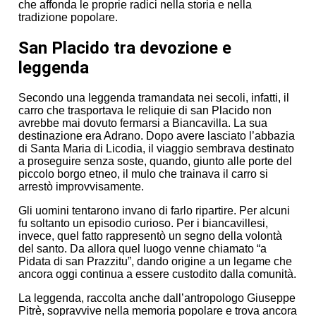
che affonda le proprie radici nella storia e nella
tradizione popolare.
San Placido tra devozione e
leggenda
Secondo una leggenda tramandata nei secoli, infatti, il
carro che trasportava le reliquie di san Placido non
avrebbe mai dovuto fermarsi a Biancavilla. La sua
destinazione era Adrano. Dopo avere lasciato l’abbazia
di Santa Maria di Licodia, il viaggio sembrava destinato
a proseguire senza soste, quando, giunto alle porte del
piccolo borgo etneo, il mulo che trainava il carro si
arrestò improvvisamente.
Gli uomini tentarono invano di farlo ripartire. Per alcuni
fu soltanto un episodio curioso. Per i biancavillesi,
invece, quel fatto rappresentò un segno della volontà
del santo. Da allora quel luogo venne chiamato “a
Pidata di san Prazzitu”, dando origine a un legame che
ancora oggi continua a essere custodito dalla comunità.
La leggenda, raccolta anche dall’antropologo Giuseppe
Pitrè, sopravvive nella memoria popolare e trova ancora