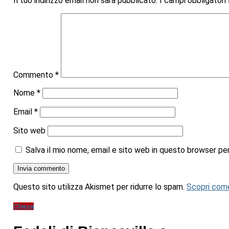
Il tuo indirizzo email non sarà pubblicato.
I campi obbligator
Commento
*
Nome
*
Email
*
Sito web
Salva il mio nome, email e sito web in questo browser p
Questo sito utilizza Akismet per ridurre lo spam.
Scopri come
Chiesa