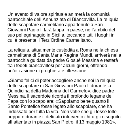
Un evento di valore spirituale animerà la comunità
parrocchiale dell’Annunziata di Biancavilla. La reliquia
dello scapolare carmelitano appartenuto a San
Giovanni Paolo II farà tappa in paese, nell’ambito del
suo pellegrinaggio in Sicilia, toccando tutti i luoghi in
cui è presente il Terz’Ordine Carmelitano.
La reliquia, attualmente custodita a Roma nella chiesa
carmelitana di Santa Maria Regina Mundi, arriverà nella
parrocchia guidata da padre Giosuè Messina e resterà
tra i fedeli biancavillesi per alcuni giorni, offrendo
un’occasione di preghiera e riflessione.
«Siamo felici di poter accogliere anche noi la reliquia
dello scapolare di San Giovanni Paolo II durante la
Quindicina della Madonna del Carmelo», dice padre
Messina. Il sacerdote ricorda il profondo legame del
Papa con lo scapolare: «Sappiamo bene quanto il
Santo Pontefice fosse legato allo scapolare, che ha
indossato per tutta la vita. Non volle che gli fosse tolto
neppure durante il delicato intervento chirurgico seguito
all’attentato in piazza San Pietro, il 13 maggio 1981».