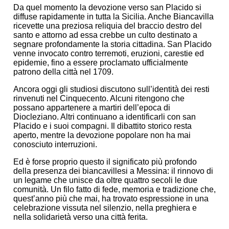
Da quel momento la devozione verso san Placido si
diffuse rapidamente in tutta la Sicilia. Anche Biancavilla
ricevette una preziosa reliquia del braccio destro del
santo e attorno ad essa crebbe un culto destinato a
segnare profondamente la storia cittadina. San Placido
venne invocato contro terremoti, eruzioni, carestie ed
epidemie, fino a essere proclamato ufficialmente
patrono della città nel 1709.
Ancora oggi gli studiosi discutono sull’identità dei resti
rinvenuti nel Cinquecento. Alcuni ritengono che
possano appartenere a martiri dell’epoca di
Diocleziano. Altri continuano a identificarli con san
Placido e i suoi compagni. Il dibattito storico resta
aperto, mentre la devozione popolare non ha mai
conosciuto interruzioni.
Ed è forse proprio questo il significato più profondo
della presenza dei biancavillesi a Messina: il rinnovo di
un legame che unisce da oltre quattro secoli le due
comunità. Un filo fatto di fede, memoria e tradizione che,
quest’anno più che mai, ha trovato espressione in una
celebrazione vissuta nel silenzio, nella preghiera e
nella solidarietà verso una città ferita.