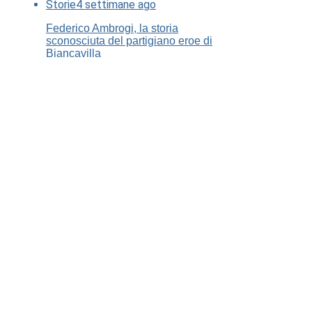
Storie
4 settimane ago
Federico Ambrogi, la storia
sconosciuta del partigiano eroe di
Biancavilla
Chi Siamo
Contatti
Nero su Bianco Edizioni
Dichiarazione sulla Privacy (UE)
Cookie Policy (UE)