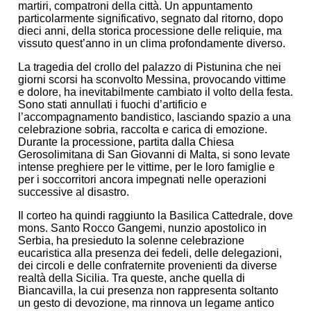
martiri, compatroni della città. Un appuntamento
particolarmente significativo, segnato dal ritorno, dopo
dieci anni, della storica processione delle reliquie, ma
vissuto quest’anno in un clima profondamente diverso.
La tragedia del crollo del palazzo di Pistunina che nei
giorni scorsi ha sconvolto Messina, provocando vittime
e dolore, ha inevitabilmente cambiato il volto della festa.
Sono stati annullati i fuochi d’artificio e
l’accompagnamento bandistico, lasciando spazio a una
celebrazione sobria, raccolta e carica di emozione.
Durante la processione, partita dalla Chiesa
Gerosolimitana di San Giovanni di Malta, si sono levate
intense preghiere per le vittime, per le loro famiglie e
per i soccorritori ancora impegnati nelle operazioni
successive al disastro.
Il corteo ha quindi raggiunto la Basilica Cattedrale, dove
mons. Santo Rocco Gangemi, nunzio apostolico in
Serbia, ha presieduto la solenne celebrazione
eucaristica alla presenza dei fedeli, delle delegazioni,
dei circoli e delle confraternite provenienti da diverse
realtà della Sicilia. Tra queste, anche quella di
Biancavilla, la cui presenza non rappresenta soltanto
un gesto di devozione, ma rinnova un legame antico