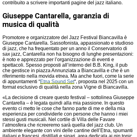
contribuito a scrivere importanti pagine del jazz italiano.
Giuseppe Cantarella, garanzia di
musica di qualità
Promotore e organizzatore del Jazz Festival Biancavilla è
Giuseppe Cantarella. Sassofonista, appassionato e studioso
di jazz, che ha frequentato per un anno il Conservatorio di
sax jazz, Cantarella non ha bisogno di lunghe presentazioni:
è noto e apprezzato per l’organizzazione di eventi e
spettacoli. Spesso proposti all’interno del B.B. King, il pub
che gestisce in piazza Annunziata a Biancavilla e che è un
riferimento nella movida etnea. Ma anche fuori, come la serie
di appuntamenti “
Etna Sound Set
“, proposta nel 2025 con un
format esclusivo di qualità nella zona Vigne di Biancavilla.
«La decisione di creare questo festival – sottolinea Giuseppe
Cantarella – è legata quindi alla mia passione. In questo
evento ci metto le cose che fanno parte di me e della mia
esperienza per condividerle con persone che hanno i miei
stessi gusti musicali. Nel cortile di Villa delle Favare
l’atmosfera che ricreeremo sarà quella del jazz club. Un
ambiente elegante con vini delle cantine dell’Etna, spumanti
italiani e francesi, distillati e sigari, area dedicata ai gin tonic,