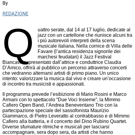
By
REDAZIONE
Q
uattro serate, dal 14 al 17 luglio, dedicate al
jazz con un cartellone che riunisce alcuni tra
i più autorevoli interpreti della scena
musicale italiana. Nella cornice di Villa delle
Favare (l’antica residenza signorile dei
marchesi feudatari) il Jazz Festival
Biancavilla, presentato dall’attrice e conduttrice Claudia
D’Amico, offrirà al pubblico un percorso attraverso concerti
che vedranno alternarsi artisti di primo piano. Un unico
intento: valorizzare la musica dal vivo e creare un’occasione
di incontro tra musicisti e appassionati.
Il programma prevede l’esibizione di Mario Rosini e Marco
Armani con lo spettacolo “Due Voci Insieme”, la Mimmo
Cafiero Open Band, l’Andrea Beneventano Trio con la
partecipazione speciale del sassofonista Maurizio
Giammarco, di Pietro Leveratto al contrabbasso e di Mimmo
Cafiero alla batteria, e il concerto del Dino Rubino Quartet.
Diverse sfumature ritmiche e musicali per lasciarsi
accompagnare, sera dopo sera, da artisti che hanno