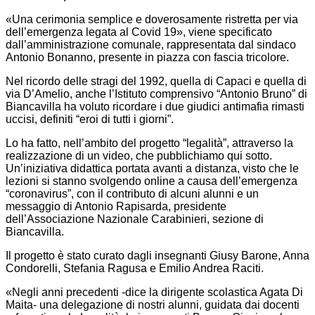
«Una cerimonia semplice e doverosamente ristretta per via
dell’emergenza legata al Covid 19», viene specificato
dall’amministrazione comunale, rappresentata dal sindaco
Antonio Bonanno, presente in piazza con fascia tricolore.
Nel ricordo delle stragi del 1992, quella di Capaci e quella di
via D’Amelio, anche l’Istituto comprensivo “Antonio Bruno” di
Biancavilla ha voluto ricordare i due giudici antimafia rimasti
uccisi, definiti “eroi di tutti i giorni”.
Lo ha fatto, nell’ambito del progetto “legalità”, attraverso la
realizzazione di un video, che pubblichiamo qui sotto.
Un’iniziativa didattica portata avanti a distanza, visto che le
lezioni si stanno svolgendo online a causa dell’emergenza
“coronavirus”, con il contributo di alcuni alunni e un
messaggio di Antonio Rapisarda, presidente
dell’Associazione Nazionale Carabinieri, sezione di
Biancavilla.
Il progetto è stato curato dagli insegnanti Giusy Barone, Anna
Condorelli, Stefania Ragusa e Emilio Andrea Raciti.
«Negli anni precedenti -dice la dirigente scolastica Agata Di
Maita- una delegazione di nostri alunni, guidata dai docenti