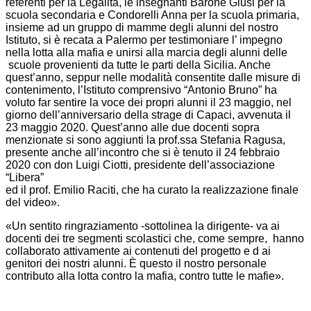
referenti per la Legalità, le insegnanti Barone Giusi per la
scuola secondaria e Condorelli Anna per la scuola primaria,
insieme ad un gruppo di mamme degli alunni del nostro
Istituto, si è recata a Palermo per testimoniare l’ impegno
nella lotta alla mafia e unirsi alla marcia degli alunni delle
scuole provenienti da tutte le parti della Sicilia. Anche
quest’anno, seppur nelle modalità consentite dalle misure di
contenimento, l’Istituto comprensivo “Antonio Bruno” ha
voluto far sentire la voce dei propri alunni il 23 maggio, nel
giorno dell’anniversario della strage di Capaci, avvenuta il
23 maggio 2020. Quest’anno alle due docenti sopra
menzionate si sono aggiunti la prof.ssa Stefania Ragusa,
presente anche all’incontro che si è tenuto il 24 febbraio
2020 con don Luigi Ciotti, presidente dell’associazione
“Libera”
ed il prof. Emilio Raciti, che ha curato la realizzazione finale
del video».
«Un sentito ringraziamento -sottolinea la dirigente- va ai
docenti dei tre segmenti scolastici che, come sempre, hanno
collaborato attivamente ai contenuti del progetto e d ai
genitori dei nostri alunni. È questo il nostro personale
contributo alla lotta contro la mafia, contro tutte le mafie».