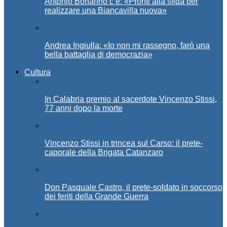
Antonio Bonanno c’è: «Pronti alla sfida per
realizzare una Biancavilla nuova»
Andrea Ingiulla: «Io non mi rassegno, farò una
bella battaglia di democrazia»
Cultura
In Calabria premio al sacerdote Vincenzo Stissi,
77 anni dopo la morte
Vincenzo Stissi in trincea sul Carso: il prete-
caporale della Brigata Catanzaro
Don Pasquale Castro, il prete-soldato in soccorso
dei feriti della Grande Guerra