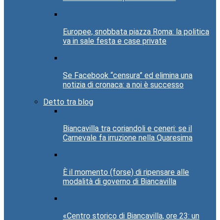
Europee, snobbata piazza Roma: la politica
va in sale festa e case private
Se Facebook “censura” ed elimina una
notizia di cronaca: a noi è successo
Detto tra blog
Biancavilla tra coriandoli e ceneri: se il
Carnevale fa irruzione nella Quaresima
È il momento (forse) di ripensare alle
modalità di governo di Biancavilla
«Centro storico di Biancavilla, ore 23: un