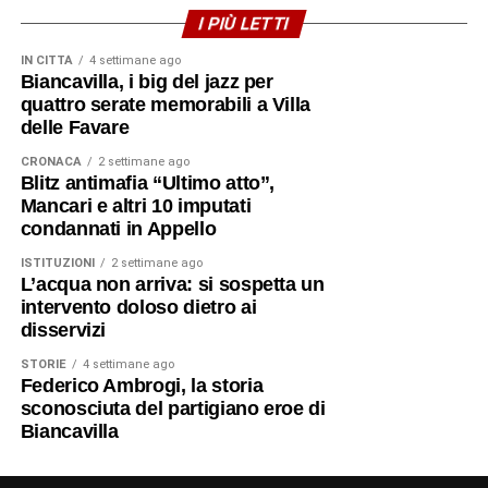
Chiesa Madre. Assistito con affetto dai nipoti Caterina,
I PIÙ LETTI
Anna e Carmelo Mazzaglia, si spense il 21 luglio 1949,
IN CITTÀ
4 settimane ago
vivendo gli ultimi anni in dignitosa sobrietà.
Biancavilla, i big del jazz per
quattro serate memorabili a Villa
© RIPRODUZIONE RISERVATA
delle Favare
CRONACA
2 settimane ago
Blitz antimafia “Ultimo atto”,
In Calabria premio al sacerdote
Mancari e altri 10 imputati
Vincenzo Stissi, 77 anni dopo la
condannati in Appello
morte
ISTITUZIONI
2 settimane ago
L’acqua non arriva: si sospetta un
intervento doloso dietro ai
disservizi
STORIE
4 settimane ago
Federico Ambrogi, la storia
sconosciuta del partigiano eroe di
Biancavilla