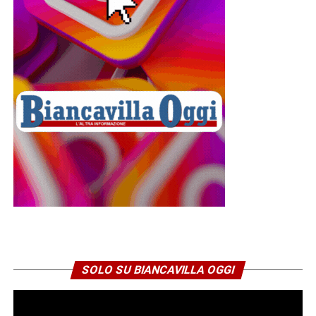
anche per il drammatico ammutinamento di Santa Maria
la Longa, nel luglio 1917, quando uomini ormai stremati
da mesi di combattimenti si ribellarono all’ordine di
tornare immediatamente in linea. La repressione fu
durissima: ventotto militari vennero fucilati. Nonostante
quella tragica pagina, la Brigata Catanzaro continuò a
distinguersi per il valore dimostrato in battaglia, ricevendo
importanti decorazioni al valor militare.
Essere cappellano di una brigata simile significava molto
più che celebrare la Messa. Voleva dire condividere la
vita dei soldati. Dormire negli stessi ricoveri. Attraversare
le stesse trincee. Esporsi allo stesso fuoco. Visitare gli
ospedaletti da campo, assistere i feriti, confortare i
morenti, raccoglierne le ultime parole e trasformarle in
lettere destinate alle famiglie.
SOLO SU BIANCAVILLA OGGI
Di don Vincenzo ci è giunta proprio una di queste lettere.
È indirizzata ai familiari di un sottotenente morto sotto una