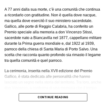
A 77 anni dalla sua morte, c’è una comunità che continua
a ricordarlo con gratitudine. Non è quella dove nacque,
ma quella dove esercitò il suo ministero sacerdotale.
Gallico, alle porte di Reggio Calabria, ha conferito un
Premio speciale alla memoria a don Vincenzo Stissi,
sacerdote nato a Biancavilla nel 1877, cappellano militare
durante la Prima guerra mondiale e, dal 1922 al 1939,
parroco della chiesa di Santa Maria di Porto Salvo. Una
scelta che racconta quanto profondo sia rimasto il legame
tra quella comunità e quel parroco.
La cerimonia, inserita nella XVII edizione del Premio
Gallico, è stata dedicata alle personalità che hanno
lasciato un segno nella storia del territorio. Tra loro, anche
don Vincenzo, a conferma di una memoria che il tempo
non è riuscito a cancellare. Per la famiglia è stato un
CONTINUE READING
momento di intensa commozione. A ritirare il
riconoscimento è stato Mario Mazzaglia, pronipote del