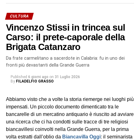
sacerdote. A lui è stata consegnata una targa da don
Angelo Battaglia, odierno parroco.
CULTURA
Vincenzo Stissi in trincea sul
«Anche se non eravamo presenti tutti – racconta a
Biancavilla Oggi
Carso: il prete-caporale della
Grazia Mazzaglia, sorella di Mario – ci
siamo emozionati tantissimo. Io ho perfino pianto. Ma la
Brigata Catanzaro
cosa che ci ha colpiti di più è stata l’accoglienza riservata
a Mario. Ha incontrato persone che ricordavano ancora
Da frate carmelitano a sacerdote in Calabria: fu in uno dei
padre Stissi e perfino il nostro papà. Per noi è stata una
fronti più devastanti della Grande Guerra
gioia immensa».
Published
6 giorni ago
on
31 Luglio 2026
By
FILADELFIO GRASSO
La figura di
Vincenzo Stissi
l’abbiamo tracciata sulle
pagine di
Biancavilla Oggi
, nell’ambito di una ricerca sui
Abbiamo visto che a volte la storia riemerge nei luoghi più
sacerdoti biancavillesi che hanno partecipato alla Grande
impensati. Un piccolo documento dimenticato tra le
Guerra. Un racconto in tre puntate che ha sottratto
bancarelle di un mercatino antiquario è riuscito ad avviare
dall’oblio quei preti-soldato (oltre a Stissi, anche
Placido
una ricerca che ci ha condotti sulle tracce di tre religiosi
Nicolosi
e
Pasquale Castro
), che vissero l’esperienza
biancavillesi coinvolti nella Grande Guerra, per la prima
della trincea.
volta estratti dall’oblio da
Biancavilla Oggi
: il seminarista