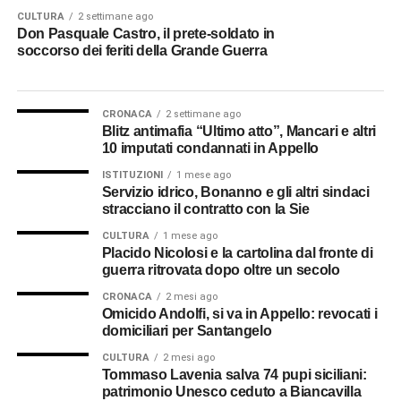
registrano gli spostamenti. Le decorazioni attestano il
CULTURA
2 settimane ago
Don Pasquale Castro, il prete-soldato in
valore. Ma raramente queste cose lasciano intravedere
soccorso dei feriti della Grande Guerra
ciò che quei sacerdoti videro, ascoltarono e custodirono
nella propria memoria.
CRONACA
2 settimane ago
Maestro elementare e parroco
Blitz antimafia “Ultimo atto”, Mancari e altri
10 imputati condannati in Appello
in Calabria
ISTITUZIONI
1 mese ago
Servizio idrico, Bonanno e gli altri sindaci
Don Vincenzo sopravvisse al conflitto. Nel 1919 conseguì
stracciano il contratto con la Sie
a Catania il diploma di maestro elementare e, nello stesso
CULTURA
1 mese ago
anno, vide finalmente realizzarsi il desiderio che coltivava
Placido Nicolosi e la cartolina dal fronte di
da tempo: entrare nel clero secolare. Fu l’arcivescovo
guerra ritrovata dopo oltre un secolo
carmelitano di Reggio Calabria, Camillo Rinaldo
CRONACA
2 mesi ago
Rousset, ad accoglierlo nella propria diocesi,
Omicido Andolfi, si va in Appello: revocati i
destinandolo come vicario alla parrocchia di Chorio di
domiciliari per Santangelo
San Lorenzo.
CULTURA
2 mesi ago
Tommaso Lavenia salva 74 pupi siciliani:
Il 14 dicembre 1922 venne nominato
parroco della chiesa
patrimonio Unesco ceduto a Biancavilla