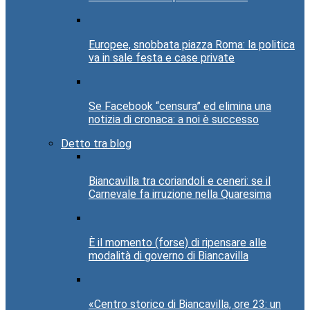
Europee, snobbata piazza Roma: la politica
va in sale festa e case private
Se Facebook “censura” ed elimina una
notizia di cronaca: a noi è successo
Detto tra blog
Biancavilla tra coriandoli e ceneri: se il
Carnevale fa irruzione nella Quaresima
È il momento (forse) di ripensare alle
modalità di governo di Biancavilla
«Centro storico di Biancavilla, ore 23: un