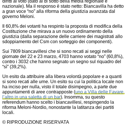
diritti al voto (dato al di sotto della media regionale e
nazionale). Ma il responso è stato netto: Biancavilla ha detto
a gran voce “no” alla riforma della giustizia avanzata dal
governo Meloni.
Il 60,8% dei votanti ha respinto la proposta di modifica della
Costituzione che mirava a un nuovo ordinamento della
giustizia (dalla separazione delle carriere dei magistrati allo
sdoppiamento del Csm con sorteggio dei componenti).
Sui 7809 biancavillesi che si sono recati ai seggi nelle
giornate del 22 e 23 marzo, 4703 hanno votato “no” (60,8%),
contro i 3032 che hanno segnato un segno sul riquadro del
“sì” (39,2%).
Un esito da attribuire alla libera volontà popolare e a quanti
si sono recati alle urne. Un esito su cui la politica locale non
ha inciso per nulla, visto il totale disimpegno, a parte due
appuntamenti di aree contrapposte (
uno a Villa delle Favare,
l’altro in una saletta di un bar
). Insomma, su questo
referendum hanno scelto i biancavillesi, respingendo la
riforma Meloni-Nordio, nonostante la latitanza dei partiti
locali.
© RIPRODUZIONE RISERVATA