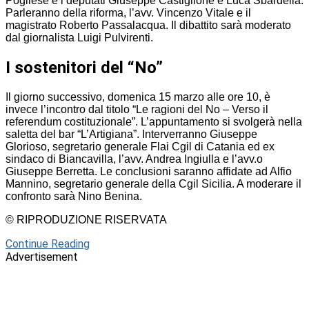
Pogliese e i deputati Giuseppe Castiglione e Luca Sbardella.
Parleranno della riforma, l’avv. Vincenzo Vitale e il
magistrato Roberto Passalacqua. Il dibattito sarà moderato
dal giornalista Luigi Pulvirenti.
I sostenitori del “No”
Il giorno successivo, domenica 15 marzo alle ore 10, è
invece l’incontro dal titolo “Le ragioni del No – Verso il
referendum costituzionale”. L’appuntamento si svolgerà nella
saletta del bar “L’Artigiana”. Interverranno Giuseppe
Glorioso, segretario generale Flai Cgil di Catania ed ex
sindaco di Biancavilla, l’avv. Andrea Ingiulla e l’avv.o
Giuseppe Berretta. Le conclusioni saranno affidate ad Alfio
Mannino, segretario generale della Cgil Sicilia. A moderare il
confronto sarà Nino Benina.
© RIPRODUZIONE RISERVATA
Continue Reading
Advertisement