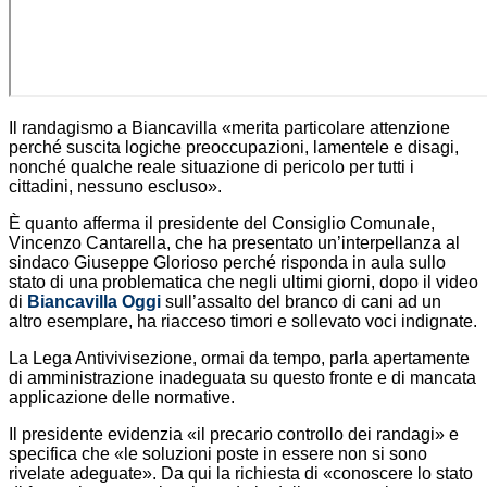
Il randagismo a Biancavilla «merita particolare attenzione
perché suscita logiche preoccupazioni, lamentele e disagi,
nonché qualche reale situazione di pericolo per tutti i
cittadini, nessuno escluso».
È quanto afferma il presidente del Consiglio Comunale,
Vincenzo Cantarella, che ha presentato un’interpellanza al
sindaco Giuseppe Glorioso perché risponda in aula sullo
stato di una problematica che negli ultimi giorni, dopo il video
di
Biancavilla Oggi
sull’assalto del branco di cani ad un
altro esemplare, ha riacceso timori e sollevato voci indignate.
La Lega Antivivisezione, ormai da tempo, parla apertamente
di amministrazione inadeguata su questo fronte e di mancata
applicazione delle normative.
Il presidente evidenzia «il precario controllo dei randagi» e
specifica che «le soluzioni poste in essere non si sono
rivelate adeguate». Da qui la richiesta di «conoscere lo stato