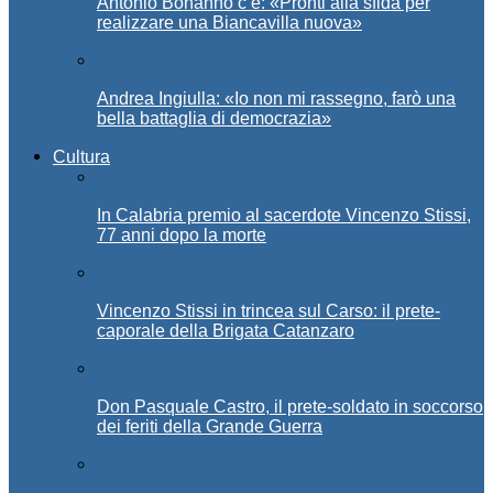
Antonio Bonanno c’è: «Pronti alla sfida per
realizzare una Biancavilla nuova»
Andrea Ingiulla: «Io non mi rassegno, farò una
bella battaglia di democrazia»
Cultura
In Calabria premio al sacerdote Vincenzo Stissi,
77 anni dopo la morte
Vincenzo Stissi in trincea sul Carso: il prete-
caporale della Brigata Catanzaro
Don Pasquale Castro, il prete-soldato in soccorso
dei feriti della Grande Guerra