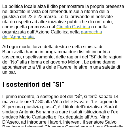
La politica locale alza il dito per mostrare la propria presenza
nel dibattito in vista del referendum sulla riforma della
giustizia del 22 e 23 marzo. Lo fa, arrivando in notevole
ritardo rispetto ad altre iniziative pubbliche di confronto,
come quella promossa dal
Circolo Castriota
o quella
organizzata dall’Azione Cattolica nella
parrocchia
dell’Annunziata
.
Ad ogni modo, forze della destra e della sinistra di
Biancavilla hanno in programma due distinti incontri a
sostegno, rispettivamente, delle ragioni del “Sì” delle ragioni
del “No” alla riforma del governo Meloni. Le prime danno
appuntamento a Villa delle Favare, le altre in una saletta di
un bar.
I sostenitori del “Sì”
Il primo incontro, a sostegno del del “Sì”, si terrà sabato 14
marzo alle ore 17.30 alla Villa delle Favare. “Le ragioni del
Sì per una giustizia giusta”, è il titolo dell’iniziativa. Sarà il
sindaco Antonio Bonanno a dare i saluti istituzionali e l’ex
sindaco Mario Cantarella e l’ex deputato all’Ars, Nino
D’Asero, ad introdurre i lavori. Interventi il senatore Salvo