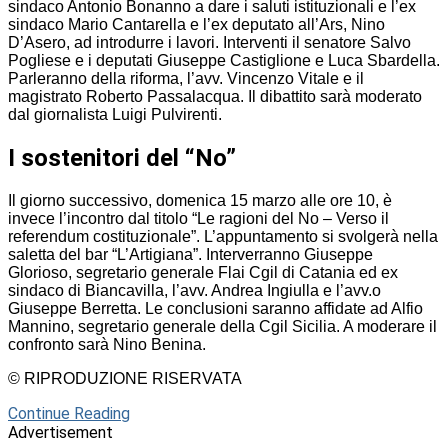
sindaco Antonio Bonanno a dare i saluti istituzionali e l’ex
sindaco Mario Cantarella e l’ex deputato all’Ars, Nino
D’Asero, ad introdurre i lavori. Interventi il senatore Salvo
Pogliese e i deputati Giuseppe Castiglione e Luca Sbardella.
Parleranno della riforma, l’avv. Vincenzo Vitale e il
magistrato Roberto Passalacqua. Il dibattito sarà moderato
dal giornalista Luigi Pulvirenti.
I sostenitori del “No”
Il giorno successivo, domenica 15 marzo alle ore 10, è
invece l’incontro dal titolo “Le ragioni del No – Verso il
referendum costituzionale”. L’appuntamento si svolgerà nella
saletta del bar “L’Artigiana”. Interverranno Giuseppe
Glorioso, segretario generale Flai Cgil di Catania ed ex
sindaco di Biancavilla, l’avv. Andrea Ingiulla e l’avv.o
Giuseppe Berretta. Le conclusioni saranno affidate ad Alfio
Mannino, segretario generale della Cgil Sicilia. A moderare il
confronto sarà Nino Benina.
© RIPRODUZIONE RISERVATA
Continue Reading
Advertisement