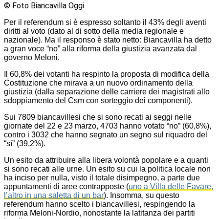
© Foto Biancavilla Oggi
Per il referendum si è espresso soltanto il 43% degli aventi
diritti al voto (dato al di sotto della media regionale e
nazionale). Ma il responso è stato netto: Biancavilla ha detto
a gran voce “no” alla riforma della giustizia avanzata dal
governo Meloni.
Il 60,8% dei votanti ha respinto la proposta di modifica della
Costituzione che mirava a un nuovo ordinamento della
giustizia (dalla separazione delle carriere dei magistrati allo
sdoppiamento del Csm con sorteggio dei componenti).
Sui 7809 biancavillesi che si sono recati ai seggi nelle
giornate del 22 e 23 marzo, 4703 hanno votato “no” (60,8%),
contro i 3032 che hanno segnato un segno sul riquadro del
“sì” (39,2%).
Un esito da attribuire alla libera volontà popolare e a quanti
si sono recati alle urne. Un esito su cui la politica locale non
ha inciso per nulla, visto il totale disimpegno, a parte due
appuntamenti di aree contrapposte (
uno a Villa delle Favare,
l’altro in una saletta di un bar
). Insomma, su questo
referendum hanno scelto i biancavillesi, respingendo la
riforma Meloni-Nordio, nonostante la latitanza dei partiti