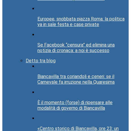
Europee, snobbata piazza Roma: la politica
va in sale festa e case private
Se Facebook “censura” ed elimina una
notizia di cronaca: a noi è successo
Detto tra blog
Biancavilla tra coriandoli e ceneri: se il
Carnevale fa irruzione nella Quaresima
È il momento (forse) di ripensare alle
modalità di governo di Biancavilla
«Centro storico di Biancavilla, ore 23: un