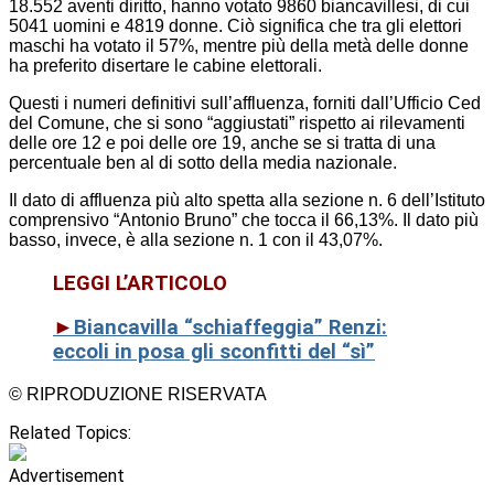
18.552 aventi diritto, hanno votato 9860 biancavillesi, di cui
5041 uomini e 4819 donne. Ciò significa che tra gli elettori
maschi ha votato il 57%, mentre più della metà delle donne
ha preferito disertare le cabine elettorali.
Questi i numeri definitivi sull’affluenza, forniti dall’Ufficio Ced
del Comune, che si sono “aggiustati” rispetto ai rilevamenti
delle ore 12 e poi delle ore 19, anche se si tratta di una
percentuale ben al di sotto della media nazionale.
Il dato di affluenza più alto spetta alla sezione n. 6 dell’Istituto
comprensivo “Antonio Bruno” che tocca il 66,13%. Il dato più
basso, invece, è alla sezione n. 1 con il 43,07%.
LEGGI L’ARTICOLO
►
Biancavilla “schiaffeggia” Renzi:
eccoli in posa gli sconfitti del “sì”
© RIPRODUZIONE RISERVATA
Related Topics:
Advertisement