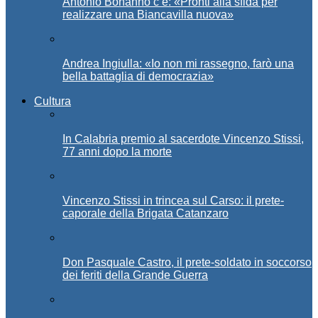
Antonio Bonanno c’è: «Pronti alla sfida per
realizzare una Biancavilla nuova»
Andrea Ingiulla: «Io non mi rassegno, farò una
bella battaglia di democrazia»
Cultura
In Calabria premio al sacerdote Vincenzo Stissi,
77 anni dopo la morte
Vincenzo Stissi in trincea sul Carso: il prete-
caporale della Brigata Catanzaro
Don Pasquale Castro, il prete-soldato in soccorso
dei feriti della Grande Guerra