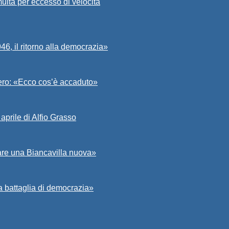
ulta per eccesso di velocità
6, il ritorno alla democrazia»
Asero: «Ecco cos’è accaduto»
aprile di Alfio Grasso
zare una Biancavilla nuova»
a battaglia di democrazia»