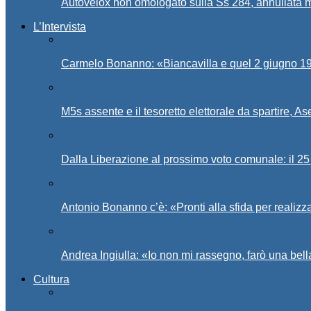
Autovelox non omologato sulla Ss 284, annullata m
L’Intervista
Carmelo Bonanno: «Biancavilla e quel 2 giugno 194
M5s assente e il tesoretto elettorale da spartire, 
Dalla Liberazione al prossimo voto comunale: il 25 
Antonio Bonanno c’è: «Pronti alla sfida per realiz
Andrea Ingiulla: «Io non mi rassegno, farò una bell
Cultura