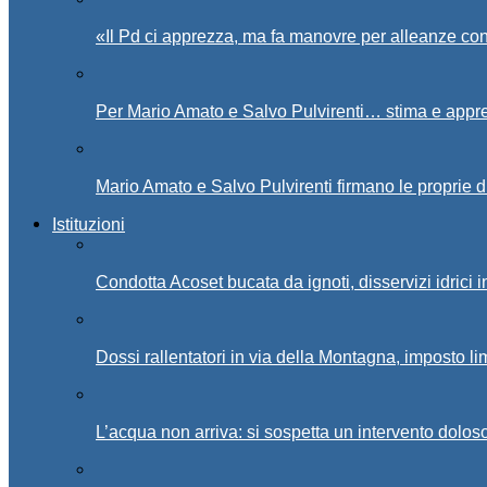
«Il Pd ci apprezza, ma fa manovre per alleanze con
Per Mario Amato e Salvo Pulvirenti… stima e appr
Mario Amato e Salvo Pulvirenti firmano le proprie d
Istituzioni
Condotta Acoset bucata da ignoti, disservizi idrici 
Dossi rallentatori in via della Montagna, imposto li
L’acqua non arriva: si sospetta un intervento doloso 