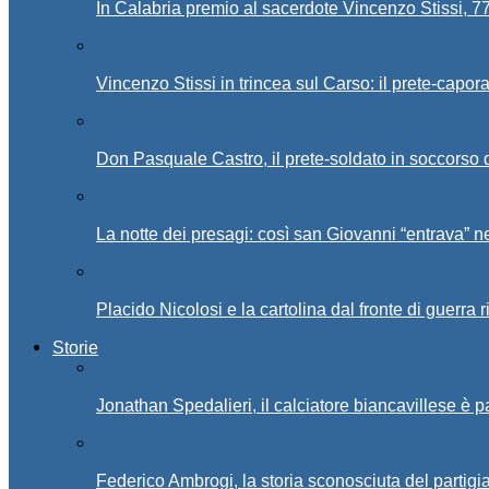
In Calabria premio al sacerdote Vincenzo Stissi, 7
Vincenzo Stissi in trincea sul Carso: il prete-capor
Don Pasquale Castro, il prete-soldato in soccorso d
La notte dei presagi: così san Giovanni “entrava” ne
Placido Nicolosi e la cartolina dal fronte di guerra 
Storie
Jonathan Spedalieri, il calciatore biancavillese è 
Federico Ambrogi, la storia sconosciuta del partigi