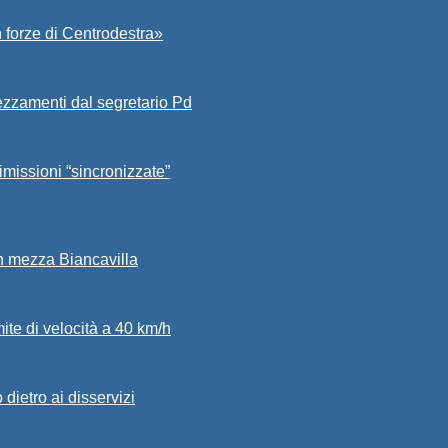
 forze di Centrodestra»
ezzamenti dal segretario Pd
imissioni “sincronizzate”
in mezza Biancavilla
mite di velocità a 40 km/h
dietro ai disservizi