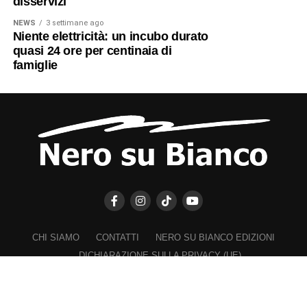
disservizi
NEWS
3 settimane ago
Niente elettricità: un incubo durato
quasi 24 ore per centinaia di
famiglie
CHI SIAMO
CONTATTI
NERO SU BIANCO EDIZIONI
DICHIARAZIONE SULLA PRIVACY (UE)
COOKIE POLICY (UE)
DISCONOSCIMENTO