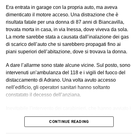
con braccialetto elettronico, ricopriva il ruolo di datore di
Era entrata in garage con la propria auto, ma aveva
lavoro “di fatto”. Gli altri tre (destinatari dell’obbligo di
dimenticato il motore acceso. Una distrazione che è
presentazione alla polizia giudiziaria) eseguivano gli
risultata fatale per una donna di 87 anni di Biancavilla,
ordini e svolgevano funzioni di controllo sul campo,
trovata morta in casa, in via Inessa, dove viveva da sola.
vigilando sull’attività dei lavoratori, imponendo ritmi e
La morte sarebbe stata a causata dall’inalazione dei gas
carichi sproporzionati con “modalità intimidatorie”. Erano
di scarico dell’auto che si sarebbero propagati fino ai
loro a gestire anche l’alloggio fatiscente (privo di luce e
piani superiori dell’abitazione, dove si trovava la donna.
acqua) imposto ai lavoratori, trattenendone le somme
relative all’affitto dal salario e minacciando gli stessi di
A dare l’allarme sono state alcune vicine. Sul posto, sono
allontanarli se non avessero accettato tali condizioni,
intervenuti un’ambulanza del 118 e i vigili del fuoco del
contribuendo così a mantenere le condizioni di
distaccamento di Adrano. Una volta avuto accesso
sfruttamento e dipendenza economica e abitativa.
nell’edificio, gli operatori sanitari hanno soltanto
constatato il decesso dell’anziana.
© RIPRODUZIONE RISERVATA
Inevitabile l’intervento dei carabinieri, che hanno avviato i
necessari accertamenti. La ricostruzione dei fatti, al
CONTINUE READING
momento, suggerisce l’ipotesi della disgrazia: il motore
dell’auto dimenticato acceso, le esalazioni dei fumi dalla
marmitta, la diffusione dei gas in tutta la casa e