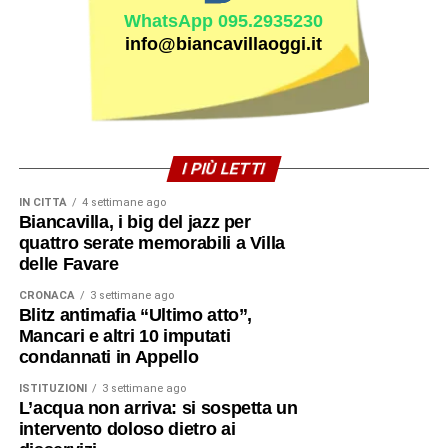
WhatsApp 095.2935230
info@biancavillaoggi.it
I PIÙ LETTI
IN CITTÀ
4 settimane ago
Biancavilla, i big del jazz per
quattro serate memorabili a Villa
delle Favare
CRONACA
3 settimane ago
Blitz antimafia “Ultimo atto”,
Mancari e altri 10 imputati
condannati in Appello
ISTITUZIONI
3 settimane ago
L’acqua non arriva: si sospetta un
intervento doloso dietro ai