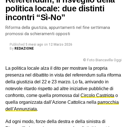
questo referendum hanno scelto i biancavillesi,
politica locale: due distinti
respingendo la riforma Meloni-Nordio, nonostante la
incontri “Sì-No”
latitanza dei partiti locali.
Riforma della giustizia, appuntamenti nel fine settimana
© RIPRODUZIONE RISERVATA
promossi da schieramenti opposti
Published
5 mesi ago
on
12 Marzo 2026
By
REDAZIONE
© Foto Biancavilla Oggi
La politica locale alza il dito per mostrare la propria
presenza nel dibattito in vista del referendum sulla riforma
della giustizia del 22 e 23 marzo. Lo fa, arrivando in
notevole ritardo rispetto ad altre iniziative pubbliche di
confronto, come quella promossa dal
Circolo Castriota
o
quella organizzata dall’Azione Cattolica nella
parrocchia
dell’Annunziata
.
Ad ogni modo, forze della destra e della sinistra di