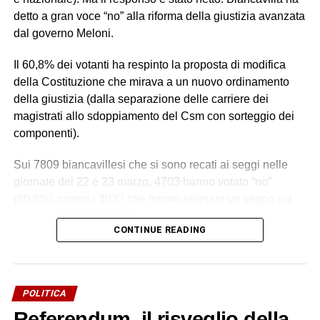
detto a gran voce “no” alla riforma della giustizia avanzata
dal governo Meloni.
Il 60,8% dei votanti ha respinto la proposta di modifica
della Costituzione che mirava a un nuovo ordinamento
della giustizia (dalla separazione delle carriere dei
magistrati allo sdoppiamento del Csm con sorteggio dei
componenti).
Sui 7809 biancavillesi che si sono recati ai seggi nelle
giornate del 22 e 23 marzo, 4703 hanno votato “no”
(60,8%), contro i 3032 che hanno segnato un segno sul
riquadro del “sì” (39,2%).
CONTINUE READING
Un esito da attribuire alla libera volontà popolare e a
quanti si sono recati alle urne. Un esito su cui la politica
locale non ha inciso per nulla, visto il totale disimpegno, a
POLITICA
parte due appuntamenti di aree contrapposte (
uno a Villa
Referendum, il risveglio della
delle Favare, l’altro in una saletta di un bar
). Insomma, su