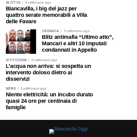
IN CITTÀ
4 settimane ago
Biancavilla, i big del jazz per
quattro serate memorabili a Villa
delle Favare
CRONACA
3 settimane ago
Blitz antimafia “Ultimo atto”,
Mancari e altri 10 imputati
condannati in Appello
ISTITUZIONI
3 settimane ago
L’acqua non arriva: si sospetta un
intervento doloso dietro ai
disservizi
NEWS
3 settimane ago
Niente elettricità: un incubo durato
quasi 24 ore per centinaia di
famiglie