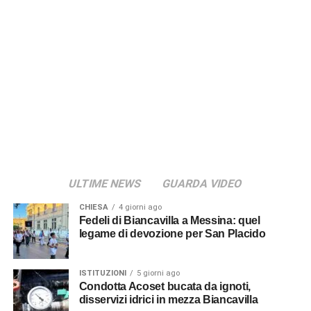
I sostenitori del “No”
Il giorno successivo, domenica 15 marzo alle ore 10, è
invece l’incontro dal titolo “Le ragioni del No – Verso il
referendum costituzionale”. L’appuntamento si svolgerà
nella saletta del bar “L’Artigiana”. Interverranno Giuseppe
Glorioso, segretario generale Flai Cgil di Catania ed ex
sindaco di Biancavilla, l’avv. Andrea Ingiulla e l’avv.o
Giuseppe Berretta. Le conclusioni saranno affidate ad
Alfio Mannino, segretario generale della Cgil Sicilia. A
ULTIME NEWS
GUARDA VIDEO
moderare il confronto sarà Nino Benina.
CHIESA
4 giorni ago
© RIPRODUZIONE RISERVATA
Fedeli di Biancavilla a Messina: quel
legame di devozione per San Placido
ISTITUZIONI
5 giorni ago
Condotta Acoset bucata da ignoti,
disservizi idrici in mezza Biancavilla