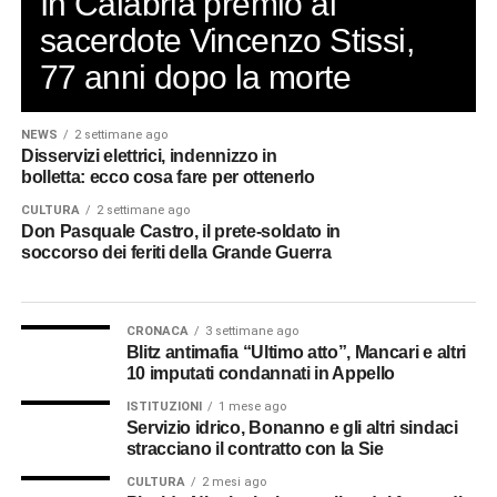
In Calabria premio al
sacerdote Vincenzo Stissi,
77 anni dopo la morte
NEWS
2 settimane ago
Disservizi elettrici, indennizzo in
bolletta: ecco cosa fare per ottenerlo
CULTURA
2 settimane ago
Don Pasquale Castro, il prete-soldato in
soccorso dei feriti della Grande Guerra
CRONACA
3 settimane ago
Blitz antimafia “Ultimo atto”, Mancari e altri
10 imputati condannati in Appello
ISTITUZIONI
1 mese ago
Servizio idrico, Bonanno e gli altri sindaci
stracciano il contratto con la Sie
CULTURA
2 mesi ago