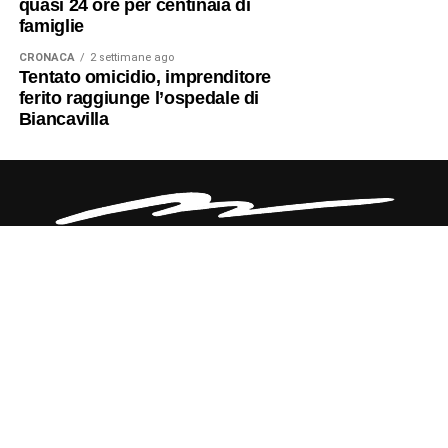
quasi 24 ore per centinaia di
famiglie
CRONACA
2 settimane ago
Tentato omicidio, imprenditore
ferito raggiunge l’ospedale di
Biancavilla
CHI SIAMO
CONTATTI
NERO SU BIANCO EDIZIONI
DICHIARAZIONE SULLA PRIVACY (UE)
COOKIE POLICY (UE)
DISCONOSCIMENTO