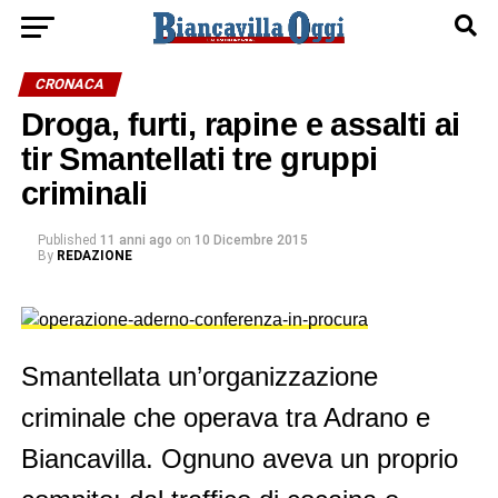
CRONACA
Droga, furti, rapine e assalti ai
tir Smantellati tre gruppi
criminali
Published
11 anni ago
on
10 Dicembre 2015
By
REDAZIONE
Smantellata un’organizzazione
criminale che operava tra Adrano e
Biancavilla. Ognuno aveva un proprio