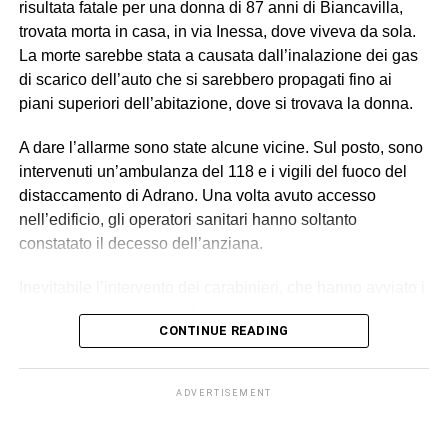
risultata fatale per una donna di 87 anni di Biancavilla,
ordini e svolgevano funzioni di controllo sul campo,
trovata morta in casa, in via Inessa, dove viveva da sola.
vigilando sull’attività dei lavoratori, imponendo ritmi e
La morte sarebbe stata a causata dall’inalazione dei gas
carichi sproporzionati con “modalità intimidatorie”. Erano
di scarico dell’auto che si sarebbero propagati fino ai
loro a gestire anche l’alloggio fatiscente (privo di luce e
piani superiori dell’abitazione, dove si trovava la donna.
acqua) imposto ai lavoratori, trattenendone le somme
relative all’affitto dal salario e minacciando gli stessi di
A dare l’allarme sono state alcune vicine. Sul posto, sono
allontanarli se non avessero accettato tali condizioni,
intervenuti un’ambulanza del 118 e i vigili del fuoco del
contribuendo così a mantenere le condizioni di
distaccamento di Adrano. Una volta avuto accesso
sfruttamento e dipendenza economica e abitativa.
nell’edificio, gli operatori sanitari hanno soltanto
constatato il decesso dell’anziana.
© RIPRODUZIONE RISERVATA
Inevitabile l’intervento dei carabinieri, che hanno avviato i
necessari accertamenti. La ricostruzione dei fatti, al
CONTINUE READING
momento, suggerisce l’ipotesi della disgrazia: il motore
dell’auto dimenticato acceso, le esalazioni dei fumi dalla
marmitta, la diffusione dei gas in tutta la casa e
ADVERTISEMENT
l’intossicazione mortale per la donna. La salma è a
disposizione ora dell’autorità giudiziaria, in attesa di