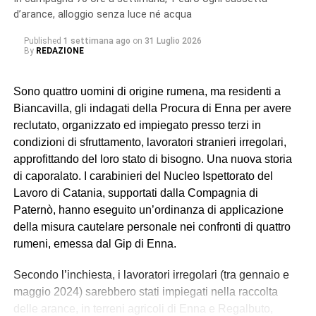
d’arance, alloggio senza luce né acqua
Published
1 settimana ago
on
31 Luglio 2026
By
REDAZIONE
Sono quattro uomini di origine rumena, ma residenti a
Biancavilla, gli indagati della Procura di Enna per avere
reclutato, organizzato ed impiegato presso terzi in
condizioni di sfruttamento, lavoratori stranieri irregolari,
approfittando del loro stato di bisogno. Una nuova storia
di caporalato. I carabinieri del Nucleo Ispettorato del
Lavoro di Catania, supportati dalla Compagnia di
Paternò, hanno eseguito un’ordinanza di applicazione
della misura cautelare personale nei confronti di quattro
rumeni, emessa dal Gip di Enna.
Secondo l’inchiesta, i lavoratori irregolari (tra gennaio e
maggio 2024) sarebbero stati impiegati nella raccolta
delle arance, in terreni agricoli di Enna e Regalbuto,