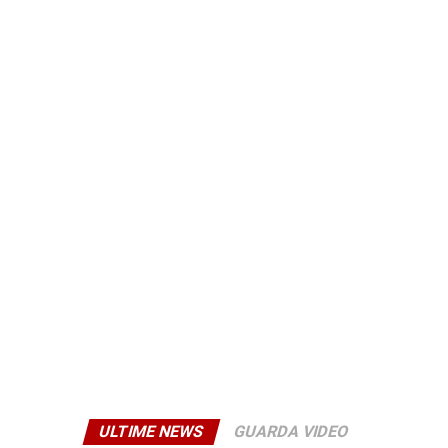
eventuali ed ulteriori accertamenti medico-legali.
© RIPRODUZIONE RISERVATA
ULTIME NEWS
GUARDA VIDEO