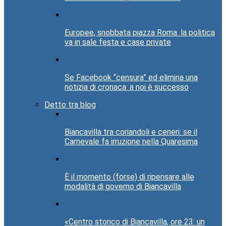
Europee, snobbata piazza Roma: la politica
va in sale festa e case private
Se Facebook “censura” ed elimina una
notizia di cronaca: a noi è successo
Detto tra blog
Biancavilla tra coriandoli e ceneri: se il
Carnevale fa irruzione nella Quaresima
È il momento (forse) di ripensare alle
modalità di governo di Biancavilla
«Centro storico di Biancavilla, ore 23: un