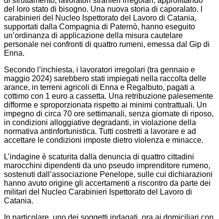
di sfruttamento, lavoratori stranieri irregolari, approfittando
del loro stato di bisogno. Una nuova storia di caporalato. I
carabinieri del Nucleo Ispettorato del Lavoro di Catania,
supportati dalla Compagnia di Paternò, hanno eseguito
un’ordinanza di applicazione della misura cautelare
personale nei confronti di quattro rumeni, emessa dal Gip di
Enna.
Secondo l’inchiesta, i lavoratori irregolari (tra gennaio e
maggio 2024) sarebbero stati impiegati nella raccolta delle
arance, in terreni agricoli di Enna e Regalbuto, pagati a
cottimo con 1 euro a cassetta. Una retribuzione palesemente
difforme e sproporzionata rispetto ai minimi contrattuali. Un
impegno di circa 70 ore settimanali, senza giornate di riposo,
in condizioni alloggiative degradanti, in violazione della
normativa antinfortunistica. Tutti costretti a lavorare e ad
accettare le condizioni imposte dietro violenza e minacce.
L’indagine è scaturita dalla denuncia di quattro cittadini
marocchini dipendenti da uno pseudo imprenditore rumeno,
sostenuti dall’associazione Penelope, sulle cui dichiarazioni
hanno avuto origine gli accertamenti a riscontro da parte dei
militari del Nucleo Carabinieri Ispettorato del Lavoro di
Catania.
In particolare, uno dei soggetti indagati, ora ai domiciliari con