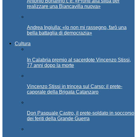
Antonio Bonanno c’è: «Pronti alla sfida per
realizzare una Biancavilla nuova»
Andrea Ingiulla: «Io non mi rassegno, farò una
bella battaglia di democrazia»
Cultura
In Calabria premio al sacerdote Vincenzo Stissi,
77 anni dopo la morte
Vincenzo Stissi in trincea sul Carso: il prete-
caporale della Brigata Catanzaro
Don Pasquale Castro, il prete-soldato in soccorso
dei feriti della Grande Guerra