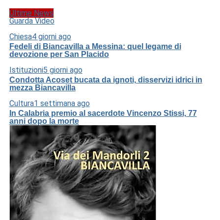
Ultime News
Guarda Video
Chiesa
4 giorni ago
Fedeli di Biancavilla a Messina: quel legame di
devozione per San Placido
Istituzioni
5 giorni ago
Condotta Acoset bucata da ignoti, disservizi idrici in
mezza Biancavilla
Cultura
1 settimana ago
In Calabria premio al sacerdote Vincenzo Stissi, 77
anni dopo la morte