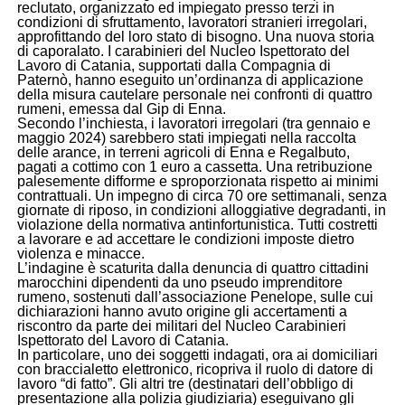
reclutato, organizzato ed impiegato presso terzi in
condizioni di sfruttamento, lavoratori stranieri irregolari,
approfittando del loro stato di bisogno. Una nuova storia
di caporalato. I carabinieri del Nucleo Ispettorato del
Lavoro di Catania, supportati dalla Compagnia di
Paternò, hanno eseguito un’ordinanza di applicazione
della misura cautelare personale nei confronti di quattro
rumeni, emessa dal Gip di Enna.
Secondo l’inchiesta, i lavoratori irregolari (tra gennaio e
maggio 2024) sarebbero stati impiegati nella raccolta
delle arance, in terreni agricoli di Enna e Regalbuto,
pagati a cottimo con 1 euro a cassetta. Una retribuzione
palesemente difforme e sproporzionata rispetto ai minimi
contrattuali. Un impegno di circa 70 ore settimanali, senza
giornate di riposo, in condizioni alloggiative degradanti, in
violazione della normativa antinfortunistica. Tutti costretti
a lavorare e ad accettare le condizioni imposte dietro
violenza e minacce.
L’indagine è scaturita dalla denuncia di quattro cittadini
marocchini dipendenti da uno pseudo imprenditore
rumeno, sostenuti dall’associazione Penelope, sulle cui
dichiarazioni hanno avuto origine gli accertamenti a
riscontro da parte dei militari del Nucleo Carabinieri
Ispettorato del Lavoro di Catania.
In particolare, uno dei soggetti indagati, ora ai domiciliari
con braccialetto elettronico, ricopriva il ruolo di datore di
lavoro “di fatto”. Gli altri tre (destinatari dell’obbligo di
presentazione alla polizia giudiziaria) eseguivano gli