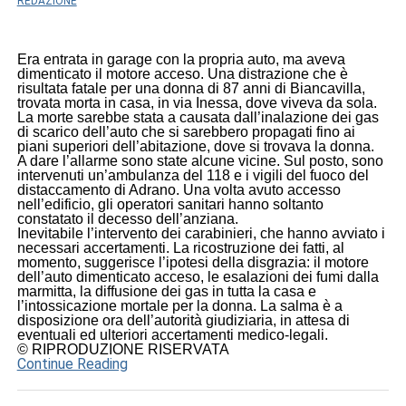
REDAZIONE
Era entrata in garage con la propria auto, ma aveva
dimenticato il motore acceso. Una distrazione che è
risultata fatale per una donna di 87 anni di Biancavilla,
trovata morta in casa, in via Inessa, dove viveva da sola.
La morte sarebbe stata a causata dall’inalazione dei gas
di scarico dell’auto che si sarebbero propagati fino ai
piani superiori dell’abitazione, dove si trovava la donna.
A dare l’allarme sono state alcune vicine. Sul posto, sono
intervenuti un’ambulanza del 118 e i vigili del fuoco del
distaccamento di Adrano. Una volta avuto accesso
nell’edificio, gli operatori sanitari hanno soltanto
constatato il decesso dell’anziana.
Inevitabile l’intervento dei carabinieri, che hanno avviato i
necessari accertamenti. La ricostruzione dei fatti, al
momento, suggerisce l’ipotesi della disgrazia: il motore
dell’auto dimenticato acceso, le esalazioni dei fumi dalla
marmitta, la diffusione dei gas in tutta la casa e
l’intossicazione mortale per la donna. La salma è a
disposizione ora dell’autorità giudiziaria, in attesa di
eventuali ed ulteriori accertamenti medico-legali.
© RIPRODUZIONE RISERVATA
Continue Reading