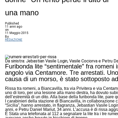
una mano
Published
11 anni ago
on
11 Maggio 2015
By
REDAZIONE
Da sinistra: Jebastian Vasile Login, Vasile Cociorva e Petru Da
Furibonda lite “sentimentale” fra romeni in
angolo via Centamore. Tre arrestati. Uno 
causa di un morso, è stato sottoposto a
Rissa tra romeni, a Biancavilla, tra via Privitera e via Centam
uno di loro, per una lesione alla mano destra, ha dovuto sub
dell’estremità di un dito. Alla base della furibonda lite, pare 
I carabinieri della stazione di Biancavilla, in collaborazione c
“Sicilia”, hanno arrestato, in flagranza, Jebastian Vasile Logi
anni, e Petru Daniel Mariut, 34 anni. L’accusa è di rissa aggr
È Stata una telefonata al 112 a segnalare la lite tra i tre rume
avevano anche bevuto in bicchiere di troppo.