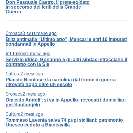
Don Pasquale Castro, il prete-soldato
in soccorso dei feriti della Grande
Guerra
Cronaca
3 settimane ago
Blitz antimafia “Ultimo atto”, Mancari e altri 10 imputati
condannati in Appello
Istituzioni
1 mese ago
Servizio idrico, Bonanno e gli altri sindaci stracciano il
contratto con la Sie
Cultura
2 mesi ago
Placido Nicolosi e la cartolina dal fronte di guerra
ritrovata dopo oltre un secolo
Cronaca
2 mesi ago
Omicido Andolfi, si va in Appello: revocati i domiciliari
per Santangelo
Cultura
2 mesi ago
Tommaso Lavenia salva 74 pupi siciliani: patrimonio
Unesco ceduto a Biancavilla