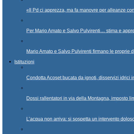
«Il Pd ci apprezza, ma fa manovre per alleanze con
Per Mario Amato e Salvo Pulvirenti… stima e appr
Mario Amato e Salvo Pulvirenti firmano le proprie d
Istituzioni
Condotta Acoset bucata da ignoti, disservizi idrici 
Dossi rallentatori in via della Montagna, imposto li
L’acqua non arriva: si sospetta un intervento doloso 