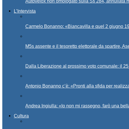
Autovelox non omologato sulla Ss 284, annullata m
L’Intervista
Carmelo Bonanno: «Biancavilla e quel 2 giugno 194
M5s assente e il tesoretto elettorale da spartire, 
Dalla Liberazione al prossimo voto comunale: il 25 
Antonio Bonanno c’è: «Pronti alla sfida per realiz
Andrea Ingiulla: «Io non mi rassegno, farò una bell
Cultura