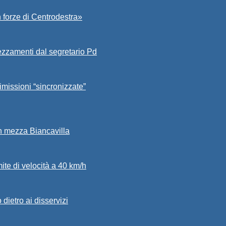
 forze di Centrodestra»
ezzamenti dal segretario Pd
imissioni “sincronizzate”
in mezza Biancavilla
mite di velocità a 40 km/h
dietro ai disservizi