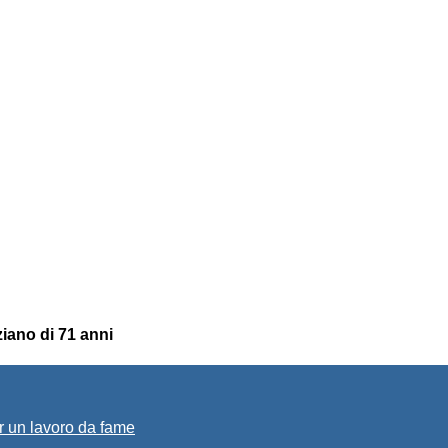
ziano di 71 anni
r un lavoro da fame