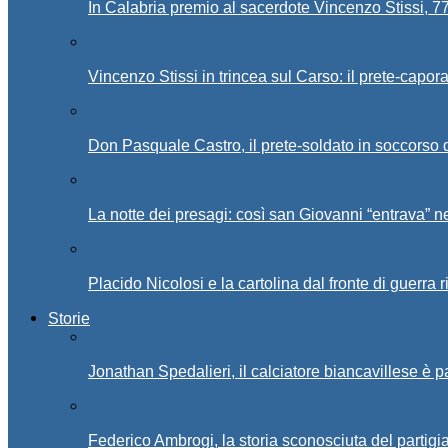
In Calabria premio al sacerdote Vincenzo Stissi, 7
Vincenzo Stissi in trincea sul Carso: il prete-capor
Don Pasquale Castro, il prete-soldato in soccorso d
La notte dei presagi: così san Giovanni “entrava” ne
Placido Nicolosi e la cartolina dal fronte di guerra 
Storie
Jonathan Spedalieri, il calciatore biancavillese è 
Federico Ambrogi, la storia sconosciuta del partigi