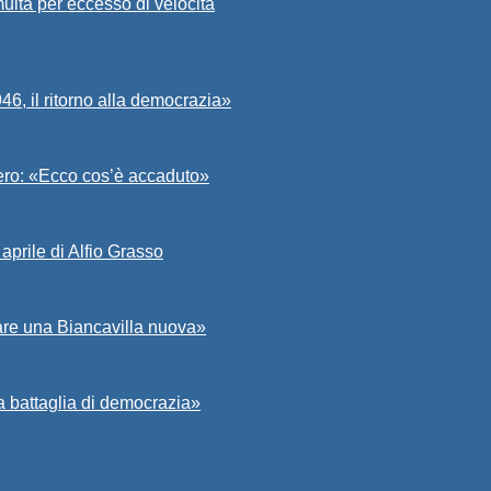
ulta per eccesso di velocità
6, il ritorno alla democrazia»
Asero: «Ecco cos’è accaduto»
aprile di Alfio Grasso
zare una Biancavilla nuova»
a battaglia di democrazia»