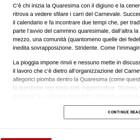
C’è chi inizia la Quaresima con il digiuno e la cener
ritrova a vedere sfilare i carri del Carnevale. Succe
il calendario e fa incontrare due tempi che, per tra
parte l’avvio del cammino quaresimale, dall’altra la fes
mezzo, una comunità (quantomeno quelle dei fedeli)
inedita sovrapposizione. Stridente. Come l’immagi
La pioggia impone rinvii e nessuno mette in discuss
il lavoro che c’è dietro all’organizzazione del Carne
allegorici piomba dentro la Quaresima (come quest’a
la questione non resta solo organizzativa. Diventa 
qualsiasi: è un tempo delimitato, collocato prima di
significato. Se quella soglia si attenua, la festa ris
CONTINUE REA
trasformarsi in un evento come tanti, spostabile a
concerto.
Una stonatura che pesa in modo particolare a Bian