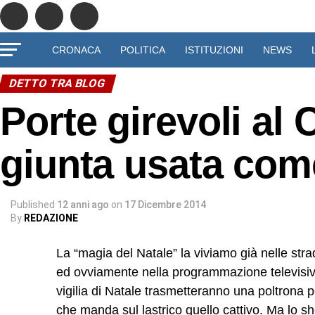
CRONACA
POLITICA
ISTITUZIONI
NEWS
DETTO TRA BLOG
Porte girevoli al
giunta usata com
Published
12 anni ago
on
17 Dicembre 2014
By
REDAZIONE
La “magia del Natale” la viviamo già nelle stra
ed ovviamente nella programmazione televisiv
vigilia di Natale trasmetteranno una poltrona p
che manda sul lastrico quello cattivo. Ma lo show