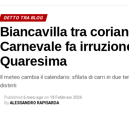
DETTO TRA BLOG
Biancavilla tra coriand
Carnevale fa irruzion
Quaresima
Il meteo cambia il calendario: sfilata di carri in due 
distinti
Published
6 mesi ago
on
18 Febbraio 2026
By
ALESSANDRO RAPISARDA