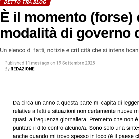
DETTO TRA BLOG
che conduce a uno dei momenti identitari più forti de
È il momento (forse) 
appuntamento che non è soltanto una ricorrenza rel
partecipazione popolare. Non è un caso che negli ult
modalità di governo d
delle confraternite e all’avvicinamento di molti giov
la giornata, la sera dei “Misteri”: un tempo che cam
ridefinisce il volto. Un patrimonio riconosciuto anche
Un elenco di fatti, notizie e criticità che si intensific
che spirituale.
Published
11 mesi ago
on
19 Settembre 2025
By
REDAZIONE
Su questo sfondo, lo slittamento del Carnevale de
che va oltre il singolo evento. Il rischio è che la fest
Carnevale non prepara a niente, se non introduce a
semplice intrattenimento, fine a se stesso. E quan
Da circa un anno a questa parte mi capita di legger
Quaresima rischia di ridursi a una data sul calenda
relative a fatti e situazioni non certamente nuove 
riconoscibili.
quasi, a frequenza giornaliera. Premetto che non è 
È vero: situazioni simili si registrano anche in altri 
puntare il dito contro alcuno/a. Sono solo una sint
a Termini Imerese. In quei contesti, il Carnevale ra
anche quando mi trovo spesso in loco (è il paese che