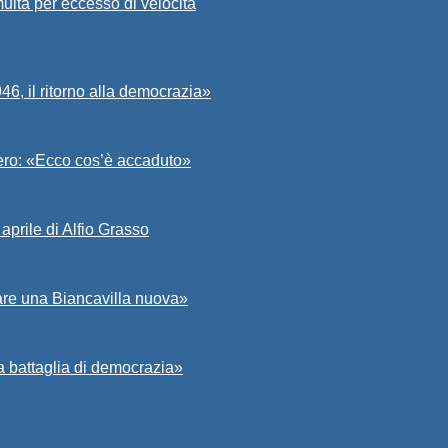
ulta per eccesso di velocità
6, il ritorno alla democrazia»
Asero: «Ecco cos’è accaduto»
aprile di Alfio Grasso
zare una Biancavilla nuova»
a battaglia di democrazia»