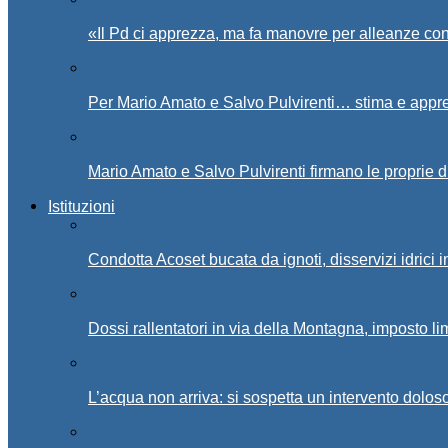
«Il Pd ci apprezza, ma fa manovre per alleanze con
Per Mario Amato e Salvo Pulvirenti… stima e appr
Mario Amato e Salvo Pulvirenti firmano le proprie d
Istituzioni
Condotta Acoset bucata da ignoti, disservizi idrici 
Dossi rallentatori in via della Montagna, imposto li
L’acqua non arriva: si sospetta un intervento doloso 