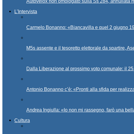
Autovelox non omologato sulla Ss 284, annullata m
L’Intervista
Carmelo Bonanno: «Biancavilla e quel 2 giugno 194
M5s assente e il tesoretto elettorale da spartire, 
Dalla Liberazione al prossimo voto comunale: il 25 
Antonio Bonanno c’è: «Pronti alla sfida per realiz
Andrea Ingiulla: «Io non mi rassegno, farò una bell
Cultura