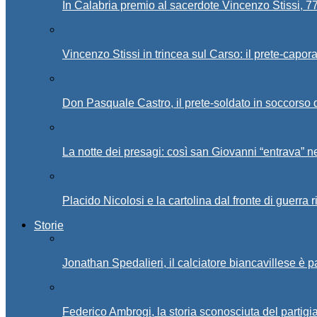
In Calabria premio al sacerdote Vincenzo Stissi, 7
Vincenzo Stissi in trincea sul Carso: il prete-capor
Don Pasquale Castro, il prete-soldato in soccorso d
La notte dei presagi: così san Giovanni “entrava” ne
Placido Nicolosi e la cartolina dal fronte di guerra 
Storie
Jonathan Spedalieri, il calciatore biancavillese è 
Federico Ambrogi, la storia sconosciuta del partigi