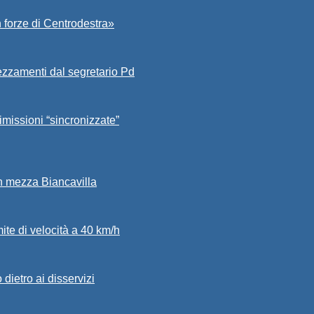
 forze di Centrodestra»
ezzamenti dal segretario Pd
imissioni “sincronizzate”
in mezza Biancavilla
mite di velocità a 40 km/h
dietro ai disservizi