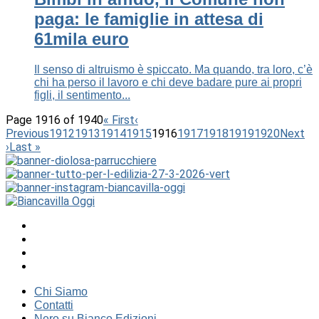
paga: le famiglie in attesa di
61mila euro
Il senso di altruismo è spiccato. Ma quando, tra loro, c’è
chi ha perso il lavoro e chi deve badare pure ai propri
figli, il sentimento...
Page 1916 of 1940
« First
‹
Previous
1912
1913
1914
1915
1916
1917
1918
1919
1920
Next
›
Last »
Chi Siamo
Contatti
Nero su Bianco Edizioni