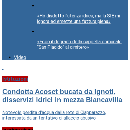
«Ho disdetto l’utenza idrica, ma la SIE mi
ignora ed emette una fattura piena»
«Ecco il degrado della cappella comunale
“San Placido” al cimitero»
Video
Istituzioni
Condotta Acoset bucata da ignoti,
disservizi idrici in mezza Biancavilla
Notevole perdita d'acqua dalla rete di Ciapparazzo,
interessata da un tentativo di allaccio abusivo
In primo piano