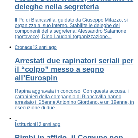
deleghe nella segreteria
Il Pd di Biancavilla, guidato da Giuseppe Milazzo, si
organizza al suo interno. Stabilite le deleghe dei
componenti della segreteria: Alessandro Salamone
(portavoce), Dino Laudani (organizzazione...
Cronaca
12 anni ago
Arrestati due rapinatori seriali per
il “colpo” messo a segno
all’Eurospin
Rapina aggravata in concorso. Con questa accusa, i
carabinieri della compagnia di Biancavilla hanno
arrestato il 25enne Antonino Giordano, e un 19enne, in
esecuzione di due...
Istituzioni
12 anni ago
Bimbi in affido, il Comune non