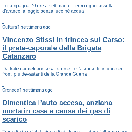
In campagna 70 ore a settimana, 1 euro ogni cassetta
d'arance, alloggio senza luce né acqua
Cultura
1 settimana ago
Vincenzo Stissi in trincea sul Carso:
il prete-caporale della Brigata
Catanzaro
Da frate carmelitano a sacerdote in Calabria: fu in uno dei
fronti più devastanti della Grande Guerra
Cronaca
1 settimana ago
Dimentica l’auto accesa, anziana
morta in casa a causa dei gas di
scarico
Tragedia in un'abitazione di via Inessa, a dare l'allarme sono