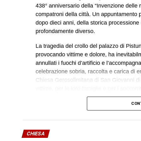
438° anniversario della “Invenzione delle r
compatroni della città. Un appuntamento pa
dopo dieci anni, della storica processione 
profondamente diverso.
La tragedia del crollo del palazzo di Pistu
provocando vittime e dolore, ha inevitabilm
annullati i fuochi d’artificio e l’accompa
celebrazione sobria, raccolta e carica di 
Chiesa Gerosolimitana di San Giovanni di 
vittime, per le loro famiglie e per i socco
al disastro.
CON
Il corteo ha quindi raggiunto la Basilica
nunzio apostolico in Serbia, ha presieduto
dei fedeli, delle delegazioni, dei circoli e 
CHIESA
Sicilia. Tra queste, anche quella di Bianca