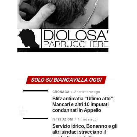
SOLO SU BIANCAVILLA OGGI
CRONACA
2 settimane ago
NEWS
CULTURA
Disservizi
Don
Blitz antimafia “Ultimo atto”,
1
2
settimana
settimane
Mancari e altri 10 imputati
CULTURA
In
elettrici,
Pasquale
ago
ago
La
5
condannati in Appello
giorni
indennizzo
Castro,
comunità
ago
Calabria
in
il
ISTITUZIONI
1 mese ago
di
Servizio idrico, Bonanno e gli
bolletta:
prete-
Gallico
altri sindaci stracciano il
premio
ecco
soldato
rende