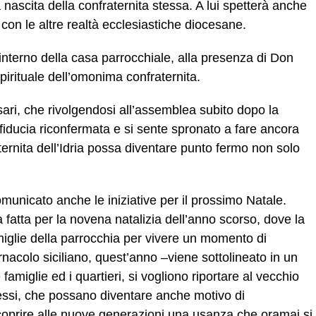
a nascita della confraternita stessa. A lui spetterà anche
 con le altre realtà ecclesiastiche diocesane.
l’interno della casa parrocchiale, alla presenza di Don
pirituale dell’omonima confraternita.
sari, che rivolgendosi all’assemblea subito dopo la
a fiducia riconfermata e si sente spronato a fare ancora
aternita dell’Idria possa diventare punto fermo non solo
unicato anche le iniziative per il prossimo Natale.
a fatta per la novena natalizia dell’anno scorso, dove la
amiglie della parrocchia per vivere un momento di
ernacolo siciliano, quest’anno –viene sottolineato in un
miglie ed i quartieri, si vogliono riportare al vecchio
essi, che possano diventare anche motivo di
scoprire alle nuove generazioni una usanza che oramai si