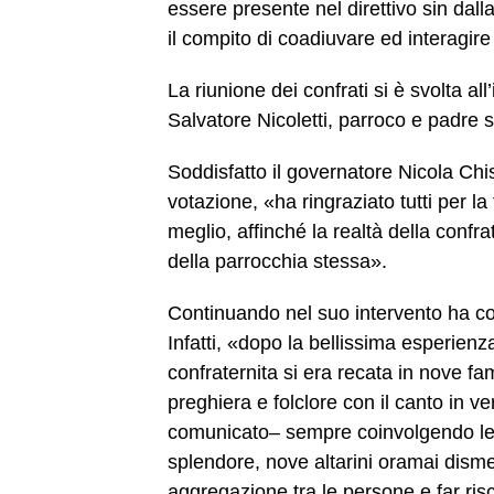
essere presente nel direttivo sin dall
il compito di coadiuvare ed interagire
La riunione dei confrati si è svolta al
Salvatore Nicoletti, parroco e padre s
Soddisfatto il governatore Nicola Chi
votazione, «ha ringraziato tutti per l
meglio, affinché la realtà della confr
della parrocchia stessa».
Continuando nel suo intervento ha com
Infatti, «dopo la bellissima esperienz
confraternita si era recata in nove f
preghiera e folclore con il canto in v
comunicato– sempre coinvolgendo le fa
splendore, nove altarini oramai dism
aggregazione tra le persone e far ri