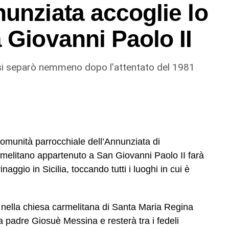
unziata accoglie lo
ntico che affonda le proprie radici nella storia e
 Giovanni Paolo II
e e leggenda
 si separò nemmeno dopo l’attentato del 1981
 infatti, il carro che trasportava le reliquie di
si a Biancavilla. La sua destinazione era Adrano.
ia di Licodia, il viaggio sembrava destinato a
e porte del piccolo borgo etneo, il mulo che
e.
comunità parrocchiale dell’Annunziata di
re. Per alcuni fu soltanto un episodio curioso. Per i
armelitano appartenuto a San Giovanni Paolo II farà
tò un segno della volontà del santo. Da allora quel
aggio in Sicilia, toccando tutti i luoghi in cui è
azzitu”, dando origine a un legame che ancora oggi
à.
 nella chiesa carmelitana di Santa Maria Regina
logo Giuseppe Pitrè, sopravvive nella memoria
a padre Giosuè Messina e resterà tra i fedeli