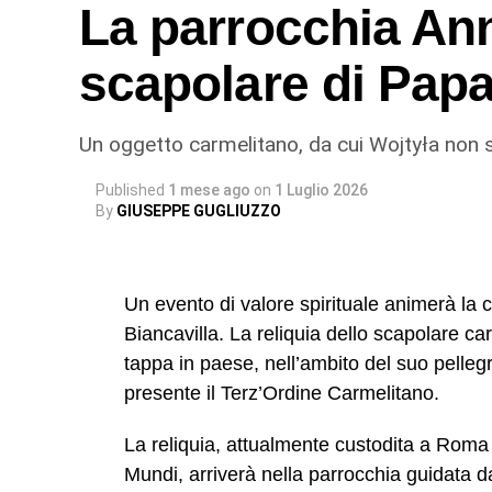
La parrocchia Ann
gesto di devozione, ma rinnova un legame a
nella tradizione popolare.
scapolare di Papa
San Placido tra devozion
Un oggetto carmelitano, da cui Wojtyła non
Secondo una leggenda tramandata nei secoli,
san Placido non avrebbe mai dovuto fermar
Published
1 mese ago
on
1 Luglio 2026
Dopo avere lasciato l’abbazia di Santa Mar
By
GIUSEPPE GUGLIUZZO
proseguire senza soste, quando, giunto all
trainava il carro si arrestò improvvisament
Un evento di valore spirituale animerà la 
Gli uomini tentarono invano di farlo riparti
Biancavilla. La reliquia dello scapolare c
biancavillesi, invece, quel fatto rappresen
tappa in paese, nell’ambito del suo pellegrin
luogo venne chiamato “a Pidata di san Pr
presente il Terz’Ordine Carmelitano.
continua a essere custodito dalla comunit
La reliquia, attualmente custodita a Roma
La leggenda, raccolta anche dall’antropo
Mundi, arriverà nella parrocchia guidata d