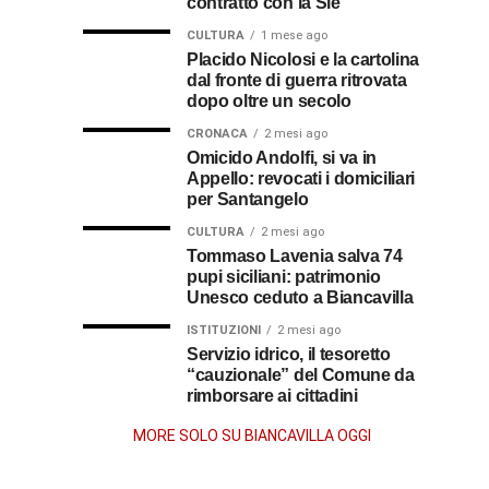
contratto con la Sie
omaggio
cosa
in
al
CULTURA
1 mese ago
al
fare
soccorso
Placido Nicolosi e la cartolina
prete
per
dei
dal fronte di guerra ritrovata
sacerdote
biancavillese,
ottenerlo
feriti
dopo oltre un secolo
ricordato
della
Vincenzo
per
CRONACA
2 mesi ago
Grande
Omicido Andolfi, si va in
il
Guerra
Appello: revocati i domiciliari
Stissi,
suo
per Santangelo
impegno
77
di
CULTURA
2 mesi ago
parroco
Tommaso Lavenia salva 74
pupi siciliani: patrimonio
anni
Unesco ceduto a Biancavilla
dopo
ISTITUZIONI
2 mesi ago
Servizio idrico, il tesoretto
“cauzionale” del Comune da
la
rimborsare ai cittadini
morte
MORE SOLO SU BIANCAVILLA OGGI