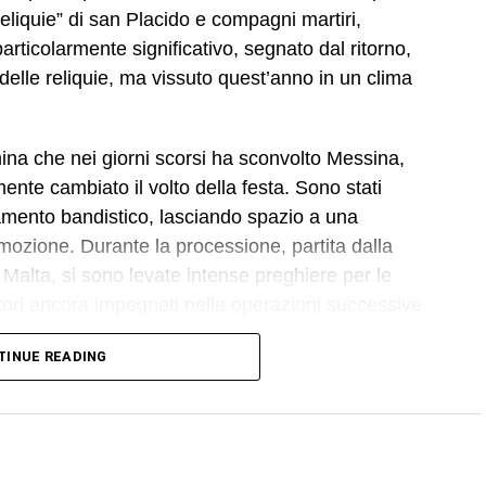
eliquie” di san Placido e compagni martiri,
rticolarmente significativo, segnato dal ritorno,
delle reliquie, ma vissuto quest’anno in un clima
nina che nei giorni scorsi ha sconvolto Messina,
ente cambiato il volto della festa. Sono stati
gnamento bandistico, lasciando spazio a una
emozione. Durante la processione, partita dalla
Malta, si sono levate intense preghiere per le
rritori ancora impegnati nelle operazioni successive
TINUE READING
 Cattedrale, dove mons. Santo Rocco Gangemi,
 la solenne celebrazione eucaristica alla presenza
delle confraternite provenienti da diverse realtà della
villa, la cui presenza non rappresenta soltanto un