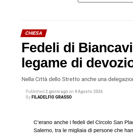
CHIESA
Fedeli di Biancavi
legame di devozi
Nella Città dello Stretto anche una delegazio
Published
2 giorni ago
on
4 Agosto 2026
By
FILADELFIO GRASSO
C’erano anche i fedeli del Circolo San Pl
Salerno, tra le migliaia di persone che ha