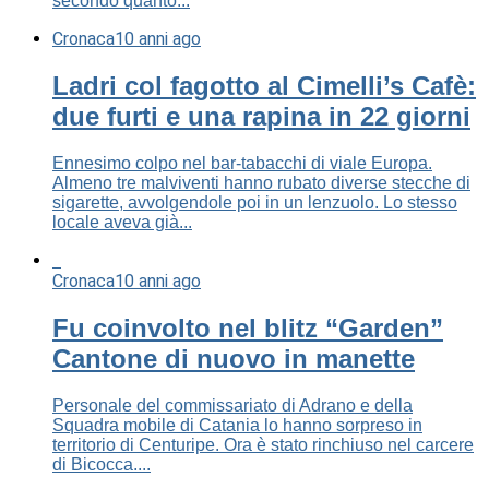
secondo quanto...
Cronaca
10 anni ago
Ladri col fagotto al Cimelli’s Cafè:
due furti e una rapina in 22 giorni
Ennesimo colpo nel bar-tabacchi di viale Europa.
Almeno tre malviventi hanno rubato diverse stecche di
sigarette, avvolgendole poi in un lenzuolo. Lo stesso
locale aveva già...
Cronaca
10 anni ago
Fu coinvolto nel blitz “Garden”
Cantone di nuovo in manette
Personale del commissariato di Adrano e della
Squadra mobile di Catania lo hanno sorpreso in
territorio di Centuripe. Ora è stato rinchiuso nel carcere
di Bicocca....