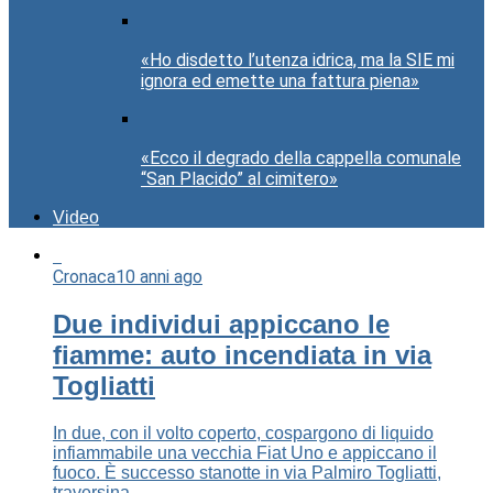
«Ho disdetto l’utenza idrica, ma la SIE mi
ignora ed emette una fattura piena»
«Ecco il degrado della cappella comunale
“San Placido” al cimitero»
Video
Cronaca
10 anni ago
Due individui appiccano le
fiamme: auto incendiata in via
Togliatti
In due, con il volto coperto, cospargono di liquido
infiammabile una vecchia Fiat Uno e appiccano il
fuoco. È successo stanotte in via Palmiro Togliatti,
traversina...