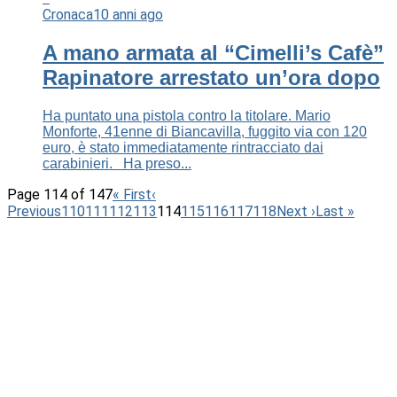
Cronaca
10 anni ago
A mano armata al “Cimelli’s Cafè”
Rapinatore arrestato un’ora dopo
Ha puntato una pistola contro la titolare. Mario
Monforte, 41enne di Biancavilla, fuggito via con 120
euro, è stato immediatamente rintracciato dai
carabinieri. Ha preso...
Page 114 of 147
« First
‹
Previous
110
111
112
113
114
115
116
117
118
Next ›
Last »