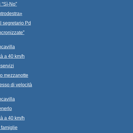
i “Sì-No”
ntrodestra»
l segretario Pd
ncronizzate”
ncavilla
ità a 40 km/h
servizi
opo mezzanotte
sso di velocità
ncavilla
tenerlo
ità a 40 km/h
 famiglie