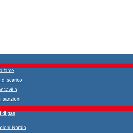
da fame
 di scarico
ancavilla
di sanzioni
i di gas
Meloni-Nordio