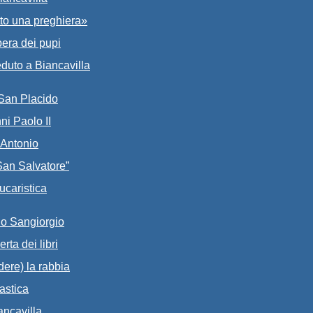
atto una preghiera»
pera dei pupi
duto a Biancavilla
 San Placido
ni Paolo II
’Antonio
San Salvatore”
ucaristica
rdo Sangiorgio
rta dei libri
dere) la rabbia
astica
ancavilla