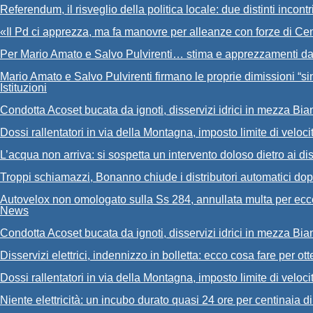
Referendum, il risveglio della politica locale: due distinti incontr
«Il Pd ci apprezza, ma fa manovre per alleanze con forze di Ce
Per Mario Amato e Salvo Pulvirenti… stima e apprezzamenti da
Mario Amato e Salvo Pulvirenti firmano le proprie dimissioni “si
Istituzioni
Condotta Acoset bucata da ignoti, disservizi idrici in mezza Bia
Dossi rallentatori in via della Montagna, imposto limite di veloc
L’acqua non arriva: si sospetta un intervento doloso dietro ai dis
Troppi schiamazzi, Bonanno chiude i distributori automatici d
Autovelox non omologato sulla Ss 284, annullata multa per ecce
News
Condotta Acoset bucata da ignoti, disservizi idrici in mezza Bia
Disservizi elettrici, indennizzo in bolletta: ecco cosa fare per ot
Dossi rallentatori in via della Montagna, imposto limite di veloc
Niente elettricità: un incubo durato quasi 24 ore per centinaia di