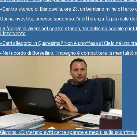
«Centro storico di Biancavilla, ore 23: un bambino mi ha offerto 
Donna investita, omesso soccorso: l’indifferenza fa più male del
La “colpa” di vivere nel centro storico, tra bullismo sociale e isti
L’Intervento
«Carri allegorici in Quaresima? Non è un’offesa al Cielo né una t
«Nel ricordo di Borsellino, l’impegno è combattere la mentalità 
Giardina: «Distefano eviti certe sparate e mediti sulla sconfitta