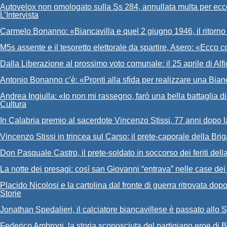
Autovelox non omologato sulla Ss 284, annullata multa per ecce
L’Intervista
Carmelo Bonanno: «Biancavilla e quel 2 giugno 1946, il ritorn
M5s assente e il tesoretto elettorale da spartire, Asero: «Ecco 
Dalla Liberazione al prossimo voto comunale: il 25 aprile di Alf
Antonio Bonanno c’è: «Pronti alla sfida per realizzare una Bia
Andrea Ingiulla: «Io non mi rassegno, farò una bella battaglia 
Cultura
In Calabria premio al sacerdote Vincenzo Stissi, 77 anni dopo 
Vincenzo Stissi in trincea sul Carso: il prete-caporale della Br
Don Pasquale Castro, il prete-soldato in soccorso dei feriti del
La notte dei presagi: così san Giovanni “entrava” nelle case dei
Placido Nicolosi e la cartolina dal fronte di guerra ritrovata dop
Storie
Jonathan Spedalieri, il calciatore biancavillese è passato allo 
Federico Ambrogi, la storia sconosciuta del partigiano eroe di B