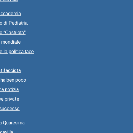
l’Accademia
to di Pediatria
o “Castriota”
a mondiale
 la politica tace
ntifascista
o ha ben poco
ma notizia
se private
è successo
lla Quaresima
cavilla