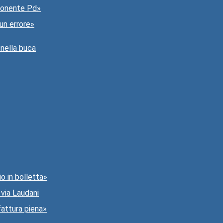
sponente Pd»
un errore»
 nella buca
io in bolletta»
 via Laudani
fattura piena»