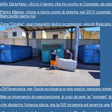
Alfio Distefano: «Ecco il lavoro che ho svolto in Consiglio da e
Pietro Manna: «Sono e resto uomo di sinistra, nel 2013 commisi 
Biancavilla siamo noi
Zona “Cicalisi”, quel basolato lavico sconnesso: veicoli finiscono
«Differenziata, per l’isola ecologica io non esisto: nessuno sgrav
Mai un intervento di manutenzione, è così da anni: le “voragini” di
«Ho disdetto l’utenza idrica, ma la SIE mi ignora ed emette una 