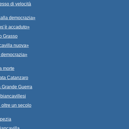
sso di velocità
o alla democrazia»
cos’è accaduto»
io Grasso
ncavilla nuova»
di democrazia»
la morte
igata Catanzaro
la Grande Guerra
 biancavillesi
o oltre un secolo
Spezia
iancavilla