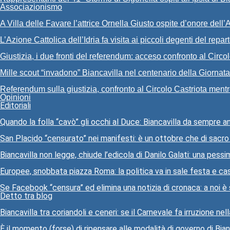
Associazionismo
A Villa delle Favare l’attrice Ornella Giusto ospite d’onore del
L’Azione Cattolica dell’Idria fa visita ai piccoli degenti del repar
Giustizia, i due fronti del referendum: acceso confronto al Circol
Mille scout “invadono” Biancavilla nel centenario della Giornat
Referendum sulla giustizia, confronto al Circolo Castriota mentre
Opinioni
Editoriali
Quando la folla “cavò” gli occhi al Duce: Biancavilla da sempre a
San Placido “censurato” nei manifesti: è un ottobre che di sacr
Biancavilla non legge, chiude l’edicola di Danilo Galati: una pessi
Europee, snobbata piazza Roma: la politica va in sale festa e ca
Se Facebook “censura” ed elimina una notizia di cronaca: a noi 
Detto tra blog
Biancavilla tra coriandoli e ceneri: se il Carnevale fa irruzione ne
È il momento (forse) di ripensare alle modalità di governo di Bian