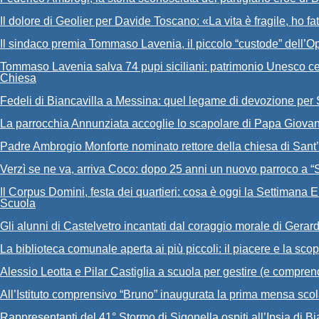
Il dolore di Geolier per Davide Toscano: «La vita è fragile, ho f
Il sindaco premia Tommaso Lavenia, il piccolo “custode” dell’O
Tommaso Lavenia salva 74 pupi siciliani: patrimonio Unesco ce
Chiesa
Fedeli di Biancavilla a Messina: quel legame di devozione per
La parrocchia Annunziata accoglie lo scapolare di Papa Giovan
Padre Ambrogio Monforte nominato rettore della chiesa di Sant
Verzì se ne va, arriva Coco: dopo 25 anni un nuovo parroco a “
Il Corpus Domini, festa dei quartieri: cosa è oggi la Settimana E
Scuola
Gli alunni di Castelvetro incantati dal coraggio morale di Gera
La biblioteca comunale aperta ai più piccoli: il piacere e la scope
Alessio Leotta e Pilar Castiglia a scuola per gestire (e compren
All’Istituto comprensivo “Bruno” inaugurata la prima mensa scol
Rappresentanti del 41° Stormo di Sigonella ospiti all’Ipsia di Bi