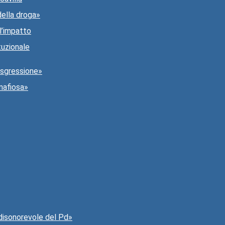
della droga»
l’impatto
tuzionale
rasgressione»
mafiosa»
 disonorevole del Pd»