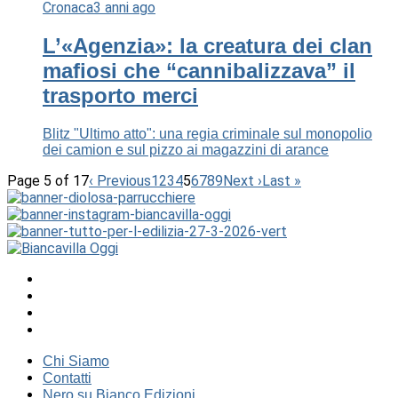
Cronaca
3 anni ago
L’«Agenzia»: la creatura dei clan
mafiosi che “cannibalizzava” il
trasporto merci
Blitz "Ultimo atto": una regia criminale sul monopolio
dei camion e sul pizzo ai magazzini di arance
Page 5 of 17
‹ Previous
1
2
3
4
5
6
7
8
9
Next ›
Last »
Chi Siamo
Contatti
Nero su Bianco Edizioni