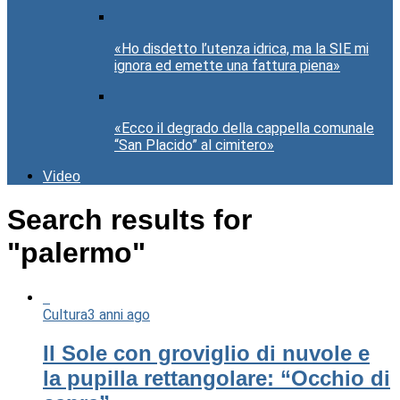
«Ho disdetto l’utenza idrica, ma la SIE mi
ignora ed emette una fattura piena»
«Ecco il degrado della cappella comunale
“San Placido” al cimitero»
Video
Search results for
"palermo"
Cultura
3 anni ago
Il Sole con groviglio di nuvole e
la pupilla rettangolare: “Occhio di