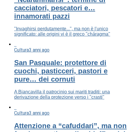
cacciatori, pescatori e…
innamorati pazzi
"Invaghirsi perdutamente...", ma non è l'unico
significato: alle origini vi è il greco "cháragma"
Cultura
3 anni ago
San Pasquale: protettore di
cuochi, pasticceri, pastori e
pure… dei cornuti
A Biancavilla il patrocinio sui mariti traditi: una
derivazione della protezione verso i "crasti"
Cultura
3 anni ago
Attenzione a “cafuddari”, ma non