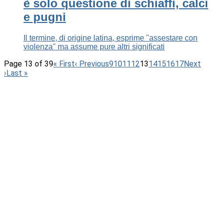
è solo questione di schiaffi, calci
e pugni
Il termine, di origine latina, esprime "assestare con
violenza" ma assume pure altri significati
Page 13 of 39
« First
‹ Previous
9
10
11
12
13
14
15
16
17
Next
›
Last »