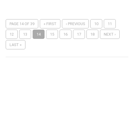
PAGE 14 OF 39
« FIRST
‹ PREVIOUS
10
11
12
13
14
15
16
17
18
NEXT ›
LAST »