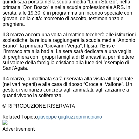
quindi sarà portata nella scuola media “Luigi Sturzo”, nella
primaria “Don Bosco” e nella scuola professionale ARS. In
serata, alle 19.30, è in programma un incontro speciale con i
giovani della città: momento di ascolto, testimonianza e
preghiera.
Il 3 marzo ancora una volta al mattino toccherà alle istituzioni
scolastiche: la reliquia raggiungerà la scuola media “Antonio
Bruno”, la primaria “Giovanni Verga”, l’Ipsia, l’Eris e
l’Immacolata alla badìa. La sera sarà dedicata a una veglia
di preghiera con i gruppi famiglia di Biancavilla, per riflettere
sul valore della famiglia cristiana alla luce dell’esempio di
Sant’Agata.
Il 4 marzo, la mattinata sarà riservata alla visita all’ospedale
(nei vari reparti) e alla casa di riposo “Croce al Vallone”. Un
gesto di vicinanza concreta agli ammalati, agli anziani e a
quanti vivono la sofferenza.
© RIPRODUZIONE RISERVATA
Related Topics:
giuseppe gugliuzzo
primopiano
Advertisement