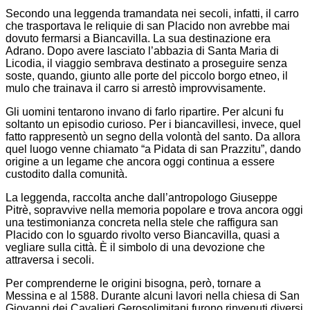
Secondo una leggenda tramandata nei secoli, infatti, il carro
che trasportava le reliquie di san Placido non avrebbe mai
dovuto fermarsi a Biancavilla. La sua destinazione era
Adrano. Dopo avere lasciato l’abbazia di Santa Maria di
Licodia, il viaggio sembrava destinato a proseguire senza
soste, quando, giunto alle porte del piccolo borgo etneo, il
mulo che trainava il carro si arrestò improvvisamente.
Gli uomini tentarono invano di farlo ripartire. Per alcuni fu
soltanto un episodio curioso. Per i biancavillesi, invece, quel
fatto rappresentò un segno della volontà del santo. Da allora
quel luogo venne chiamato “a Pidata di san Prazzitu”, dando
origine a un legame che ancora oggi continua a essere
custodito dalla comunità.
La leggenda, raccolta anche dall’antropologo Giuseppe
Pitrè, sopravvive nella memoria popolare e trova ancora oggi
una testimonianza concreta nella stele che raffigura san
Placido con lo sguardo rivolto verso Biancavilla, quasi a
vegliare sulla città. È il simbolo di una devozione che
attraversa i secoli.
Per comprenderne le origini bisogna, però, tornare a
Messina e al 1588. Durante alcuni lavori nella chiesa di San
Giovanni dei Cavalieri Gerosolimitani furono rinvenuti diversi