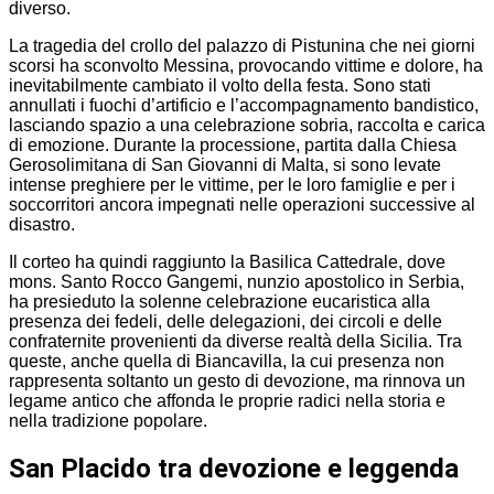
diverso.
La tragedia del crollo del palazzo di Pistunina che nei giorni
scorsi ha sconvolto Messina, provocando vittime e dolore, ha
inevitabilmente cambiato il volto della festa. Sono stati
annullati i fuochi d’artificio e l’accompagnamento bandistico,
lasciando spazio a una celebrazione sobria, raccolta e carica
di emozione. Durante la processione, partita dalla Chiesa
Gerosolimitana di San Giovanni di Malta, si sono levate
intense preghiere per le vittime, per le loro famiglie e per i
soccorritori ancora impegnati nelle operazioni successive al
disastro.
Il corteo ha quindi raggiunto la Basilica Cattedrale, dove
mons. Santo Rocco Gangemi, nunzio apostolico in Serbia,
ha presieduto la solenne celebrazione eucaristica alla
presenza dei fedeli, delle delegazioni, dei circoli e delle
confraternite provenienti da diverse realtà della Sicilia. Tra
queste, anche quella di Biancavilla, la cui presenza non
rappresenta soltanto un gesto di devozione, ma rinnova un
legame antico che affonda le proprie radici nella storia e
nella tradizione popolare.
San Placido tra devozione e leggenda