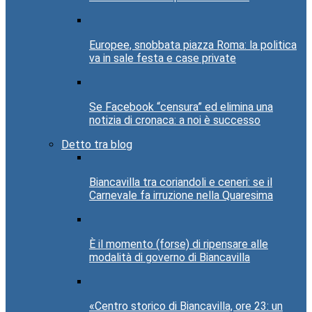
Europee, snobbata piazza Roma: la politica
va in sale festa e case private
Se Facebook “censura” ed elimina una
notizia di cronaca: a noi è successo
Detto tra blog
Biancavilla tra coriandoli e ceneri: se il
Carnevale fa irruzione nella Quaresima
È il momento (forse) di ripensare alle
modalità di governo di Biancavilla
«Centro storico di Biancavilla, ore 23: un