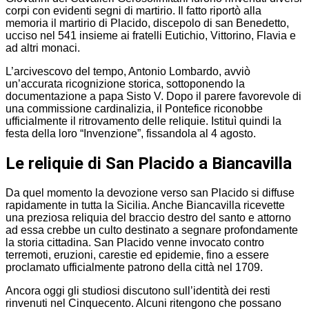
corpi con evidenti segni di martirio. Il fatto riportò alla
memoria il martirio di Placido, discepolo di san Benedetto,
ucciso nel 541 insieme ai fratelli Eutichio, Vittorino, Flavia e
ad altri monaci.
L’arcivescovo del tempo, Antonio Lombardo, avviò
un’accurata ricognizione storica, sottoponendo la
documentazione a papa Sisto V. Dopo il parere favorevole di
una commissione cardinalizia, il Pontefice riconobbe
ufficialmente il ritrovamento delle reliquie. Istituì quindi la
festa della loro “Invenzione”, fissandola al 4 agosto.
Le reliquie di San Placido a Biancavilla
Da quel momento la devozione verso san Placido si diffuse
rapidamente in tutta la Sicilia. Anche Biancavilla ricevette
una preziosa reliquia del braccio destro del santo e attorno
ad essa crebbe un culto destinato a segnare profondamente
la storia cittadina. San Placido venne invocato contro
terremoti, eruzioni, carestie ed epidemie, fino a essere
proclamato ufficialmente patrono della città nel 1709.
Ancora oggi gli studiosi discutono sull’identità dei resti
rinvenuti nel Cinquecento. Alcuni ritengono che possano