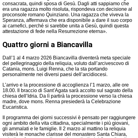
consacrata, quindi sposa di Gesù. Dagli atti sappiamo che
era una ragazza molto risoluta, rispondeva con decisione al
proconsole romano Quinziano. Una ragazza che viveva la
Speranza, affermava che era disponibile a dare il suo corpo
ai carnefici, perché si sarebbe unita a Gesù, quindi questa
attestazione di fede nella Resurrezione eterna».
Quattro giorni a Biancavilla
Dall’1 al 4 marzo 2026 Biancavilla diventerà meta speciale
del pellegrinaggio della reliquia, voluto dall’arcivescovo di
Catania, mons. Luigi Renna, che la sta portando
personalmente nei diversi paesi dell’arcidiocesi.
L’arrivo e la processione di accoglienza l’1 marzo, alle ore
18.00. Il braccio di Sant’Agata sarà accolto sul sagrato della
chiesa dell’Idria. Da lì partirà la processione verso la chiesa
madre, dove mons. Renna presiederà la Celebrazione
Eucaristica.
Il programma dei giorni successivi è pensato per raggiungere
ogni ambito della vita cittadina, specialmente i più giovani,
gli ammalati e le famiglie. Il 2 marzo al mattino la reliquia
visiterà le monache clarisse del monastero Santa Chiara,