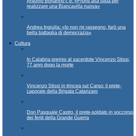
Antonio Bonanno c’è: «Pronti alla sfida per
realizzare una Biancavilla nuova»
Andrea Ingiulla: «Io non mi rassegno, farò una
bella battaglia di democrazia»
Cultura
In Calabria premio al sacerdote Vincenzo Stissi,
77 anni dopo la morte
Vincenzo Stissi in trincea sul Carso: il prete-
caporale della Brigata Catanzaro
Don Pasquale Castro, il prete-soldato in soccorso
dei feriti della Grande Guerra