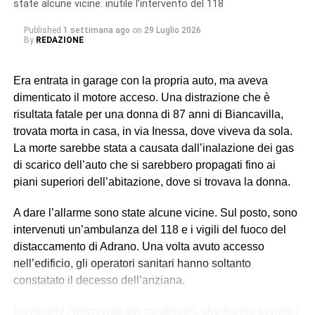
riscontro da parte dei militari del Nucleo Carabinieri
state alcune vicine: inutile l’intervento del 118
Ispettorato del Lavoro di Catania.
Published
1 settimana ago
on
29 Luglio 2026
By
REDAZIONE
In particolare, uno dei soggetti indagati, ora ai domiciliari
con braccialetto elettronico, ricopriva il ruolo di datore di
Era entrata in garage con la propria auto, ma aveva
lavoro “di fatto”. Gli altri tre (destinatari dell’obbligo di
dimenticato il motore acceso. Una distrazione che è
presentazione alla polizia giudiziaria) eseguivano gli
risultata fatale per una donna di 87 anni di Biancavilla,
ordini e svolgevano funzioni di controllo sul campo,
trovata morta in casa, in via Inessa, dove viveva da sola.
vigilando sull’attività dei lavoratori, imponendo ritmi e
La morte sarebbe stata a causata dall’inalazione dei gas
carichi sproporzionati con “modalità intimidatorie”. Erano
di scarico dell’auto che si sarebbero propagati fino ai
loro a gestire anche l’alloggio fatiscente (privo di luce e
piani superiori dell’abitazione, dove si trovava la donna.
acqua) imposto ai lavoratori, trattenendone le somme
relative all’affitto dal salario e minacciando gli stessi di
A dare l’allarme sono state alcune vicine. Sul posto, sono
allontanarli se non avessero accettato tali condizioni,
intervenuti un’ambulanza del 118 e i vigili del fuoco del
contribuendo così a mantenere le condizioni di
distaccamento di Adrano. Una volta avuto accesso
sfruttamento e dipendenza economica e abitativa.
nell’edificio, gli operatori sanitari hanno soltanto
constatato il decesso dell’anziana.
© RIPRODUZIONE RISERVATA
Inevitabile l’intervento dei carabinieri, che hanno avviato i