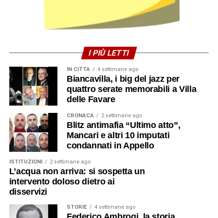
I PIÙ LETTI
IN CITTÀ
4 settimane ago
Biancavilla, i big del jazz per
quattro serate memorabili a Villa
delle Favare
CRONACA
2 settimane ago
Blitz antimafia “Ultimo atto”,
Mancari e altri 10 imputati
condannati in Appello
ISTITUZIONI
2 settimane ago
L’acqua non arriva: si sospetta un
intervento doloso dietro ai
disservizi
STORIE
4 settimane ago
Federico Ambrogi, la storia