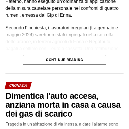
Paternò, hanno eseguito un’ordinanza di applicazione
della misura cautelare personale nei confronti di quattro
rumeni, emessa dal Gip di Enna.
Secondo l’inchiesta, i lavoratori irregolari (tra gennaio e
maggio 2024) sarebbero stati impiegati nella raccolta
delle arance, in terreni agricoli di Enna e Regalbuto,
pagati a cottimo con 1 euro a cassetta. Una retribuzione
palesemente difforme e sproporzionata rispetto ai minimi
CONTINUE READING
contrattuali. Un impegno di circa 70 ore settimanali, senza
giornate di riposo, in condizioni alloggiative degradanti, in
violazione della normativa antinfortunistica. Tutti costretti
a lavorare e ad accettare le condizioni imposte dietro
CRONACA
violenza e minacce.
Dimentica l’auto accesa,
L’indagine è scaturita dalla denuncia di quattro cittadini
anziana morta in casa a causa
marocchini dipendenti da uno pseudo imprenditore
dei gas di scarico
rumeno, sostenuti dall’associazione Penelope, sulle cui
dichiarazioni hanno avuto origine gli accertamenti a
Tragedia in un’abitazione di via Inessa, a dare l’allarme sono