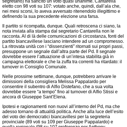
segretario) ha sancito un voto quasi unanime. Cantarella
eletto con 98 voti su 107: votato anche, quindi, dall’ala che,
nei mesi scorsi, lo aveva avversato ritenendolo illegittimo e
definendo la sua precedente elezione una farsa.
Il partito si ricompatta, dunque. Quali retroscena ci siano, la
nota inviata alla stampa dal segretario Cantarella non le
racconta. Al di là delle comunicazioni di circostanza, fonti del
partito biancavillese lasciano intendere ad un compromesso.
La ritrovata unità con i “dissenzienti” ritornati sui propri passi,
presuppone un segnale dall’altra parte del Pd. Il segnale
dovrebbe essere l’attuazione di un’intesa stabilita già in
campagna elettorale e che la zuffa tra correnti ha ritardato: il
turnover in Consiglio Comunale.
Nelle prossime settimane, dunque, potrebbero arrivare le
dimissioni della consigliera Melissa Pappalardo per
consentire il subentro di Alfio Distefano, che a sua volta
dovrebbe essere “a tempo” fino al turnover di Alfio Stissi e
ancora di Giuseppe Sant’Elena.
Ipotesi e ragionamenti non nuovi all’interno del Pd, ma che
adesso tornano di attualità politica. Anche alla luce dell’esito
del voto dei democratici biancavillesi per la segreteria
provinciale (89 voti su 109 per Giuseppe Pappalardo) e
quella regionale (98 su 107 preferenze per Anthony