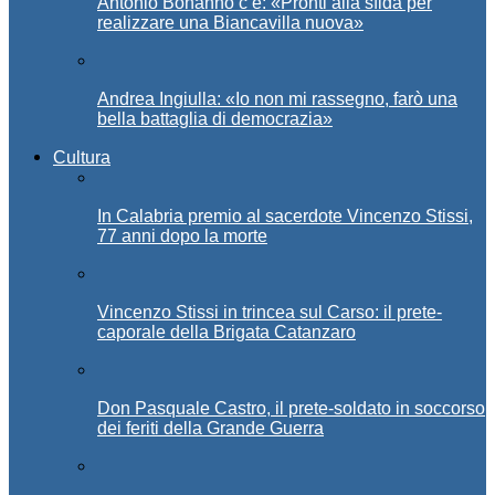
Antonio Bonanno c’è: «Pronti alla sfida per
realizzare una Biancavilla nuova»
Andrea Ingiulla: «Io non mi rassegno, farò una
bella battaglia di democrazia»
Cultura
In Calabria premio al sacerdote Vincenzo Stissi,
77 anni dopo la morte
Vincenzo Stissi in trincea sul Carso: il prete-
caporale della Brigata Catanzaro
Don Pasquale Castro, il prete-soldato in soccorso
dei feriti della Grande Guerra