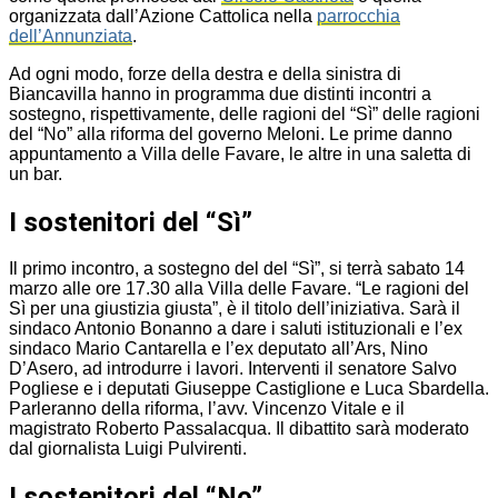
organizzata dall’Azione Cattolica nella
parrocchia
dell’Annunziata
.
Ad ogni modo, forze della destra e della sinistra di
Biancavilla hanno in programma due distinti incontri a
sostegno, rispettivamente, delle ragioni del “Sì” delle ragioni
del “No” alla riforma del governo Meloni. Le prime danno
appuntamento a Villa delle Favare, le altre in una saletta di
un bar.
I sostenitori del “Sì”
Il primo incontro, a sostegno del del “Sì”, si terrà sabato 14
marzo alle ore 17.30 alla Villa delle Favare. “Le ragioni del
Sì per una giustizia giusta”, è il titolo dell’iniziativa. Sarà il
sindaco Antonio Bonanno a dare i saluti istituzionali e l’ex
sindaco Mario Cantarella e l’ex deputato all’Ars, Nino
D’Asero, ad introdurre i lavori. Interventi il senatore Salvo
Pogliese e i deputati Giuseppe Castiglione e Luca Sbardella.
Parleranno della riforma, l’avv. Vincenzo Vitale e il
magistrato Roberto Passalacqua. Il dibattito sarà moderato
dal giornalista Luigi Pulvirenti.
I sostenitori del “No”