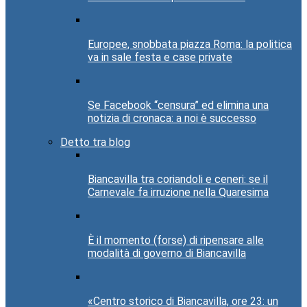
Europee, snobbata piazza Roma: la politica
va in sale festa e case private
Se Facebook “censura” ed elimina una
notizia di cronaca: a noi è successo
Detto tra blog
Biancavilla tra coriandoli e ceneri: se il
Carnevale fa irruzione nella Quaresima
È il momento (forse) di ripensare alle
modalità di governo di Biancavilla
«Centro storico di Biancavilla, ore 23: un