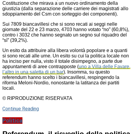
Costituzione che mirava a un nuovo ordinamento della
giustizia (dalla separazione delle carriere dei magistrati allo
sdoppiamento del Csm con sorteggio dei componenti).
Sui 7809 biancavillesi che si sono recati ai seggi nelle
giornate del 22 e 23 marzo, 4703 hanno votato “no” (60,8%),
contro i 3032 che hanno segnato un segno sul riquadro del
“sì” (39,2%).
Un esito da attribuire alla libera volontà popolare e a quanti
si sono recati alle urne. Un esito su cui la politica locale non
ha inciso per nulla, visto il totale disimpegno, a parte due
appuntamenti di aree contrapposte (
uno a Villa delle Favare,
l’altro in una saletta di un bar
). Insomma, su questo
referendum hanno scelto i biancavillesi, respingendo la
riforma Meloni-Nordio, nonostante la latitanza dei partiti
locali.
© RIPRODUZIONE RISERVATA
Continue Reading
Politica
Referendum, il risveglio della politica