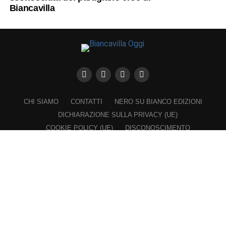
Biancavilla
CHI SIAMO
CONTATTI
NERO SU BIANCO EDIZIONI
DICHIARAZIONE SULLA PRIVACY (UE)
COOKIE POLICY (UE)
DISCONOSCIMENTO
Registrazione al Tribunale di Catania n. 25/2016
PROPRIETARIO e EDITORE
Associazione Nero su Bianco ETS
Iscrizione al RUNTS n. 2305 del 23.6.2026
Iscrizione al ROC n. 36315 del 16.3.2021
Direttore responsabile: VITTORIO FIORENZA
━━━━━