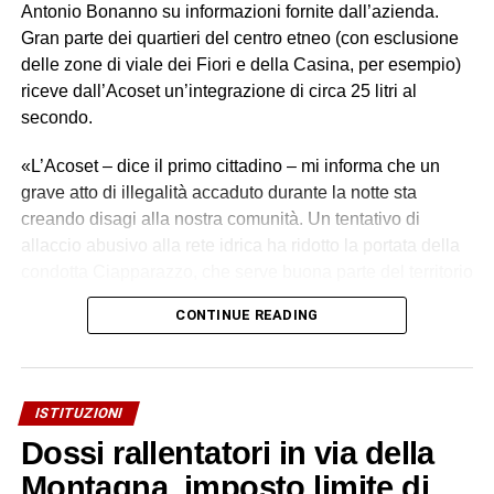
Antonio Bonanno su informazioni fornite dall’azienda.
Gran parte dei quartieri del centro etneo (con esclusione
delle zone di viale dei Fiori e della Casina, per esempio)
riceve dall’Acoset un’integrazione di circa 25 litri al
secondo.
«L’Acoset – dice il primo cittadino – mi informa che un
grave atto di illegalità accaduto durante la notte sta
creando disagi alla nostra comunità. Un tentativo di
allaccio abusivo alla rete idrica ha ridotto la portata della
condotta Ciapparazzo, che serve buona parte del territorio
di Biancavilla».
CONTINUE READING
I tecnici Acoset hanno rilevato una grave perdita idrica,
stimata in oltre 30 litri al secondo. «Un primo intervento
con collare di riparazione non è stato sufficiente – si legge
ISTITUZIONI
in una nota dell’azienda – a contenere la perdita. I nostri
Dossi rallentatori in via della
tecnici hanno quindi valutato che l’unica soluzione
realmente risolutiva è la sostituzione integrale del tratto
Montagna, imposto limite di