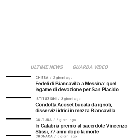
previsto dalla normativa vigente.
© RIPRODUZIONE RISERVATA
ULTIME NEWS
GUARDA VIDEO
CHIESA
2 giorni ago
Fedeli di Biancavilla a Messina: quel
legame di devozione per San Placido
ISTITUZIONI
3 giorni ago
Condotta Acoset bucata da ignoti,
disservizi idrici in mezza Biancavilla
CULTURA
5 giorni ago
In Calabria premio al sacerdote Vincenzo
Stissi, 77 anni dopo la morte
CRONACA
6 giorni ago