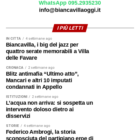
WhatsApp 095.2935230
info@biancavillaoggi.it
I PIÙ LETTI
IN CITTÀ
4 settimane ago
Biancavilla, i big del jazz per
quattro serate memorabili a Villa
delle Favare
CRONACA
2 settimane ago
Blitz antimafia “Ultimo atto”,
Mancari e altri 10 imputati
condannati in Appello
ISTITUZIONI
2 settimane ago
L’acqua non arriva: si sospetta un
intervento doloso dietro ai
disservizi
STORIE
4 settimane ago
Federico Ambrogi, la storia
sconosciuta del partigiano eroe di