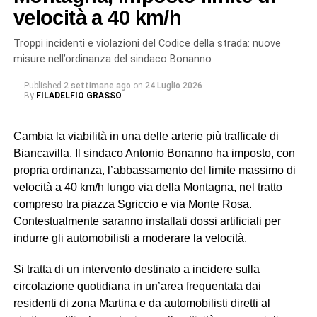
danneggiato: un intervento più impegnativo, ma
velocità a 40 km/h
necessario per garantire un ripristino sicuro e duraturo
dell’infrastruttura, evitando il rischio di nuovi cedimenti a
Troppi incidenti e violazioni del Codice della strada: nuove
breve termine». Il tempo previsto per la riparazione è
misure nell’ordinanza del sindaco Bonanno
complessivamente di 24 ore.
Published
2 settimane ago
on
24 Luglio 2026
By
FILADELFIO GRASSO
© RIPRODUZIONE RISERVATA
Cambia la viabilità in una delle arterie più trafficate di
Biancavilla. Il sindaco Antonio Bonanno ha imposto, con
propria ordinanza, l’abbassamento del limite massimo di
velocità a 40 km/h lungo via della Montagna, nel tratto
compreso tra piazza Sgriccio e via Monte Rosa.
Contestualmente saranno installati dossi artificiali per
indurre gli automobilisti a moderare la velocità.
Si tratta di un intervento destinato a incidere sulla
circolazione quotidiana in un’area frequentata dai
residenti di zona Martina e da automobilisti diretti al