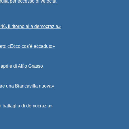
ulta per eccesso di velocità
6, il ritorno alla democrazia»
Asero: «Ecco cos’è accaduto»
aprile di Alfio Grasso
zare una Biancavilla nuova»
a battaglia di democrazia»