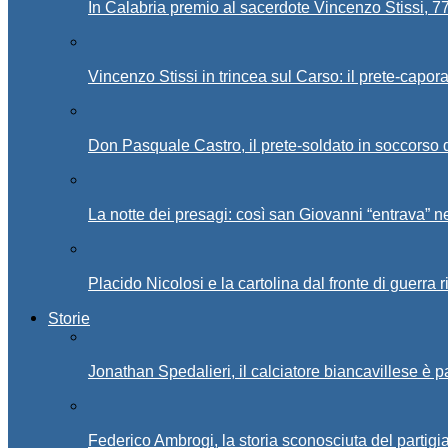
In Calabria premio al sacerdote Vincenzo Stissi, 7
Vincenzo Stissi in trincea sul Carso: il prete-capor
Don Pasquale Castro, il prete-soldato in soccorso d
La notte dei presagi: così san Giovanni “entrava” ne
Placido Nicolosi e la cartolina dal fronte di guerra 
Storie
Jonathan Spedalieri, il calciatore biancavillese è 
Federico Ambrogi, la storia sconosciuta del partigi