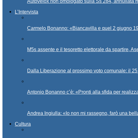
Autovelox non omologato sulla Ss 284, annullata m
L’Intervista
Carmelo Bonanno: «Biancavilla e quel 2 giugno 194
M5s assente e il tesoretto elettorale da spartire, 
Dalla Liberazione al prossimo voto comunale: il 25 
Antonio Bonanno c’è: «Pronti alla sfida per realiz
Andrea Ingiulla: «Io non mi rassegno, farò una bell
Cultura