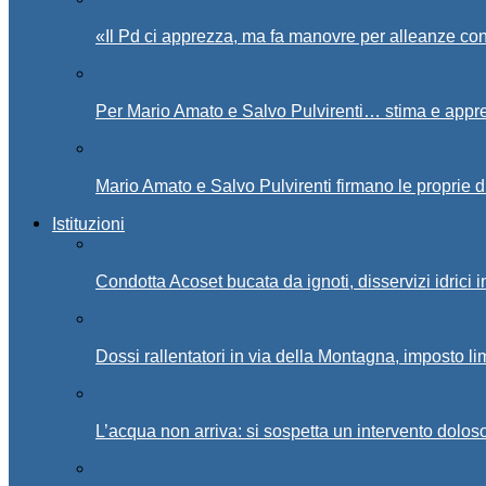
«Il Pd ci apprezza, ma fa manovre per alleanze con
Per Mario Amato e Salvo Pulvirenti… stima e appr
Mario Amato e Salvo Pulvirenti firmano le proprie d
Istituzioni
Condotta Acoset bucata da ignoti, disservizi idrici 
Dossi rallentatori in via della Montagna, imposto li
L’acqua non arriva: si sospetta un intervento doloso 