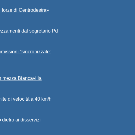
 forze di Centrodestra»
ezzamenti dal segretario Pd
imissioni “sincronizzate”
in mezza Biancavilla
mite di velocità a 40 km/h
dietro ai disservizi