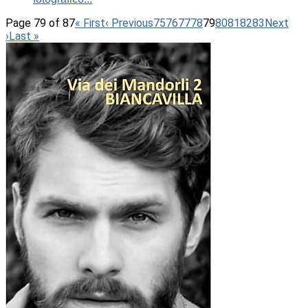
Page 79 of 87
« First
‹ Previous
75
76
77
78
79
80
81
82
83
Next
›
Last »