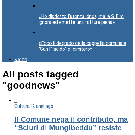
«Ho disdetto l’utenza idrica, ma la SIE mi
ignora ed emette una fattura piena»
«Ecco il degrado della cappella comunale
“San Placido” al cimitero»
Video
All posts tagged
"goodnews"
Cultura
12 anni ago
Il Comune nega il contributo, ma
“Sciuri di Mungibeddu” resiste