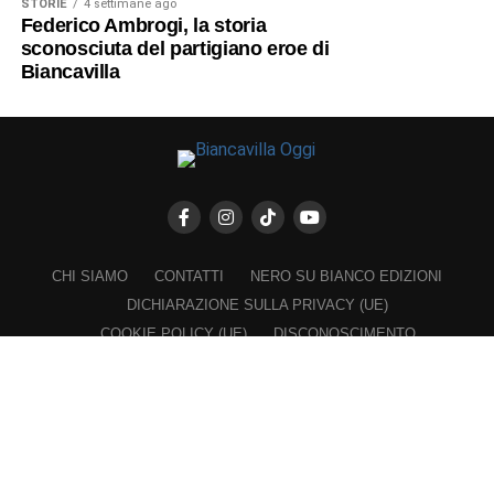
STORIE
4 settimane ago
Federico Ambrogi, la storia
sconosciuta del partigiano eroe di
Biancavilla
CHI SIAMO
CONTATTI
NERO SU BIANCO EDIZIONI
DICHIARAZIONE SULLA PRIVACY (UE)
COOKIE POLICY (UE)
DISCONOSCIMENTO
Registrazione al Tribunale di Catania n. 25/2016
PROPRIETARIO e EDITORE
Associazione Nero su Bianco ETS
Iscrizione al RUNTS n. 2305 del 23.6.2026
Iscrizione al ROC n. 36315 del 16.3.2021