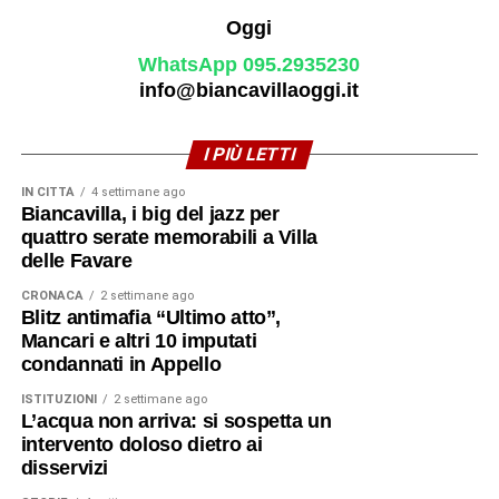
WhatsApp 095.2935230
info@biancavillaoggi.it
I PIÙ LETTI
IN CITTÀ
4 settimane ago
Biancavilla, i big del jazz per
quattro serate memorabili a Villa
delle Favare
CRONACA
2 settimane ago
Blitz antimafia “Ultimo atto”,
Mancari e altri 10 imputati
condannati in Appello
ISTITUZIONI
2 settimane ago
L’acqua non arriva: si sospetta un
intervento doloso dietro ai
disservizi