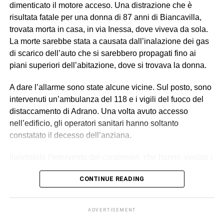
dimenticato il motore acceso. Una distrazione che è
presentazione alla polizia giudiziaria) eseguivano gli
risultata fatale per una donna di 87 anni di Biancavilla,
ordini e svolgevano funzioni di controllo sul campo,
trovata morta in casa, in via Inessa, dove viveva da sola.
vigilando sull’attività dei lavoratori, imponendo ritmi e
La morte sarebbe stata a causata dall’inalazione dei gas
carichi sproporzionati con “modalità intimidatorie”. Erano
di scarico dell’auto che si sarebbero propagati fino ai
loro a gestire anche l’alloggio fatiscente (privo di luce e
piani superiori dell’abitazione, dove si trovava la donna.
acqua) imposto ai lavoratori, trattenendone le somme
relative all’affitto dal salario e minacciando gli stessi di
A dare l’allarme sono state alcune vicine. Sul posto, sono
allontanarli se non avessero accettato tali condizioni,
intervenuti un’ambulanza del 118 e i vigili del fuoco del
contribuendo così a mantenere le condizioni di
distaccamento di Adrano. Una volta avuto accesso
sfruttamento e dipendenza economica e abitativa.
nell’edificio, gli operatori sanitari hanno soltanto
constatato il decesso dell’anziana.
© RIPRODUZIONE RISERVATA
Inevitabile l’intervento dei carabinieri, che hanno avviato i
necessari accertamenti. La ricostruzione dei fatti, al
CONTINUE READING
momento, suggerisce l’ipotesi della disgrazia: il motore
dell’auto dimenticato acceso, le esalazioni dei fumi dalla
marmitta, la diffusione dei gas in tutta la casa e
ADVERTISEMENT
l’intossicazione mortale per la donna. La salma è a