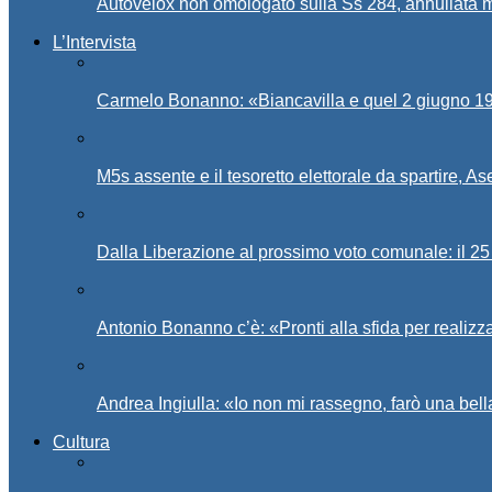
Autovelox non omologato sulla Ss 284, annullata m
L’Intervista
Carmelo Bonanno: «Biancavilla e quel 2 giugno 194
M5s assente e il tesoretto elettorale da spartire, 
Dalla Liberazione al prossimo voto comunale: il 25 
Antonio Bonanno c’è: «Pronti alla sfida per realiz
Andrea Ingiulla: «Io non mi rassegno, farò una bell
Cultura