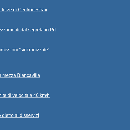
 forze di Centrodestra»
ezzamenti dal segretario Pd
imissioni “sincronizzate”
in mezza Biancavilla
mite di velocità a 40 km/h
dietro ai disservizi