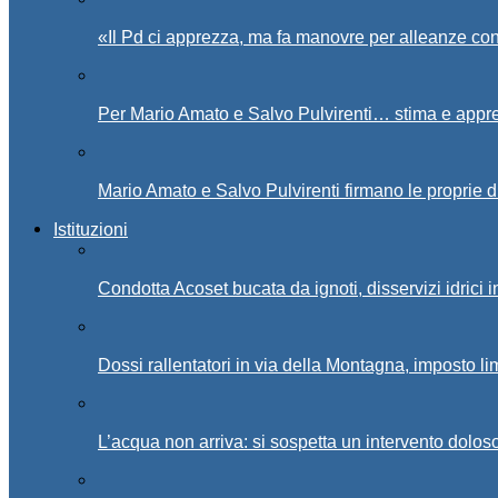
«Il Pd ci apprezza, ma fa manovre per alleanze con
Per Mario Amato e Salvo Pulvirenti… stima e appr
Mario Amato e Salvo Pulvirenti firmano le proprie d
Istituzioni
Condotta Acoset bucata da ignoti, disservizi idrici 
Dossi rallentatori in via della Montagna, imposto li
L’acqua non arriva: si sospetta un intervento doloso 