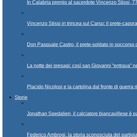
In Calabria premio al sacerdote Vincenzo Stissi, 7
Vincenzo Stissi in trincea sul Carso: il prete-capor
Don Pasquale Castro, il prete-soldato in soccorso d
La notte dei presagi: così san Giovanni “entrava” ne
Placido Nicolosi e la cartolina dal fronte di guerra 
Storie
Jonathan Spedalieri, il calciatore biancavillese è 
Federico Ambrogi, la storia sconosciuta del partigi