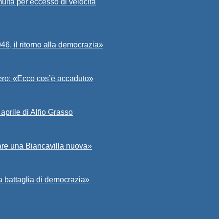
ulta per eccesso di velocità
6, il ritorno alla democrazia»
Asero: «Ecco cos’è accaduto»
aprile di Alfio Grasso
zare una Biancavilla nuova»
a battaglia di democrazia»