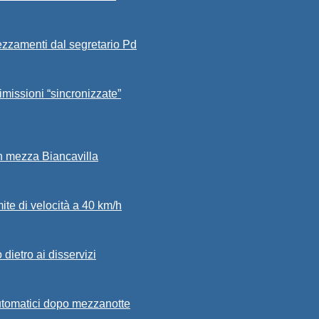
ezzamenti dal segretario Pd
imissioni “sincronizzate”
in mezza Biancavilla
mite di velocità a 40 km/h
dietro ai disservizi
automatici dopo mezzanotte