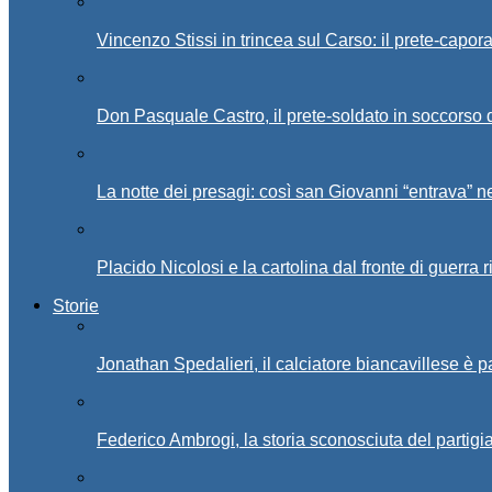
Vincenzo Stissi in trincea sul Carso: il prete-capor
Don Pasquale Castro, il prete-soldato in soccorso d
La notte dei presagi: così san Giovanni “entrava” ne
Placido Nicolosi e la cartolina dal fronte di guerra 
Storie
Jonathan Spedalieri, il calciatore biancavillese è 
Federico Ambrogi, la storia sconosciuta del partigi