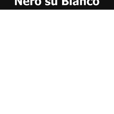
CHI SIAMO
CONTATTI
NERO SU BIANCO EDIZIONI
DICHIARAZIONE SULLA PRIVACY (UE)
COOKIE POLICY (UE)
DISCONOSCIMENTO
Registrazione al Tribunale di Catania n. 25/2016
PROPRIETARIO e EDITORE
Associazione Nero su Bianco ETS
Iscrizione al RUNTS n. 2305 del 23.6.2026
Iscrizione al ROC n. 36315 del 16.3.2021
Direttore responsabile: VITTORIO FIORENZA
━━━━━
Nel rispetto dei lettori e a garanzia della propria indipendenza,
"Biancavilla Oggi" non chiede e rifiuta finanziamenti, contributi,
sponsorizzazioni, patrocini onerosi da parte del Comune di Biancavilla,
di forze politiche e di soggetti locali con ruoli istituzionali o ad essi
riconducibili.