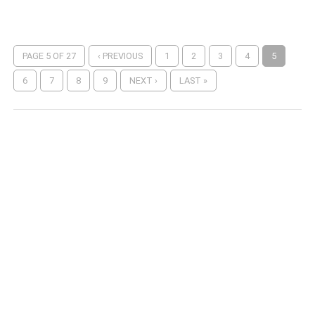
PAGE 5 OF 27
‹ PREVIOUS
1
2
3
4
5
6
7
8
9
NEXT ›
LAST »