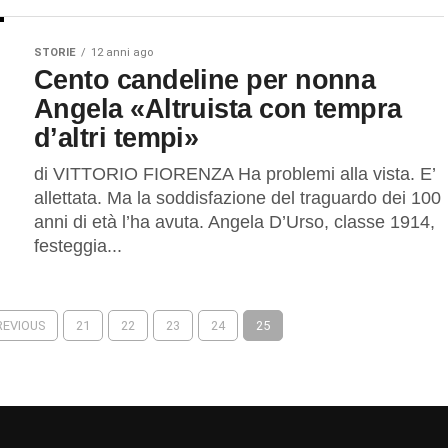
STORIE
12 anni ago
Cento candeline per nonna
Angela «Altruista con tempra
d’altri tempi»
di VITTORIO FIORENZA Ha problemi alla vista. E’
allettata. Ma la soddisfazione del traguardo dei 100
anni di età l’ha avuta. Angela D’Urso, classe 1914,
festeggia...
PREVIOUS
21
22
23
24
25