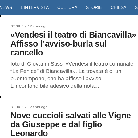
NEWS
L’INTERVISTA
CULTURA
STORIE
CHIESA
S
VIDEO
STORIE
12 anni ago
«Vendesi il teatro di Biancavilla»
Affisso l’avviso-burla sul
cancello
foto di Giovanni Stissi «Vendesi il teatro comunale
“La Fenice” di Biancavilla». La trovata è di un
buontempone, che ha affisso l’avviso.
L’inconfondibile adesivo della nota...
STORIE
12 anni ago
Nove cuccioli salvati alle Vigne
da Giuseppe e dal figlio
Leonardo