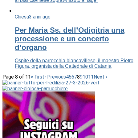
al biancavillese sopravvissuto ai lager
Chiesa
3 anni ago
Per Maria Ss. dell’Odigitria una
processione e un concerto
d’organo
Ospite della parrocchia biancavillese, il maestro Pietro
Figura, organista della Cattedrale di Catania
Page 8 of 11
« First
‹ Previous
4
5
6
7
8
9
10
11
Next ›