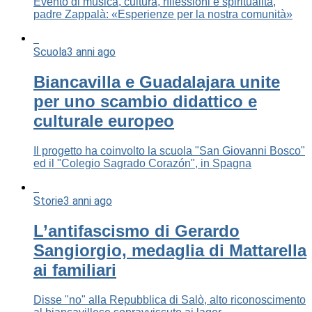
Evento di musica, cultura, rfilessioni e spiritualità,
padre Zappalà: «Esperienze per la nostra comunità»
Scuola
3 anni ago
Biancavilla e Guadalajara unite
per uno scambio didattico e
culturale europeo
Il progetto ha coinvolto la scuola "San Giovanni Bosco"
ed il "Colegio Sagrado Corazón", in Spagna
Storie
3 anni ago
L’antifascismo di Gerardo
Sangiorgio, medaglia di Mattarella
ai familiari
Disse "no" alla Repubblica di Salò, alto riconoscimento