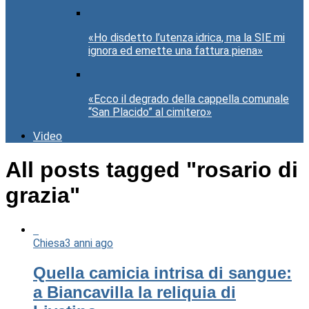
«Ho disdetto l’utenza idrica, ma la SIE mi
ignora ed emette una fattura piena»
«Ecco il degrado della cappella comunale
“San Placido” al cimitero»
Video
All posts tagged "rosario di
grazia"
Chiesa
3 anni ago
Quella camicia intrisa di sangue:
a Biancavilla la reliquia di