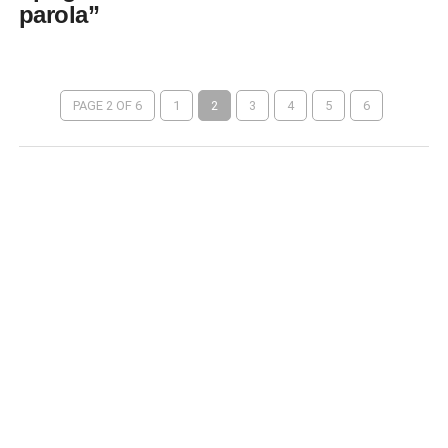
parola”
PAGE 2 OF 6
1
2
3
4
5
6