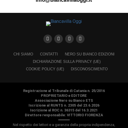
info@biancavillaoggi.it
CHI SIAMO
CONTATTI
NERO SU BIANCO EDIZIONI
DICHIARAZIONE SULLA PRIVACY (UE)
COOKIE POLICY (UE)
DISCONOSCIMENTO
Registrazione al Tribunale di Catania n. 25/2016
PROPRIETARIO e EDITORE
Associazione Nero su Bianco ETS
Iscrizione al RUNTS n. 2305 del 23.6.2026
Iscrizione al ROC n. 36315 del 16.3.2021
Direttore responsabile: VITTORIO FIORENZA
━━━━━
Nel rispetto dei lettori e a garanzia della propria indipendenza,