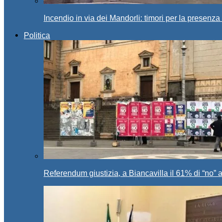
Incendio in via dei Mandorli: timori per la presenz
Politica
Referendum giustizia, a Biancavilla il 61% di “no” 