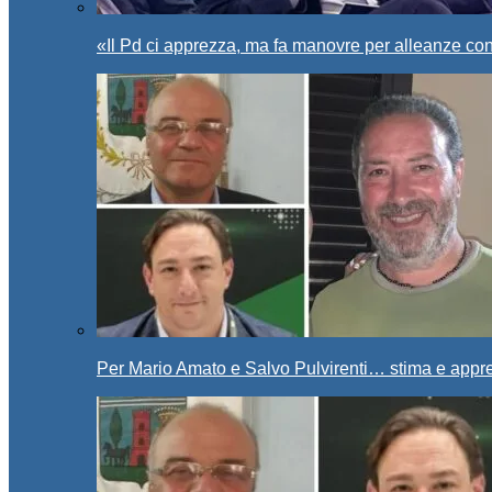
«Il Pd ci apprezza, ma fa manovre per alleanze con
Per Mario Amato e Salvo Pulvirenti… stima e appr