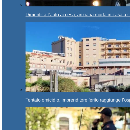
Dimentica l’auto accesa, anziana morta in casa a c
Tentato omicidio, imprenditore ferito raggiunge l’o