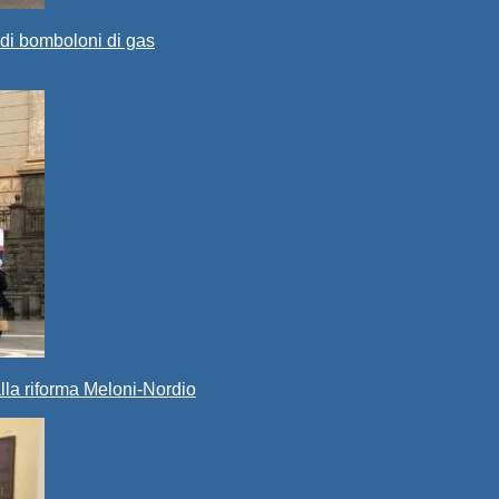
a di bomboloni di gas
alla riforma Meloni-Nordio